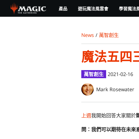
Skip
產品
遊玩魔法風雲會
學習魔法
to
main
content
News
/
萬智創生
魔法五四
萬智創生
2021-02-16
Mark Rosewater
上週
我開始回答大家關於
問：
我們可以期待在未來