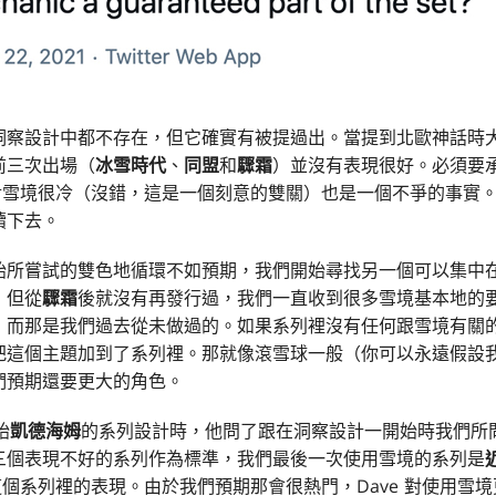
洞察設計中都不存在，但它確實有被提過出。當提到北歐神話時
前三次出場（
冰雪時代
、
同盟
和
驟霜
）並沒有表現很好。必須要
直對雪境很冷（沒錯，這是一個刻意的雙關）也是一個不爭的事實
續下去。
始所嘗試的雙色地循環不如預期，我們開始尋找另一個可以集中
，但從
驟霜
後就沒有再發行過，我們一直收到很多雪境基本地的
，而那是我們過去從未做過的。如果系列裡沒有任何跟雪境有關
把這個主題加到了系列裡。那就像滾雪球一般（你可以永遠假設
們預期還要更大的角色。
始
凱德海姆
的系列設計時，他問了跟在洞察設計一開始時我們所
三個表現不好的系列作為標準，我們最後一次使用雪境的系列是
在這個系列裡的表現。由於我們預期那會很熱門，Dave 對使用雪