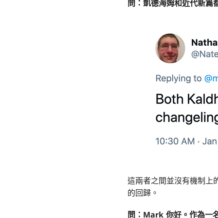
問：
凱德海姆
和
近代新篇
這兩者之間並沒有機制上
的回歸。
問：
Mark 你好。作為