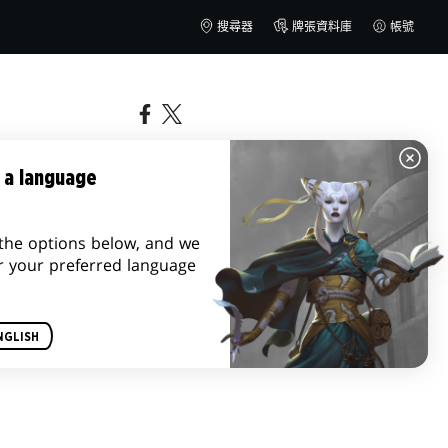
搜尋器
牌張資料庫
帳號
 a language
the options below, and we
r your preferred language
NGLISH