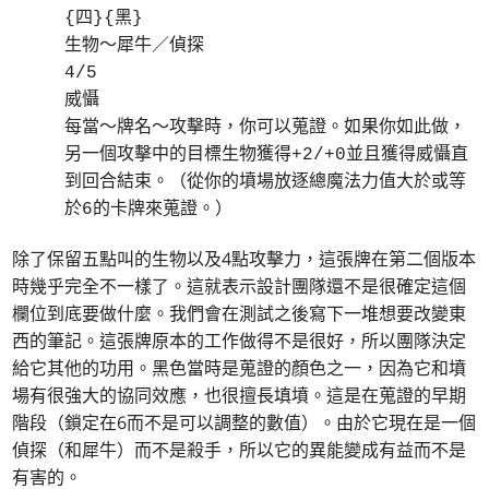
{四}{黑}
生物～犀牛／偵探
4/5
威懾
每當～牌名～攻擊時，你可以蒐證。如果你如此做，
另一個攻擊中的目標生物獲得+2/+0並且獲得威懾直
到回合結束。（從你的墳場放逐總魔法力值大於或等
於6的卡牌來蒐證。）
除了保留五點叫的生物以及4點攻擊力，這張牌在第二個版本
時幾乎完全不一樣了。這就表示設計團隊還不是很確定這個
欄位到底要做什麼。我們會在測試之後寫下一堆想要改變東
西的筆記。這張牌原本的工作做得不是很好，所以團隊決定
給它其他的功用。黑色當時是蒐證的顏色之一，因為它和墳
場有很強大的協同效應，也很擅長填墳。這是在蒐證的早期
階段（鎖定在6而不是可以調整的數值）。由於它現在是一個
偵探（和犀牛）而不是殺手，所以它的異能變成有益而不是
有害的。