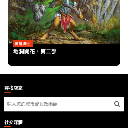
萬智創生
地洞開花，第二部
MAGIC:
THE
尋找店家
GATHERING
尋
FOOTER
找
店
家
社交媒體