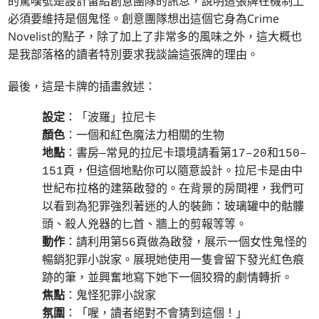
的驚嘆號是設計留給創意團隊的訊息，說明這張牌在機制上
必須要維持是個鬼怪。創意團隊想出這個它身為Crime
Novelist的點子，除了加上了非常多的風味之外，這大概也
是我部落格的讀者特別要求我談論這張牌的理由。
最後，這是卡牌的插畫敘述：
設定
：「波羅」拉尼卡
顏色
：一個和紅色魔法力相關的生物
地點
：書房—常見的拉尼卡環境請看第17–20和150–
151頁，但這個地點你可以隨意設計。拉尼卡是由中
世紀布拉格的建築啟發的。在背景的房間裡，我們可
以看到為犯罪強烈著迷的人的裝飾：玻璃罐中的骷髏
頭、殺人兇器的匕首、牆上的剪報等等。
動作
：請利用第56頁做為啟發，展示一個女性鬼怪的
暢銷犯罪小說家。展現她使用一隻會留下發光紅色痕
跡的筆，並興奮地寫下她下一個狡猾的劇情轉折。
焦點
：鬼怪犯罪小說家
氛圍
：「喔，讀者絕對不會猜到這個！」