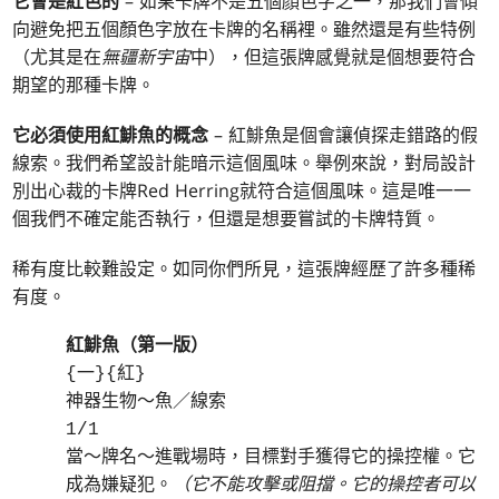
它會是紅色的
– 如果卡牌不是五個顏色字之一，那我們會傾
向避免把五個顏色字放在卡牌的名稱裡。雖然還是有些特例
（尤其是在
無疆新宇宙
中），但這張牌感覺就是個想要符合
期望的那種卡牌。
它必須使用紅鯡魚的概念
– 紅鯡魚是個會讓偵探走錯路的假
線索。我們希望設計能暗示這個風味。舉例來說，對局設計
別出心裁的卡牌Red Herring就符合這個風味。這是唯一一
個我們不確定能否執行，但還是想要嘗試的卡牌特質。
稀有度比較難設定。如同你們所見，這張牌經歷了許多種稀
有度。
紅鯡魚（第一版）
{一}{紅}
神器生物～魚／線索
1/1
當～牌名～進戰場時，目標對手獲得它的操控權。它
成為嫌疑犯。
（它不能攻擊或阻擋。它的操控者可以