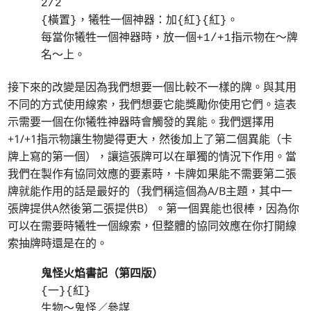
2/2
{橫置}，犧牲一個神器：加{紅}{紅}。
每當你犧牲一個神器時，放一個+1/+1指示物在～牌
名～上。
接下來的改變是因為我們想要一個比較不一樣的牌。與其用
不同的方式使用線索，我們想要它能獎勵你使用它們。這表
示需要一個在你犧牲神器時會觸發的異能。我們選擇用
+1/+1指示物讓生物變得更大，然後加上了第二個異能（卡
牌上寫的第一個），讓這張牌可以在單獨的情況下作用。當
我們在製作有協同效應的要素時，卡牌如果能不需要第二張
牌就能作用的話是最好的（我們稱這個為A/B主題，其中一
張牌提供A然後第二張提供B）。第一個異能也很棒，因為你
可以在需要時犧牲一個線索，但整體的協同效應在你打開線
索抽牌時還是在的。
鬼怪火焰書記（第四版）
{一}{紅}
生物～鬼怪／參謀