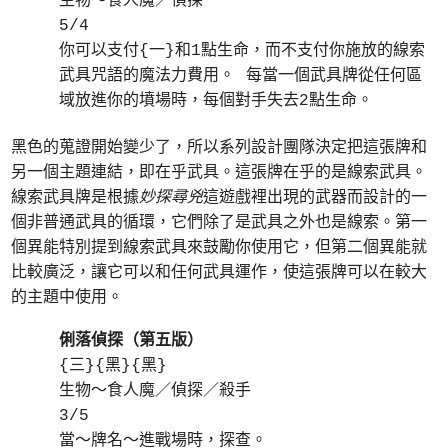
生物～食人魔／偵探
5/4
你可以支付{一}和1點生命，而不支付你施放的線索
武具咒語的魔法力費用。 每當一個武具牌從任何區
域放進你的墳場時，每個對手失去2點生命。
黑色的蒐證開始變少了，所以系列設計團隊決定把這張牌和
另一個主題連結，即在乎武具。這張牌在乎的是線索武具。
線索武具牌是根據
妙探尋兇
這遊戲裡出現的武器而設計的一
個非普通武具的循環，它們除了是武具之外也是線索。第一
個異能特別提到線索武具來鼓勵你使用它，但第二個異能就
比較廣泛，讓它可以和任何武具運作，使這張牌可以在較大
的主題中使用。
俐落偵探（第五版）
{三}{黑}{黑}
生物～食人魔／偵探／殺手
3/5
當～牌名～進戰場時，探查。