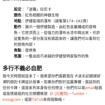
設定
：「波羅」拉尼卡
顏色
：紅色相關的神器生物
地點
：伊捷區域的瀑布（請看第174–182頁）
動作
：展示一個伊捷製造，由紅色金屬構成的發條
魚。它逆流而上，從強力的瀑布水流中跳出來。也許
這隻魚的一部分是沒有遮起來的，讓我們可以看到它
的發條內部。
焦點
：發條魚
氛圍
：一隻由技巧卓越的伊捷發明家製作的魚
多行不義必自肥
我今天時間就這多了。我希望你們喜歡我在
卡洛夫莊園謀殺
案
的個別卡牌設計故事。如果你們對於這篇專欄、我談到的
任何卡牌，或是系列本身有任何想法，你們可以寫
email
給我
或是透過我的社交媒體帳號（
X [元推特]
、
Tumblr
、
Instagram
，或是
TikTok
來與我聯絡。