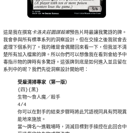
這是我在撰寫
卡洛夫莊園謀殺案
預告片時最讓我驚訝的牌。
我會參與所有標準系列的洞察設計，但在交接之後我就會去
處理下個系列了。我的確是會偶爾回來看一下，但我並不清
楚所有加入檔案的牌。所以你們可以想像我在看到會給予中
毒指示物的牌時有多驚訝。這張牌到底是如何進入並且留在
系列中的呢？我們先從洞察設計開始吧：
受雇清掃專家（第一版）
{四}{黑}
生物～食人魔／殺手
4/4
你可以在對手的結束步驟時將此咒語視同具有閃現異
能地來施放。
當～牌名～進戰場時，消滅目標對手操控在此回合中