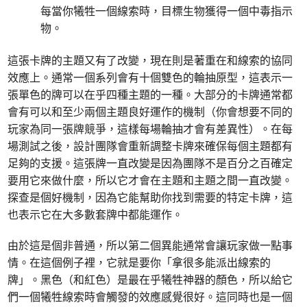
每當你犧牲一個線索時，目標生物獲得一個中毒指示
物。
這張卡牌的主題又有了改變，現在則是著重在和線索的協同
效應上。通常一個系列會有十個雙色的輪抽原型，這表示一
張單色的牌可以在乎四種主題的一種。大部分的卡牌通常都
會有可以和至少兩個主題良好運作的機制（你會想要不同的
玩家為同一張牌競爭，這樣每場輪抽才會有差異性）。在每
場測試之後，設計團隊會重新調整卡牌來確保每個主題都有
足夠的支援。這張牌一直改變是因為團隊不是百分之百確定
要用它來做什麼，所以它才會在主題和主題之間一直改變。
探查是個好機制，因為它能幫助你找到需要的特定卡牌，這
也表示它在大多數套牌中都能運作。
由於這是個非普通，所以第二個異能通常會讓玩家做一點事
情。在這個例子裡，它就是要你「拿很多能派出線索的
牌」。黑色（和紅色）是最在乎犧牲神器的顏色，所以給它
們一個犧牲線索時會觸發的效應感覺很好。這同時也是一個