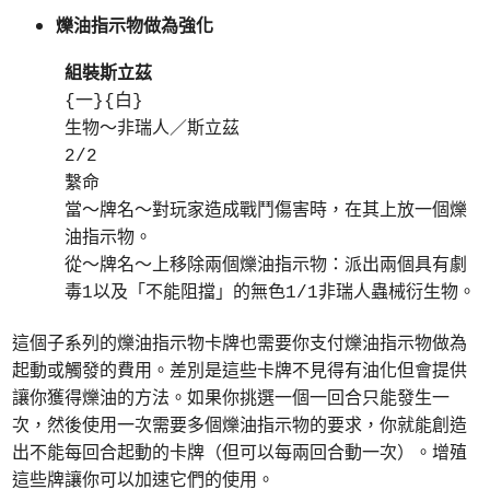
爍油指示物做為強化
組裝斯立茲
{一}{白}
生物～非瑞人／斯立茲
2/2
繫命
當～牌名～對玩家造成戰鬥傷害時，在其上放一個爍
油指示物。
從～牌名～上移除兩個爍油指示物：派出兩個具有劇
毒1以及「不能阻擋」的無色1/1非瑞人蟲械衍生物。
這個子系列的爍油指示物卡牌也需要你支付爍油指示物做為
起動或觸發的費用。差別是這些卡牌不見得有油化但會提供
讓你獲得爍油的方法。如果你挑選一個一回合只能發生一
次，然後使用一次需要多個爍油指示物的要求，你就能創造
出不能每回合起動的卡牌（但可以每兩回合動一次）。增殖
這些牌讓你可以加速它們的使用。