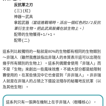
反抗軍之刃
{三}{紅}
神器～武具
拿起武器
（當這進戰場時，派出一個紅色的2/2反抗
軍衍生生物。把此武具裝備在該生物上。）
配帶的生物獲得+1/+1。
配帶{二}
這系列比較獨特的一點就是80%的生物都有相同的生物類別
～非瑞人（雖然我應該指出非瑞人的本質表示這可以出現在
幾乎所有類別的生物上）。這系列偶爾會使用「非瑞人」而
不是「生物」來創出一些風味效應，不過大部分都是給限制
賽使用的。在某些情況中它也會提到「非非瑞人」。非非瑞
人就是在非瑞人的占領之下還設法殘存的秘羅地反抗軍（以
及其他生物）。
這系列只有一張牌在機制上在乎非瑞人（樹種核心），