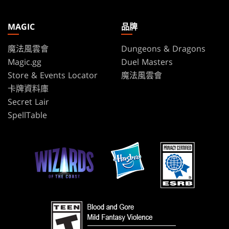
MAGIC
品牌
魔法風雲會
Dungeons & Dragons
Magic.gg
Duel Masters
Store & Events Locator
魔法風雲會
卡牌資料庫
Secret Lair
SpellTable