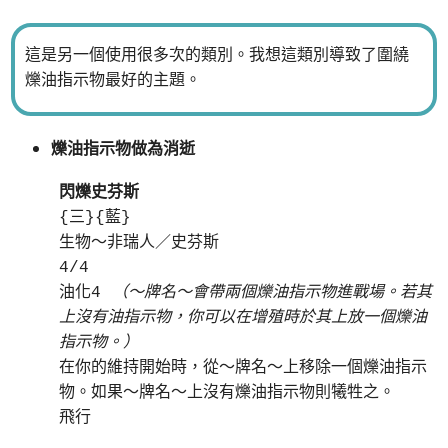
這是另一個使用很多次的類別。我想這類別導致了圍繞
爍油指示物最好的主題。
爍油指示物做為消逝
閃爍史芬斯
{三}{藍}
生物～非瑞人／史芬斯
4/4
油化4
（～牌名～會帶兩個爍油指示物進戰場。若其
上沒有油指示物，你可以在增殖時於其上放一個爍油
指示物。）
在你的維持開始時，從～牌名～上移除一個爍油指示
物。如果～牌名～上沒有爍油指示物則犧牲之。
飛行