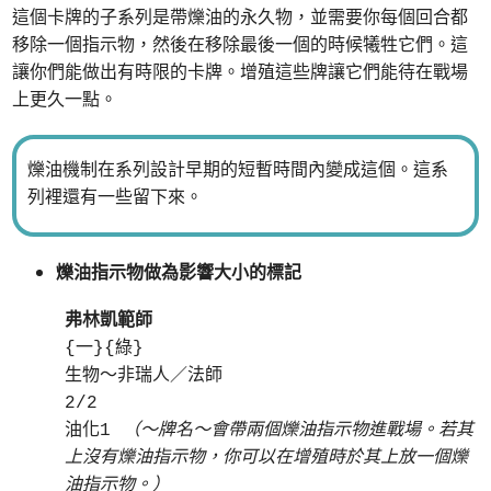
這個卡牌的子系列是帶爍油的永久物，並需要你每個回合都
移除一個指示物，然後在移除最後一個的時候犧牲它們。這
讓你們能做出有時限的卡牌。增殖這些牌讓它們能待在戰場
上更久一點。
爍油機制在系列設計早期的短暫時間內變成這個。這系
列裡還有一些留下來。
爍油指示物做為影響大小的標記
弗林凱範師
{一}{綠}
生物～非瑞人／法師
2/2
油化1
（～牌名～會帶兩個爍油指示物進戰場。若其
上沒有爍油指示物，你可以在增殖時於其上放一個爍
油指示物。）