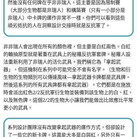
然後沒有任何牌在乎非非瑞人。這主要是因為限制賽
（大部分生物都是非瑞人）和構築賽（只有一小部分是
非瑞人）中卡牌的運作非常不一樣。你們可以看到這些
頑劣抵抗的人在洞察設計交接時就是反抗軍了。
非非瑞人會出現在所有的顏色裡，但主要是白紅兩色。白紅
的輪抽原型就是著重在武具上的秘羅反抗軍套牌。秘羅人設
法重新利用了非瑞人的活化武具。我們稱它為「拿起武
器」，但這機制在系列中可能完全不會有名字。（生物和衍
生物的生物類別可以傳達風味—拿起武器卡牌都是武具牌，
然後這系列的所有武具牌都有拿起武器）。它們都是在施放
時會派出紅色2/2反抗軍衍生物並裝備到該生物上的白、紅，
以及無色牌。這個2/2的生物大小讓我們能做出比效應比平常
更小的武具。
系列設計團隊沒有改變拿起武器的運作方式，但卻設計
了一些它的新卡牌。這異能大多是白與紅，另外只有一