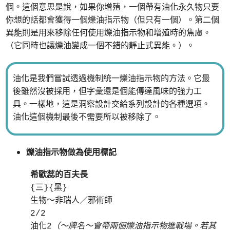
個。這個意思是說，如果你增殖，一個帶有油化永久物只要
你想的話都會獲得一個爍油指示物（但只有一個）。第二個
異能則是用來移除任何使用爍油指示物和增殖時的焦慮。
（它同時也讓爍油變成一個不錯的靜止式異能。）。
油化是我們嘗試透過機制統一爍油指示物的方法。它最
後雖然沒被採用，但字彙還是個能傳達風味的強力工
具。一樣地，這是洞察設計交給系列設計的各種選項。
油化這個機制最後不需要所以被移除了。
爍油指示物做為使用標記
希歐蕊的百夫長
{三}{黑}
生物～非瑞人／邪術師
2/2
油化2
（～牌名～會帶兩個爍油指示物進戰場。若其