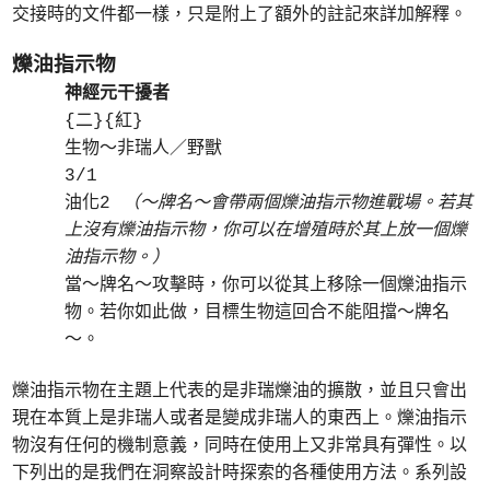
交接時的文件都一樣，只是附上了額外的註記來詳加解釋。
爍油指示物
神經元干擾者
{二}{紅}
生物～非瑞人／野獸
3/1
油化2
（～牌名～會帶兩個爍油指示物進戰場。若其
上沒有爍油指示物，你可以在增殖時於其上放一個爍
油指示物。）
當～牌名～攻擊時，你可以從其上移除一個爍油指示
物。若你如此做，目標生物這回合不能阻擋～牌名
～。
爍油指示物在主題上代表的是非瑞爍油的擴散，並且只會出
現在本質上是非瑞人或者是變成非瑞人的東西上。爍油指示
物沒有任何的機制意義，同時在使用上又非常具有彈性。以
下列出的是我們在洞察設計時探索的各種使用方法。系列設