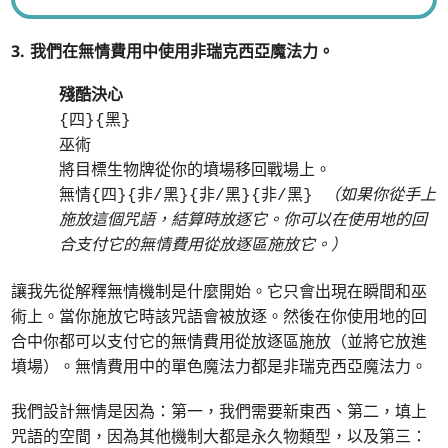
3. 我們在無情費用中使用非瑞克西亞魔法力。
殘酷決心
{四}{黑}
巫術
將目標生物牌從你的墳場移回戰場上。
無情{四}{非/黑}{非/黑}{非/黑}
（如果你從手上
施放這個咒語，結算時放逐它。你可以在使用地的回
合支付它的無情費用從放逐區施放它。）
讓我先從解釋無情機制是什麼開始。它只會出現在瞬間和巫
術上。當你施放它時該咒語會被放逐。然後在你使用地的回
合中你都可以支付它的無情費用從放逐區施放（並將它放進
墳場）。無情費用中的單色魔法力都是非瑞克西亞魔法力。
我們設計無情是因為：第一，我們需要新東西、第二，填上
咒語的空間，因為其他機制大都是永久物類型，以及第三：