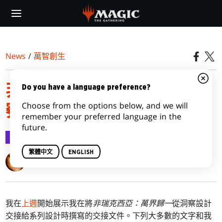
Skip
to
main
content
News
/
萬智創生
非瑞克西亞：萬界歸一洞
Do you have a language preference?
Choose from the options below, and we will
察設計交接文件，第二部
remember your preferred language in the
future.
萬智創生
2023-02-20
繁體中文
ENGLISH
Mark Rosewater
我在
上週
開始展示我在將
非瑞克西亞：萬界歸一
從洞察設計
交接給系列設計時撰寫的交接文件。下列大多數的文字和我