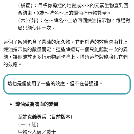
{橫置}：目標你操控的地變成X/X的元素生物直到回
合結束，X為～牌名～上的爍油指示物數量。
{六}{綠}：在～牌名～上放四個爍油指示物。每場對
局只能使用一次。
這個子系列包含了帶油的永久物。它們創造的效應會由其上
爍油指示物的數量而定。這些牌還有一個只能起動一次的異
能，讓你能放更多指示物到卡牌上。增殖這些牌能強化它們
的效應。
這也是個使用了一些的效應，但不在普通裡。
爍油做為嗜血的變異
瓦許克義勇兵（目前版本）
{一}{紅}
生物～人類／戰士