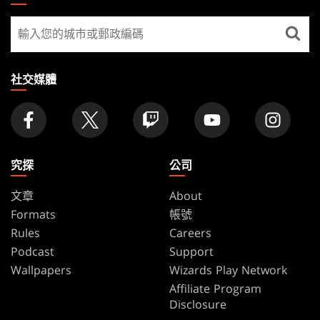
GATHERING
尋
FOOTER
找
店
家
社交媒體
究探
公司
文章
About
Formats
帳號
Rules
Careers
Podcast
Support
Wallpapers
Wizards Play Network
Affiliate Program
Disclosure