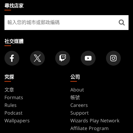
THE
尋找店家
GATHERING
尋
FOOTER
找
店
家
社交媒體
究探
公司
文章
About
Formats
帳號
Rules
Careers
Podcast
Support
Wallpapers
Wizards Play Network
Affiliate Program