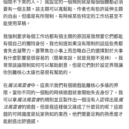
個閒不下來的人。）我設定的一個規則就是每個個體都必須
要有一個主題。該主題可以寬鬆點、作者也有些許延伸主題
的自由，但還是有所限制，有時候某些特定的工作坊甚至不
能使用草稿。
我強制要求每個工作坊都有個主題的原因是我想要它們都能
有個自己的獨特身份，我也知道如果沒有限制的話這些秀都
會失去凝聚力。要聚焦在小事上而忽略自己的選擇對於大事
有什麼影響是很容易的（簡單來說，就是見樹不見林）。我
常常談論限制如何可以幫助創意，但是它們對於設定界限讓
你別離核心太遠也是很有幫助的。
在
魔法風雲會
中，這表示我們有個遊戲能離核心多遠的界
限。當你不同的一個點的時候遊戲就會開始失去身份了。我
可以拿
魔法風雲會
的規則並且製作出一個沒有人認得出是
魔
法風雲會
的遊戲，但是我這樣做又達成了什麼目的呢？這遊
戲的可辨識度是玩家熟知的東西。他們需要足夠的熟悉度才
能創造出舒適感。