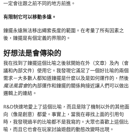
一定會往跟之前不同的地方前進。
有限制它可以移動多遠。
鐘擺永遠無法移出繩索長度的範圍。在考量了所有因素之
後，鐘擺是有個定義的界限的。
好想法是會傳染的
我在找到了鐘擺這個比喻之後就開始在外（文章）及內（會
議和內部文件）使用它。我發現它滿足了一個好比喻的兩個
需求－大多數人都知道鐘擺是什麼以及是如何運作的，然後
魔法風雲會
的內部運作和鐘擺的關係夠接近讓人們可以做出
邏輯上的連結。
R&D快速地愛上了這個比喻，而且是除了機制以外的其他面
向（像是創意）都愛。事實上，當我在尋找上面的引用句
時，我發現過半的比喻都不是我寫的。大眾也喜歡上這個比
喻，而且它也會在玩家討論遊戲的動態改變時出現。