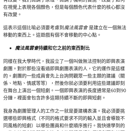
在視覺上表現各個顏色，但是每個顏色代表什麼的核心都沒
有改變。
這表示這個比喻必須要考慮到
魔法風雲會
是建立在一個無法
移動的東西上。這遊戲有個不會移動的中心點。
魔法風雲會
持續和它之前的東西對比
同樣在我大學時代，我設立了一個叫做無法控制的即興表演
劇團。對於那些沒看過即興劇團表演的人，它的運作是這樣
的。劇團的一些成員會先上台詢問觀眾一些主題的建議（關
係、地點、情感等等），然後你就必須要利用這些建議即刻
在舞台上演出一個短劇。一個即興表演的長度通常是60到90
分鐘，裡面會包含許多這類持續不斷的即興短劇。
我身為劇團管理人的工作之一就是要建構表演。我必須要挑
選哪些即興格式（不同的格式要求不同的輸入並且會導致不
同風格的短劇）以哪些團員和什麼順序進行。我快速學到的