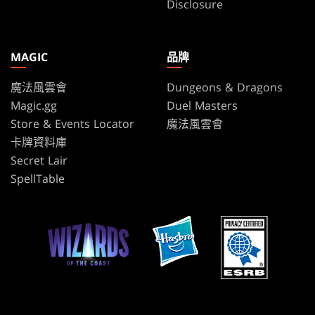
Disclosure
MAGIC
品牌
魔法風雲會
Dungeons & Dragons
Magic.gg
Duel Masters
Store & Events Locator
魔法風雲會
卡牌資料庫
Secret Lair
SpellTable