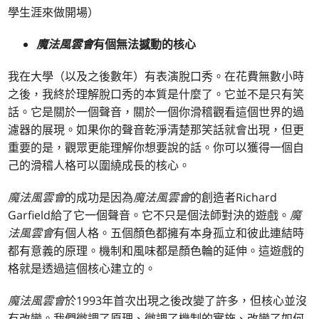
學生涯來做開場）
魔法風雲會
有個無法撼動的核心
我在大學（以及之後數年）有表演脫口秀。在花費無數小時
之後，我終於理解脫口秀的本質是什麼了。它並不是只有笑
話。它是關於一個聲音，關於一個你滑稽觀看這個世界的過
濾器的展現。如果你的聲音乾淨清楚那笑話就會出現，但更
重要的是，觀眾更能理解你想要說的話。你可以獲得一個自
己的滑稽人格可以圍繞成長的核心。
魔法風雲會
的成功是因為
魔法風雲會
的創造者Richard
Garfield給了它一個聲音。它不只是個法師對決的遊戲。
魔
法風雲會
有個人格。五個顏色都擁有本身孤立和彼此連結時
都有意義的原理。機制和風味都是顏色輪的延伸。這遊戲的
格就是透過這個核心建立的。
魔法風雲會
於1993年首次出現之後改變了許多，但核心並沒
有改變。我們微調了原理、微調了機制的實施、改變了如何