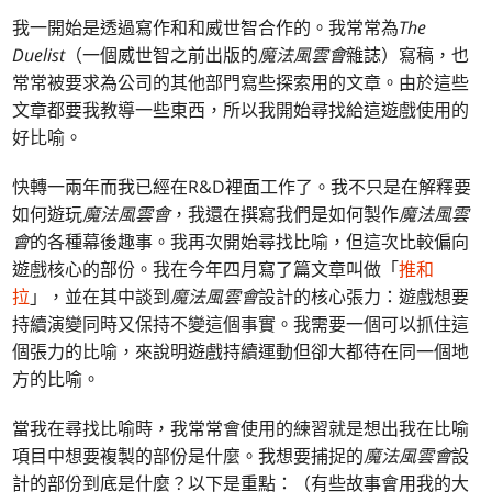
我一開始是透過寫作和和威世智合作的。我常常為
The
Duelist
（一個威世智之前出版的
魔法風雲會
雜誌）寫稿，也
常常被要求為公司的其他部門寫些探索用的文章。由於這些
文章都要我教導一些東西，所以我開始尋找給這遊戲使用的
好比喻。
快轉一兩年而我已經在R&D裡面工作了。我不只是在解釋要
如何遊玩
魔法風雲會
，我還在撰寫我們是如何製作
魔法風雲
會
的各種幕後趣事。我再次開始尋找比喻，但這次比較偏向
遊戲核心的部份。我在今年四月寫了篇文章叫做「
推和
拉
」，並在其中談到
魔法風雲會
設計的核心張力：遊戲想要
持續演變同時又保持不變這個事實。我需要一個可以抓住這
個張力的比喻，來說明遊戲持續運動但卻大都待在同一個地
方的比喻。
當我在尋找比喻時，我常常會使用的練習就是想出我在比喻
項目中想要複製的部份是什麼。我想要捕捉的
魔法風雲會
設
計的部份到底是什麼？以下是重點：（有些故事會用我的大