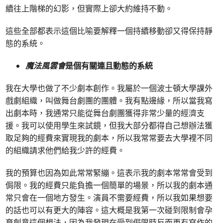
續往上階梯的幻影，但實際上卻大約維持不動。
這些全部都表示這個比喻要解釋一個持續移動卻又得保持靜
態的系統。
魔法風雲會
是個有關連且動態的系統
我在大學也做了不少劇本創作。我屬於一個波士頓大學課外
戲劇組織，叫做舞台劇團的團體。我有點邊緣，所以當我寫
出劇本時，我通常只能從舞台劇團獲得非常少量的經濟支
援。我可以使用學生來試鏡，但我大部分都得自己想辦法獲
取足夠的經費來實現我的劇本，所以我常常要去大學裡不同
的組織請求他們給我少許的經費。
我的預算也因為如此常常緊繃。這表示我的劇本常常會受到
侷限。我的經費只能負擔一個簡單的場景，所以我的劇本通
常只會在一個地方發生。演員不需要經費，所以我如果想要
的話也可以有更大的陣容。這大概是我第一次碰到限制會孕
育創意這個想法，因為我發現在受到侷限時反而更有寫作的