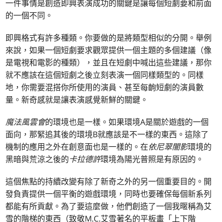
一件事情是創造即興表演成功的關鍵是讓每個短劇要和前面
的一個不同。
即興格式有許多種類。你要做的是將類型相似的分開。舉例
來說，如果一個短劇要求觀眾提供一個主題的多個建議（像
是電視和電影的種類），並且在短劇中喊出這些建議，那你
就不應該在這個短劇之後立刻表演一個同樣類型的。同樣
地，你需要混搭你所使用的演員、甚至每齣短劇的演員數
量。新奇感就是讓表演感覺新鮮的關鍵。
魔法風雲會
的環境也是一樣。如果環境A是關於遊戲的一個
面向，那緊追其後的環境B就應該是不一樣的東西。這除了
機制的應用之外在創意面也是一樣的。在
依尼翠闇影
環境的
黑暗與荒涼之後的
卡拉德許
環境為陽光普照是有原因的。
這個焦點的持續改變有除了新奇之外的另一個重要目的。開
發負責提供一個平衡的遊戲環境，同時也要確保每個新系列
都能有所貢獻。為了要這麼做，他們創造了一個我暱稱為艾
雪的階梯的東西（致敬M.C.艾雪著名的平板畫「上下階