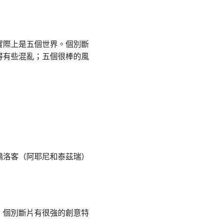
實際上是五個世界。個別斷
得有些混亂；五個很棒的風
鵬洛客（阿耶尼和泰茲瑞）
；個別斷片有很強的創意特