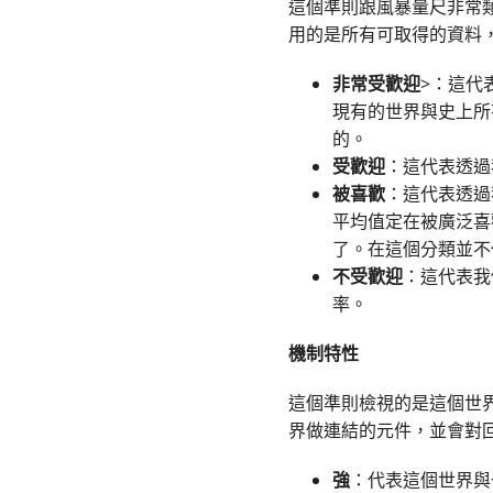
這個準則跟風暴量尺非常
用的是所有可取得的資料
非常受歡迎
>：這代
現有的世界與史上所
的。
受歡迎
：這代表透過
被喜歡
：這代表透過
平均值定在被廣泛喜
了。在這個分類並不
不受歡迎
：這代表我
率。
機制特性
這個準則檢視的是這個世
界做連結的元件，並會對
強
：代表這個世界與