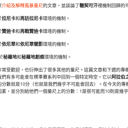
家
介紹及解釋風暴量尺
的文章，並談論了
韃契可汗
裡機制回歸的
於
拉尼卡
和
再訪拉尼卡
環境的機制。
於
贊迪卡
和
再戰贊迪卡
環境的機制。
於
依尼翠
和
依尼翠闇影
環境的機制。
於
秘羅地
和
秘羅地創痕
環境的機制。
非常受歡迎，也衍伸出了很多其他的量尺。這篇文章和下週的專
我們有多可能會在標準賽系列中回到一個特定時空。它以
阿拉伯
的分數就是10分（也就是我們幾乎不可能會回去）。在今天的專
因素，並分別給他們一個量尺上的分數：1是很可能而10則是幾
：