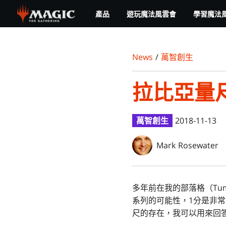
Skip
產品
遊玩魔法風雲會
學習魔法
to
main
content
News
/
萬智創生
拉比亞量
萬智創生
2018-11-13
Mark Rosewater
多年前在我的部落格（Tum
系列的可能性，1分是非常
尺的存在，我可以用來回