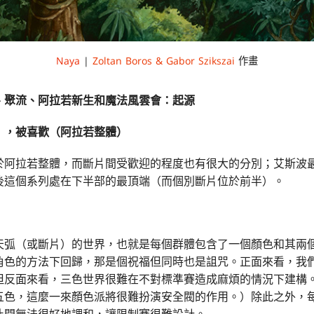
Naya
|
Zoltan Boros & Gabor Szikszai
作畫
、聚流
、
阿拉若新生
和
魔法風雲會：起源
），被喜歡（阿拉若整體）
於阿拉若整體，而斷片間受歡迎的程度也有很大的分別；艾斯波
後這個系列處在下半部的最頂端（而個別斷片位於前半）。
天弧（或斷片）的世界，也就是每個群體包含了一個顏色和其兩
角色的方法下回歸，那是個祝福但同時也是詛咒。正面來看，我
但反面來看，三色世界很難在不對標準賽造成麻煩的情況下建構
五色，這麼一來顏色派將很難扮演安全閥的作用。）除此之外，
此間無法很好地調和，讓限制賽很難設計。