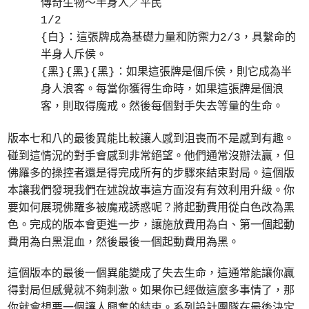
傳奇生物～半身人／平民
1/2
{白}：這張牌成為基礎力量和防禦力2/3，具繫命的
半身人斥侯。
{黑}{黑}{黑}：如果這張牌是個斥侯，則它成為半
身人浪客。每當你獲得生命時，如果這張牌是個浪
客，則取得魔戒。然後每個對手失去等量的生命。
版本七和八的最後異能比較讓人感到沮喪而不是感到有趣。
碰到這情況的對手會感到非常絕望。他們通常沒辦法贏，但
佛羅多的操控者還是得完成所有的步驟來結束對局。這個版
本讓我們發現我們在述說故事這方面沒有有效利用升級。你
要如何展現佛羅多被魔戒誘惑呢？將起動費用從白色改為黑
色。完成的版本會更進一步，讓施放費用為白、第一個起動
費用為白黑混血，然後最後一個起動費用為黑。
這個版本的最後一個異能變成了失去生命，這通常能讓你贏
得對局但感覺就不夠刺激。如果你已經做這麼多事情了，那
你就會想要一個讓人興奮的結束。系列設計團隊在最後決定