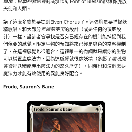
壓境：終戰迴響尾聲
的Sigarda, Font of Blessings讓你施放
天使和人類。
講了這麼多終於要提到Elven Chorus了。這張牌是要捕捉妖
精歌唱。和大部分
無疆新宇宙
的設計（或是任何的頂底設
計）一樣，設計者會尋找是否有已經存在的機制能捕捉到我
們像要的感覺。限定生物的預知將來已經是綠色的常客機制
了，在這裡感覺也很適合。這裡唯一的微調就是讓你的生物
可以橫置產魔法力，因為這感覺就很像妖精（多虧了
魔法風
雲會
裡妖精能產出魔法力的悠久歷史），同時也和這個需要
魔法力才能有效使用的異能良好配合。
Frodo, Sauron's Bane