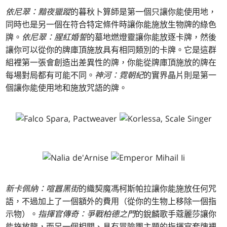
依尼翠：黯夜獵蹤
的暮秋卜算師是第一個只讓你能使用地，
同時也是另一個在符合特定條件時讓你能施放生物牌的綠色
牌。
依尼翠：腥紅婚誓
的墓地燃燈靈讓你能放逐卡牌，然後
讓你可以從你的牌庫頂施放具有相同類別的卡牌。它是這群
組裡第一張會創造出差異性的牌，你能從牌庫頂施放的牌在
每場對局都有可能不同。
神河：霓朝紀
的實界晶片則是第一
個讓你能使用地和施放咒語的牌。
新卡佩納：喧囂黑街
的織契魔馮柯斯帕拉讓你能施放任何咒
語，不過加上了一個額外的費用（從你的生物上移除一個指
示物）。
指揮官傳奇：爭戰柏德之門
的銳麟歌手蔻麗莎讓你
能施放龍，而另一個相關、具有冒險團主題的指揮官套牌裡