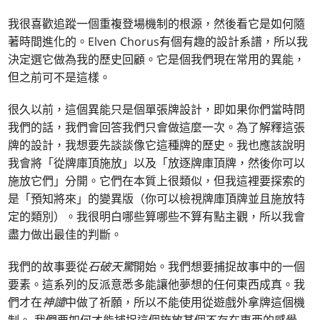
我很喜歡追蹤一個重複登場機制的根源，然後看它是如何隨
著時間進化的。Elven Chorus有個有趣的設計系譜，所以我
決定選它做為我的歷史回顧。它是個我們現在常用的異能，
但之前可不是這樣。
很久以前，這個異能只是個單張牌設計，即如果你們當時問
我們的話，我們會回答我們只會做這麼一次。為了解釋這張
牌的設計，我想要先談談像它這種牌的歷史。我也應該說明
我會將「從牌庫頂施放」以及「放逐牌庫頂牌，然後你可以
施放它們」分開。它們在本質上很類似，但我這裡要探索的
是「預知將來」的變異版（你可以檢視牌庫頂牌並且施放特
定的類別）。我很明白哪些算哪些不算有點主觀，所以我會
盡力做出最佳的判斷。
我們的故事要從
石破天驚
開始。我們想要捕捉故事中的一個
要素。這系列的反派意悉多能讓他夢想的任何東西成真。我
們才在
神譴
中做了祈願，所以不能使用從遊戲外拿牌這個機