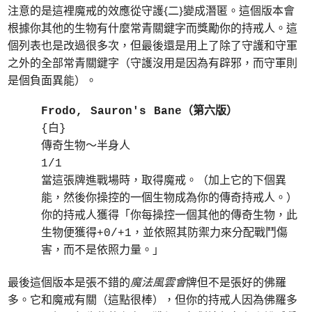
注意的是這裡魔戒的效應從守護{二}變成潛匿。這個版本會
根據你其他的生物有什麼常青關鍵字而獎勵你的持戒人。這
個列表也是改過很多次，但最後還是用上了除了守護和守軍
之外的全部常青關鍵字（守護沒用是因為有辟邪，而守軍則
是個負面異能）。
Frodo, Sauron's Bane（第六版）
{白}
傳奇生物～半身人
1/1
當這張牌進戰場時，取得魔戒。（加上它的下個異
能，然後你操控的一個生物成為你的傳奇持戒人。）
你的持戒人獲得「你每操控一個其他的傳奇生物，此
生物便獲得+0/+1，並依照其防禦力來分配戰鬥傷
害，而不是依照力量。」
最後這個版本是張不錯的
魔法風雲會
牌但不是張好的佛羅
多。它和魔戒有關（這點很棒），但你的持戒人因為佛羅多