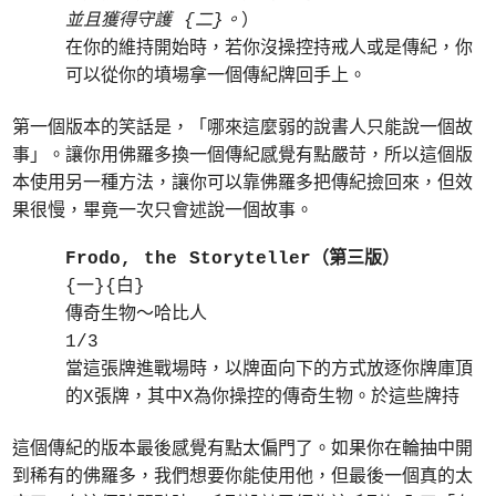
並且獲得守護 {二}。
）
在你的維持開始時，若你沒操控持戒人或是傳紀，你
可以從你的墳場拿一個傳紀牌回手上。
第一個版本的笑話是，「哪來這麼弱的說書人只能說一個故
事」。讓你用佛羅多換一個傳紀感覺有點嚴苛，所以這個版
本使用另一種方法，讓你可以靠佛羅多把傳紀撿回來，但效
果很慢，畢竟一次只會述說一個故事。
Frodo, the Storyteller（第三版）
{一}{白}
傳奇生物～哈比人
1/3
當這張牌進戰場時，以牌面向下的方式放逐你牌庫頂
的X張牌，其中X為你操控的傳奇生物。於這些牌持
這個傳紀的版本最後感覺有點太偏門了。如果你在輪抽中開
到稀有的佛羅多，我們想要你能使用他，但最後一個真的太