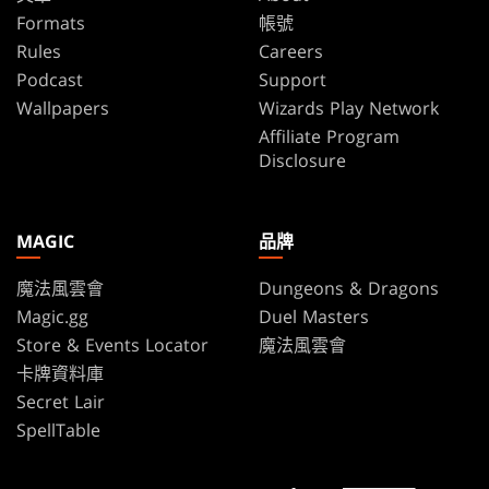
Formats
帳號
Rules
Careers
Podcast
Support
Wallpapers
Wizards Play Network
Affiliate Program
Disclosure
MAGIC
品牌
魔法風雲會
Dungeons & Dragons
Magic.gg
Duel Masters
Store & Events Locator
魔法風雲會
卡牌資料庫
Secret Lair
SpellTable