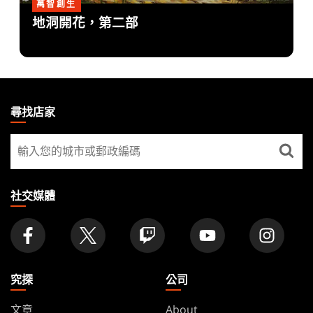
萬智創生
地洞開花，第二部
MAGIC:
THE
尋找店家
GATHERING
尋
FOOTER
找
店
家
社交媒體
究探
公司
文章
About