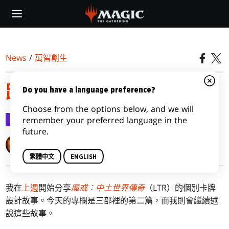
Skip
to
main
content
News
/
萬智創生
踏入魔戒，第二部
Do you have a language preference?
Choose from the options below, and we will
萬智創生
2023-06-26
remember your preferred language in the
future.
Mark Rosewater
繁體中文
ENGLISH
我在
上週
開始分享
魔戒：中土世界傳奇
（LTR）的個別卡牌
設計故事。今天的專欄是三部裡的第二篇，而我則會繼續述
說這些故事。