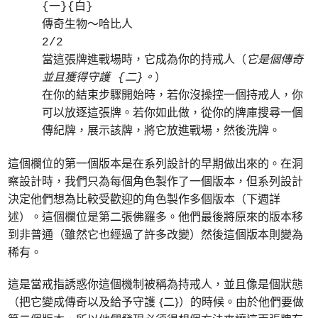
{一}{白}
傳奇生物～哈比人
2/2
當這張牌進戰場時，它成為你的持戒人（
它是個傳奇
並且獲得守護 {二}。
）
在你的結束步驟開始時，若你沒操控一個持戒人，你
可以放逐這張牌。若你如此做，從你的牌庫搜尋一個
傳紀牌，展示該牌，將它放進戰場，然後洗牌。
這個欄位的第一個版本是在系列設計的早期做出來的。在洞
察設計時，我們只為每個角色製作了一個版本，但系列設計
決定他們想為比較受歡迎的角色製作多個版本（下週詳
述）。這個欄位是第二張佛羅多。他們最後將原來的版本移
到非普通（雖然它也經過了許多改變）然後這個版本則變為
稀有。
這是當戒指誘惑你這個機制被稱為持戒人，並且像是個狀態
（把它變成傳奇以及給予守護 {二}）的時候。由於他們要做