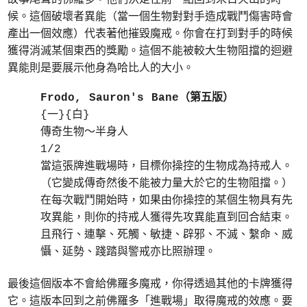
候。這個破壞者異能（當一個生物對對手造成戰鬥傷害時會
產出一個效應）代表著他摧毀魔戒。你會在打到對手的時候
獲得消滅某個東西的獎勵。這個不能被較大生物阻擋的迴避
異能則是要展示他身為哈比人的大小。
Frodo, Sauron's Bane（第五版）
{一}{白}
傳奇生物～半身人
1/2
當這張牌進戰場時，目標你操控的生物成為持戒人。
（它變成傳奇然後不能被力量大於它的生物阻擋。）
在每次戰鬥開始時，如果由你操控的某個生物具有先
攻異能，則你的持戒人獲得先攻異能直到回合結束。
且飛行、連擊、死觸、敏捷、辟邪、不滅、繫命、威
懾、延勢、踐踏與警戒亦比照辦理。
最後這個版本不會給佛羅多魔戒，你得透過其他的卡牌獲得
它。這版本回到之前佛羅多「進戰場」取得魔戒的效應。要