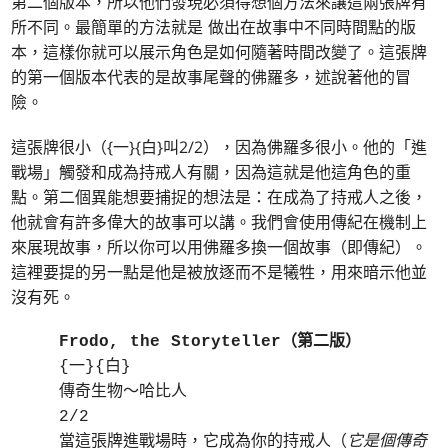
第二個版本，所以他們發現必須得想個方法來讓這兩張牌有
所不同。最簡單的方法就是 做出在故事中不同時間點的版
本，這樣你就可以展示角色是如何隨著時間改變了。這張牌
的第一個版本代表的是故事尾聲的佛羅多，述說著他的冒
險。
這張牌很小（{一}{白}叫2/2），因為佛羅多很小。他的「進
戰場」觸發和成為持戒人有關，因為這就是他這角色的重
點。第二個異能想要捕捉的想法是：在成為了持戒人之後，
他就會有許多偉大的故事可以講。我們會使用傳紀在機制上
來展現故事，所以你可以用佛羅多換一個故事（即傳紀）。
這裡要提的另一點是他是被放逐而不是犧牲，用來暗示他並
沒有死。
Frodo, the Storyteller（第二版）
{一}{白}
傳奇生物～哈比人
2/2
當這張牌進戰場時，它成為你的持戒人（
它是個傳奇