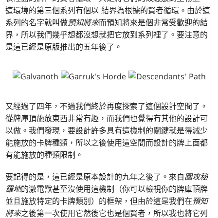
這環境的第三個系列有個以 結界為根據的賢者循環。由於這
系列的名字就叫做
預知將來
而預知將來是個非常受歡迎的結
界，所以我們幾乎想都沒想就把它放到系列裡了。要注意的
是這已經是原版推出的五年後了。
又經過了四年，不過我們終於再度探索了這個設計空間了。
從牌庫頂施放東西非常有趣，而我們也覺得有其他的設計可
以做。我們發現，要設計許多具有這機制的關鍵就是得減少
能施放的卡牌種類，所以之後使用這空間而設計的牌上面都
有能施放的種類限制。
要記得的是，這已經是原本設計的九年之後了。來自
圍攻秘
羅地
的激電獸甚至沒使用這機制（你可以檢視你的牌庫頂牌
並且施放特定的卡牌類別）的框架，但由於這是我們在
預知
將來
之後第一次使用它然後它也是個賢者，所以我也將它列