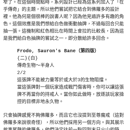
窄了。在這個時間點時，系列設計已經為這系列加入了「在
乎傳奇」的主題，所以他們嘗試把它結合到佛羅多的設計
裡。他為何是個很棒的說書人呢？因為他見過許多有趣的角
色。這個效應是我們想給白色做衝動抽牌，不過每回合只能
抽一張。這機制和紅色相比在時間上會拉的比較長，因為這
是我們給白色抽牌的嘗試之一，即分散給許多回合。
Frodo, Sauron's Bane（第四版）
{二}{白}
傳奇生物～半身人
2/2
這張牌不能被力量等於或大於3的生物阻擋。
當這張牌對一個玩家造成戰鬥傷害時，你可以讓這張
牌不再當你的持戒人。當你如此做時，放逐該玩家操
控的目標非地永久物。
只會抽牌感覺不夠佛羅多，而且它也沒提到至尊魔戒（這對
佛羅多來說很奇怪），所以他們採用另一個方向。與其展示
故事尾聲的佛羅多，他們決定往前一點回到末日火山的時