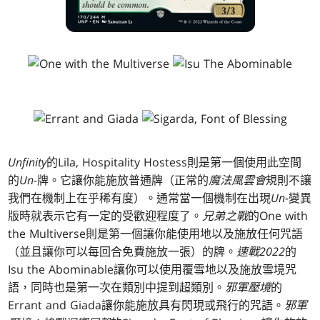
Unfinity
的Lila, Hospitality Hostess則是第一個使用此空間
的
Un-
牌。它讓你能施放普通牌（正常的
魔法風雲會
規則不讓
我們在機制上在乎稀有度）。通常當一個機制在出現
Un-
變異
版時就表示它有一定的受歡迎程度了。
兄弟之戰
的One with
the Multiverse則是第一個讓你能使用地以及施放任何咒語
（並且讓你可以每回合免費施放一張）的牌。
速戰2022
的
Isu the Abominable讓你可以使用覆雪地以及施放雪境咒
語，同時也是第一次在類別中提到超類別。
邪軍壓境
的
Errant and Giada讓你能施放具有閃現或飛行的咒語。
邪軍