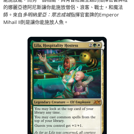
的娜麗亞德阿尼斯讓你能施放僧侶、浪客、戰士，和魔法
師。來自
多明納里亞：眾志成城
指揮官套牌的Emperor
Mihail II則是讓你能施放人魚。