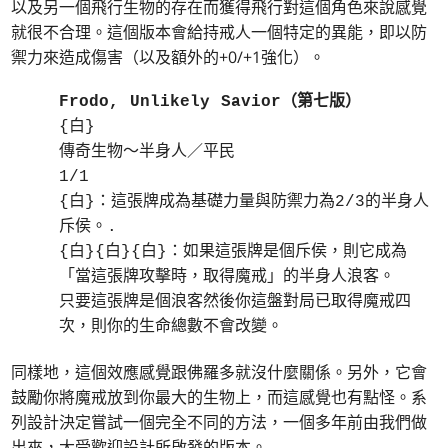
以及另一個飛行生物的存在而獲得飛行對這個角色來說感覺
就很不合理。這個版本會給持戒人一個特定的異能，即以防
禦力來造成傷害（以及額外的+0/+1強化）。
Frodo, Unlikely Savior（第七版）
{白}
傳奇生物～半身人／平民
1/1
{白}：這張牌成為基礎力量與防禦力為2/3的半身人
斥侯。.
{白}{白}{白}：如果這張牌是個斥侯，則它成為
「當這張牌攻擊時，取得魔戒」的半身人浪客。
只要這張牌是個浪客然後你這盤對局已取得魔戒四
次，則你的生命總數不會改變。
同樣地，這個效應感覺跟佛羅多就沒什麼關係。另外，它會
鼓勵你將魔戒放到你最大的生物上，而這感覺也有點怪。系
列設計決定嘗試一個完全不同的方法，一個多年前由我們做
出來，大受歡迎設計所啟發的版本。