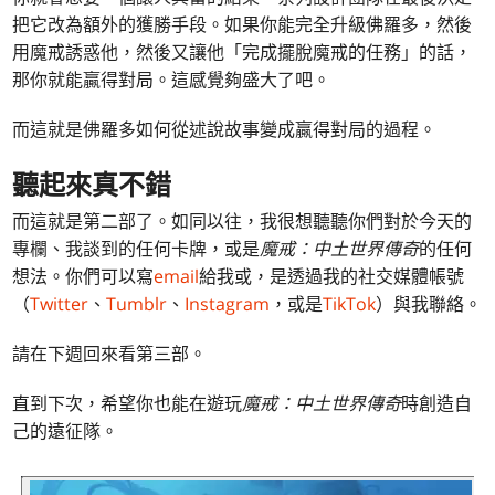
把它改為額外的獲勝手段。如果你能完全升級佛羅多，然後
用魔戒誘惑他，然後又讓他「完成擺脫魔戒的任務」的話，
那你就能贏得對局。這感覺夠盛大了吧。
而這就是佛羅多如何從述說故事變成贏得對局的過程。
聽起來真不錯
而這就是第二部了。如同以往，我很想聽聽你們對於今天的
專欄、我談到的任何卡牌，或是
魔戒：中土世界傳奇
的任何
想法。你們可以寫
email
給我或，是透過我的社交媒體帳號
（
Twitter
、
Tumblr
、
Instagram
，或是
TikTok
）與我聯絡。
請在下週回來看第三部。
直到下次，希望你也能在遊玩
魔戒：中土世界傳奇
時創造自
己的遠征隊。