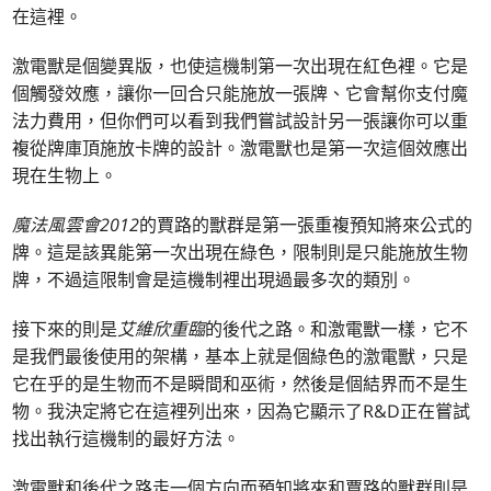
在這裡。
激電獸是個變異版，也使這機制第一次出現在紅色裡。它是
個觸發效應，讓你一回合只能施放一張牌、它會幫你支付魔
法力費用，但你們可以看到我們嘗試設計另一張讓你可以重
複從牌庫頂施放卡牌的設計。激電獸也是第一次這個效應出
現在生物上。
魔法風雲會2012
的賈路的獸群是第一張重複預知將來公式的
牌。這是該異能第一次出現在綠色，限制則是只能施放生物
牌，不過這限制會是這機制裡出現過最多次的類別。
接下來的則是
艾維欣重臨
的後代之路。和激電獸一樣，它不
是我們最後使用的架構，基本上就是個綠色的激電獸，只是
它在乎的是生物而不是瞬間和巫術，然後是個結界而不是生
物。我決定將它在這裡列出來，因為它顯示了R&D正在嘗試
找出執行這機制的最好方法。
激電獸和後代之路走一個方向而預知將來和賈路的獸群則是