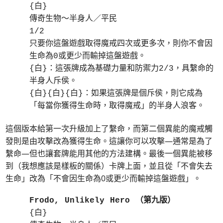
{白}
傳奇生物～半身人／平民
1/2
只要你這盤遊戲取得魔戒四次或更多次，則你不會因
生命為0或更少而輸掉這盤遊戲。
{白}：這張牌成為基礎力量和防禦力2/3，具繫命的
半身人斥侯。
{白}{白}{白}：如果這張牌是個斥侯，則它成為
「每當你獲得生命時，取得魔戒」的半身人浪客。
這個版本給第一次升級加上了繫命，而第二個異能的魔戒觸
發則是由攻擊改為獲得生命。這讓你可以攻擊—通常是為了
繫命—但也讓套牌能用其他的方法建構。最後一個異能被移
到（我想應該是樣板的關係）卡牌上面，並且從「不會失去
生命」改為「不會因生命為0或更少而輸掉這盤遊戲」。
Frodo, Unlikely Hero （第九版）
{白}