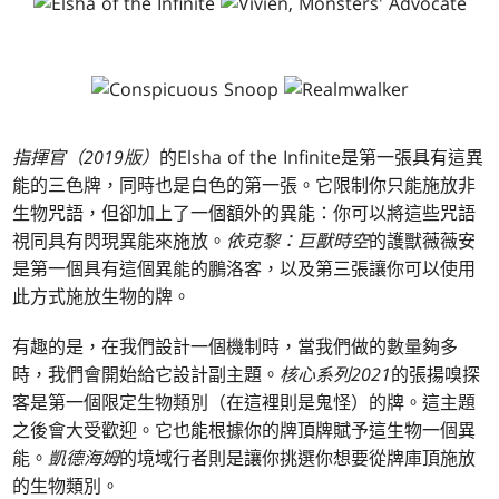
指揮官（2019版）
的Elsha of the Infinite是第一張具有這異
能的三色牌，同時也是白色的第一張。它限制你只能施放非
生物咒語，但卻加上了一個額外的異能：你可以將這些咒語
視同具有閃現異能來施放。
依克黎：巨獸時空
的護獸薇薇安
是第一個具有這個異能的鵬洛客，以及第三張讓你可以使用
此方式施放生物的牌。
有趣的是，在我們設計一個機制時，當我們做的數量夠多
時，我們會開始給它設計副主題。
核心系列2021
的張揚嗅探
客是第一個限定生物類別（在這裡則是鬼怪）的牌。這主題
之後會大受歡迎。它也能根據你的牌頂牌賦予這生物一個異
能。
凱德海姆
的境域行者則是讓你挑選你想要從牌庫頂施放
的生物類別。