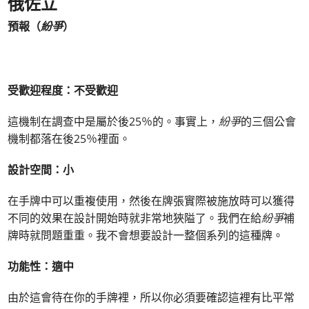
俄佐立
預報（
紛爭
）
受歡迎程度：不受歡迎
這機制在調查中是屬於後25％的。事實上，
紛爭
的三個公會
機制都落在後25％裡面。
設計空間：小
在手牌中可以重複使用，然後在牌張實際被施放時可以獲得
不同的效果在設計開始時就非常地狹隘了。我們在給
紛爭
補
牌時就問題重重。我不會想要設計一整個系列的這種牌。
功能性：適中
由於這會待在你的手牌裡，所以你必須要確認這裡有比平常