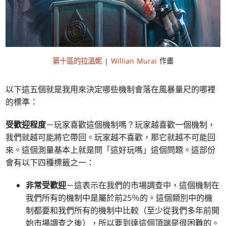
第十區的拉溫妮
|
Willian Murai
作畫
以下這五個就是我用來決定哪些機制會落在風暴量尺的哪裡
的標準：
受歡迎程度
－玩家喜歡這個機制嗎？玩家越喜歡一個機制，
我們就越可能將它帶回。玩家越不喜歡，那它就越不可能回
來。這個測量基本上就是問「這好玩嗎」這個問題。這部份
會有以下四種標籤之一：
非常受歡迎
－這表示在我們的市場調查中，這個機制在
我們所有的機制中是屬於前25％的。這個類別中的機
制都要和我們所有的機制中比較（至少從我們多年前開
始市場調查之後），所以要到達這個頂端是很困難的。