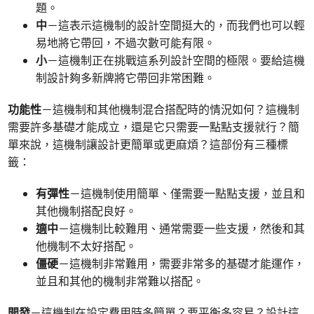
題。
中
－這表示這機制的設計空間挺大的，而我們也可以輕
易地將它帶回，不過次數可能有限。
小
－這機制正在挑戰這系列設計空間的極限。要給這機
制設計夠多新牌將它帶回非常困難。
功能性
－這機制和其他機制混合搭配時的情況如何？這機制
需要許多基礎才能成立，還是它只需要一點點支援就行？簡
單來說，這機制讓設計更簡單或更麻煩？這部份有三種標
籤：
有彈性
－這機制使用簡單、僅需要一點點支援，並且和
其他機制搭配良好。
適中
－這機制比較難用、通常需要一些支援，然後和其
他機制不太好搭配。
僵硬
－這機制非常難用，需要非常多的基礎才能運作，
並且和其他的機制非常難以搭配。
開發
－這機制在設定費用時多簡單？要平衡多容易？設計這