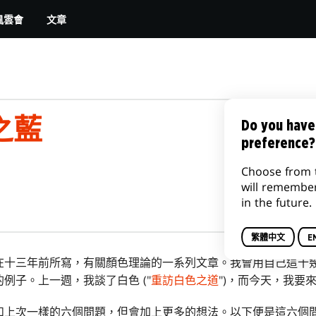
文章
風雲會
之藍
Do you have
preference?
Choose from 
will remembe
in the future.
繁體中文
E
在十三年前所寫，有關顏色理論的一系列文章。我會用自己這十
例子。上一週，我談了白色 ("
重訪白色之道
")，而今天，我要
和上次一樣的六個問題，但會加上更多的想法。以下便是這六個