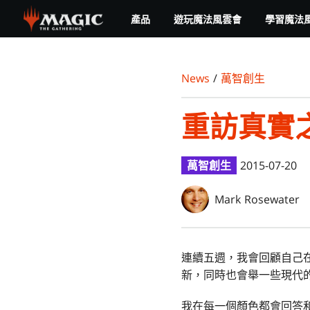
Skip
產品
遊玩魔法風雲會
學習魔法
to
main
content
News
/
萬智創生
重訪真實
萬智創生
2015-07-20
Mark Rosewater
連續五週，我會回顧自己
新，同時也會舉一些現代的
我在每一個顏色都會回答