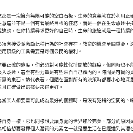
來都是一塊擁有無限可能的空白石板。生命的意義就在於利用正
注意這並不是一個有著最終目標的任務，而是一個在生命旅途中
或適應，在你持續尋求更好的自己時，生命的旅途就是一種持續
必須有接受並激勵此種行為的社會存在，教育的機會至關重要，
使用頂級的工具需要是每個公民的權利。
需要正確的態度，你必須對可能性保持開放的態度，但同時也不
誤入歧途，甚至有些力量是有些來自自己體內的。時間是可貴的
所需的東西。這代表著，個體在面對所有的決策時都要小心地深
並且正確做出選擇要來得更好。
為當某人想要盡可能成為最好的個體時，是沒有犯錯的空間的。
善自身一樣，它也同樣想要讓身處的世界臻於完美，部分的原因
為相信想要發揮個人潛質的元素之一就是要生活在已經達到其潛