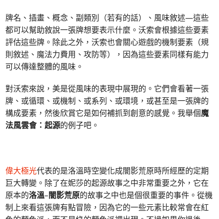
牌名、插畫、概念、副類別（若有的話）、風味敘述—這些
都可以幫助敘說一張牌想要表示什麼。沃索會根據這些要素
評估這些牌。除此之外，沃索也會關心遊戲的機制要素（規
則敘述、魔法力費用、攻防等），因為這些要素同樣有能力
可以傳達整體的風味。
對沃索來說，美是從風味的表現中展現的。它們會看著一張
牌、或循環、或機制、或系列、或環境，或甚至是一張牌的
構成要素，然後欣賞它是如何補抓到創意的感覺。我舉個
魔
法風雲會：起源
的例子吧。
偉大極光
代表的是洛溫時空變化成闇影荒原時所經歷的定期
巨大轉變。除了在妮莎的起源故事之中非常重要之外，它在
原本的
洛溫
–
闇影荒原
的故事之中也是個很重要的事件。從機
制上來看這張牌有點冒險，因為它的一些元素比較常會在紅