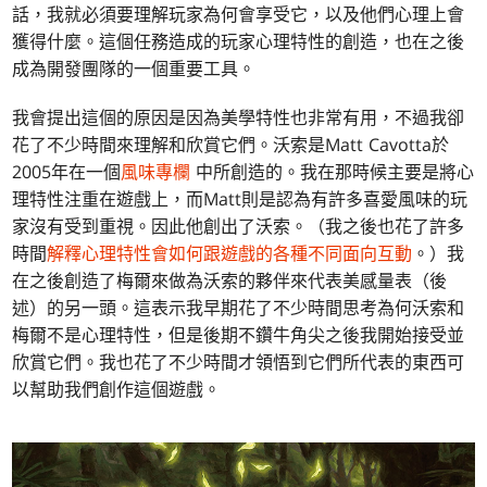
話，我就必須要理解玩家為何會享受它，以及他們心理上會
獲得什麼。這個任務造成的玩家心理特性的創造，也在之後
成為開發團隊的一個重要工具。
我會提出這個的原因是因為美學特性也非常有用，不過我卻
花了不少時間來理解和欣賞它們。沃索是Matt Cavotta於
2005年在一個
風味專欄
中所創造的。我在那時候主要是將心
理特性注重在遊戲上，而Matt則是認為有許多喜愛風味的玩
家沒有受到重視。因此他創出了沃索。（我之後也花了許多
時間
解釋心理特性會如何跟遊戲的各種不同面向互動
。）我
在之後創造了梅爾來做為沃索的夥伴來代表美感量表（後
述）的另一頭。這表示我早期花了不少時間思考為何沃索和
梅爾不是心理特性，但是後期不鑽牛角尖之後我開始接受並
欣賞它們。我也花了不少時間才領悟到它們所代表的東西可
以幫助我們創作這個遊戲。