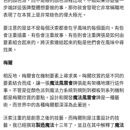
色的顏色派，而不是綠的顏色派裡出現。不過如果你退後一
步端詳這張牌整體想要做的事，那你就會發現它非常稱職地
表現了在本質上是非常綠色的偉大極光。
要注意的是並不是每個沃索都會在乎風味的每個面向。有些
會注重插畫、有些會注重故事、有些則會注重牌張是如何由
要素組合起來的。將沃索連結起來的點是他們會在風味中尋
找美。
梅爾
相反地，梅爾會在機制要素上尋求美。梅爾欣賞的是不同的
要素結合而成，讓一張
魔法風雲會
牌張能有架構地運行這件
事。不管是從顏色派到魔法力系統到規則到模板到系列機制
都是梅爾欣賞的要點。設計和開發
魔法風雲會
牌是一種藝
術，而世界中的各種梅爾都深深為此著迷。
沃索注重的是創意之後的技藝，而梅爾則是注重設計的技
藝。我已經撰寫
製造魔法
十三年了，並且在其中解釋了
魔法