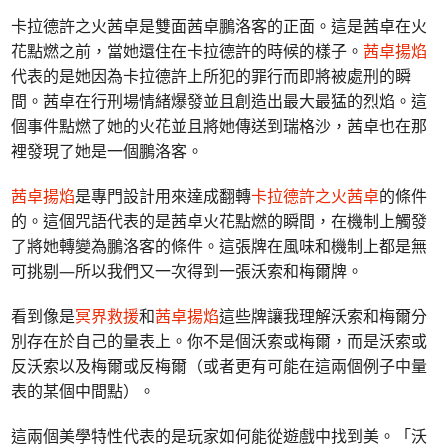
卡拉德許之火茜卓是雙面茜卓鵬洛客的正面。這是茜卓在火
花點燃之前，當她還住在卡拉德許的時候的樣子。
茜卓揚焰
代表的是她因為卡拉德許上所犯的罪行而即將被處刑的瞬
間。茜卓在行刑場情緒爆發並且創造出最大最猛的烈焰。這
個事件點燃了她的火花並且將她傳送到瑞格沙，茜卓也在那
裡發現了她是一個鵬洛客。
茜卓揚焰
是專門設計用來達成翻轉
卡拉德許之火茜卓
的條件
的。這個咒語代表的是茜卓火花點燃的瞬間，在機制上觸發
了將她轉變為鵬洛客的條件。這張牌在風味和機制上都是無
可挑剔—所以我們又一次得到一張沃索和梅爾牌。
看到像是
冥界救援
和
茜卓揚焰
這些牌讓我理解沃索和梅爾分
別存在於自己的量表上。你不是個沃索或梅爾，而是沃索或
反沃索以及梅爾或反梅爾（或者更有可能在這兩個例子中量
表的某個中間點）。
這兩個美學特性代表的是玩家如何能從遊戲中找到美。「沃