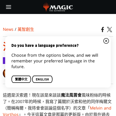
Skip
to
main
content
News
/
萬智創生
沃索和梅爾
Do you have a language preference?
Choose from the options below, and we will
萬智創生
2015-08-31
remember your preferred language in the
future.
Mark Rosewater
繁體中文
ENGLISH
這週是沃索週！現在該是來談談
魔法風雲會
風味粉絲的時候
了。在2007年的時候，我寫了篇關於沃索和他的同伴梅爾文
（簡稱梅爾，我待會會談論這個名字）的文章「
Melvin and
Vorthos
」。今天這篇文章是那篇的更新版。由於我在過去