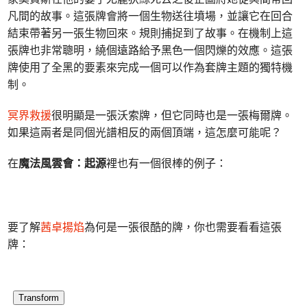
凡間的故事。這張牌會將一個生物送往墳場，並讓它在回合
結束帶著另一張生物回來。規則捕捉到了故事。在機制上這
張牌也非常聰明，繞個遠路給予黑色一個閃爍的效應。這張
牌使用了全黑的要素來完成一個可以作為套牌主題的獨特機
制。
冥界救援
很明顯是一張沃索牌，但它同時也是一張梅爾牌。
如果這兩者是同個光譜相反的兩個頂端，這怎麼可能呢？
在
魔法風雲會：起源
裡也有一個很棒的例子：
要了解
茜卓揚焰
為何是一張很酷的牌，你也需要看看這張
牌：
Transform