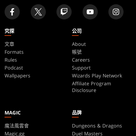
究探
公司
文章
About
Formats
帳號
Rules
Careers
Podcast
Support
Wallpapers
Wizards Play Network
Affiliate Program
Disclosure
MAGIC
品牌
魔法風雲會
Dungeons & Dragons
Magic.gg
Duel Masters