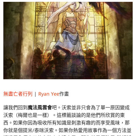
無盡亡者行列
|
Ryan Yee
作畫
讓我們回到
魔法風雲會
吧。沃索並非只會為了單一原因變成
沃索（梅爾也是一樣）。這標籤談論的是他們所欣賞的東
西。如果你因為吸收所有知識是刺激有趣的而享受風味，那
你就是個提米/泰咪沃索。如果你熱愛用故事作為一個方法並