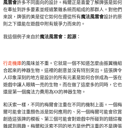
風雲會
許多不同面向的設計。梅爾正是喜愛了解牌張是如何
在牽扯到許多要素並經過繁雜系統而組成的那群人。對他們
來說，牌張的美是從它如何在遵從所有
魔法風雲會
設計的原
則之下還能在遊戲中附有競爭力而來的。
我這個例子來自於
魔法風雲會：起源
：
行走機庫
的風味並不重。它就是一個不知道怎麼由振翼機組
合起來的神器生物。這裡的創意並沒有特別突出。這張牌令
人印象深刻的地方是設計的所有元素是如何合併成為一張在
遊戲中讓人眼睛一亮的生物。而在做了這麼多的同時，它也
還是第一個魔法力費用為XX的神器生物。
和沃索一樣，不同的梅爾會注重在不同的機制上面。一個梅
爾可能會注重顏色派是如何應用的、另一個梅爾可能會欣賞
創造這張牌的模板、第三個可能會對遊戲中所碰到的錯綜複
雜感到興趣。梅爾和沃索不同的地方是他們注重的不是牌張