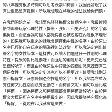
的八年裡有很多時間可以思考沃索和梅爾，我因此發現了我
有些重點沒有提到，所以我想現在將我的想法說給你們聽。
在我們開始之前，我想要先談談梅爾文這個名字。我最近領
悟到那些玩家心理特性（提米、強尼，和史派克）的名字都
偏男性，而這要讓每個人都覺得自己被包容在內是很不理想
的。如果我可以重來的話我會選擇偏中性的名字。由於這些
名字已經烙印在玩家的腦海裡無法改變，所以我決定創出這
些名字的女性版本。這樣做可以讓人們適應任一性別的心理
特性。提米的對比是泰咪，而強尼的則是珍妮。史派克已經
是個綽號了，而且由於我這生中認識的四個史派克裡面有三
個是女性，所以我決定史派克可以不用更改。這讓我想到沃
索和梅爾文。沃索是個憑空捏造的名字，所以我認為它並沒
有任何文化性別而沒有更動它。而梅爾文呢，則可以簡化成
「梅爾」，因為梅爾文和梅蘭妮都會用梅爾當綽號。由於梅
爾文大概是所有名字中使用最少的，因此我提議將它簡化為
「梅爾」。從現在起我就會這麼做。