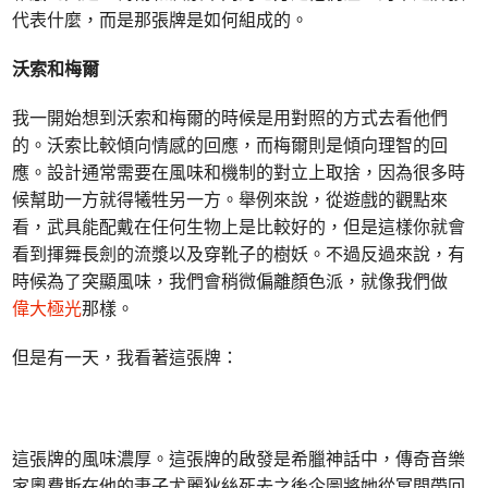
代表什麼，而是那張牌是如何組成的。
沃索和梅爾
我一開始想到沃索和梅爾的時候是用對照的方式去看他們
的。沃索比較傾向情感的回應，而梅爾則是傾向理智的回
應。設計通常需要在風味和機制的對立上取捨，因為很多時
候幫助一方就得犧牲另一方。舉例來說，從遊戲的觀點來
看，武具能配戴在任何生物上是比較好的，但是這樣你就會
看到揮舞長劍的流漿以及穿靴子的樹妖。不過反過來說，有
時候為了突顯風味，我們會稍微偏離顏色派，就像我們做
偉大極光
那樣。
但是有一天，我看著這張牌：
這張牌的風味濃厚。這張牌的啟發是希臘神話中，傳奇音樂
家奧費斯在他的妻子尤麗狄絲死去之後企圖將她從冥間帶回