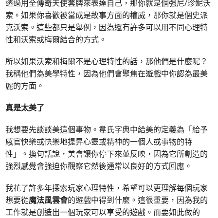
透過用全傳奇天使套牌來表達自己，那你就是個強尼/珍妮沃
索。如果你喜歡被當成是故事方面的權威，那你就是個史派
克沃索。這些都只是舉例，因為還有許多可以用不同心理特
性和沃索或梅爾結合的方式。
所以如果沃索和梅爾不是心理特性的話，那他們是什麼呢？
我稱他們為美學特性，因為他們會聚焦在遊戲中你認為最美
麗的方面。
真是太美了
我想要先談談美這個事物。韋氏字典中給美的定義為「給予
感官快樂或快樂地提昇心靈或精神的一個人或事物的特
性」。換句話說，美會讓你停下來並反映，因為它所創造的
強烈感覺會強迫你觀察它然後通常以良好的方式回應。
我花了許多年探索玩家心理特性，希望可以更理解每個玩家
想要從
魔法風雲會
的遊戲中得到什麼。這很重要，因為我的
工作就是創造出一個玩家可以享受的遊戲。而要如此做的