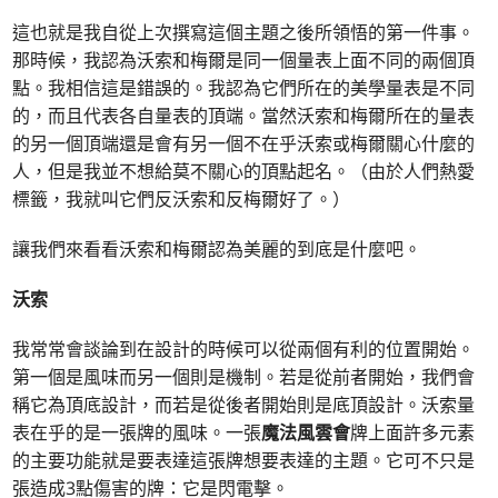
這也就是我自從上次撰寫這個主題之後所領悟的第一件事。
那時候，我認為沃索和梅爾是同一個量表上面不同的兩個頂
點。我相信這是錯誤的。我認為它們所在的美學量表是不同
的，而且代表各自量表的頂端。當然沃索和梅爾所在的量表
的另一個頂端還是會有另一個不在乎沃索或梅爾關心什麼的
人，但是我並不想給莫不關心的頂點起名。（由於人們熱愛
標籤，我就叫它們反沃索和反梅爾好了。）
讓我們來看看沃索和梅爾認為美麗的到底是什麼吧。
沃索
我常常會談論到在設計的時候可以從兩個有利的位置開始。
第一個是風味而另一個則是機制。若是從前者開始，我們會
稱它為頂底設計，而若是從後者開始則是底頂設計。沃索量
表在乎的是一張牌的風味。一張
魔法風雲會
牌上面許多元素
的主要功能就是要表達這張牌想要表達的主題。它可不只是
張造成3點傷害的牌：它是閃電擊。