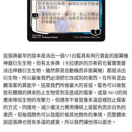
這張牌最早的版本是派出一個1/1白藍具有飛行異能的振翼機
神器衍生生物。但有太多牌（卡拉德許的莎希莉也著實需要
派出神器衍生生物，雖然那是自動機而非振翼機）都是派出
衍生物，所以最後我們必須把它改成別的東西。在所有混血
鵬洛客的異能中，這是我們所做最大的妥協。藍色可以做氣
態形體類的牌來防止生物受到及造成的傷害，或是-N/-0的效
應來降低生物的攻擊力，但通常不會是像多溫這樣防止傷害
的方式。同樣地，減少魔法力費用傳統上是藍色而非白色的
東西，但每個顏色可以屈服於做其他顏色的事情，而整體來
說這張牌也很有多溫的感覺，所以我們讓他得以面世。