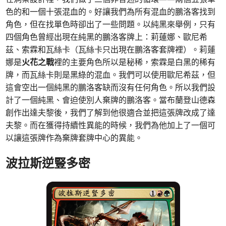
色的和一個十張混血的。好讓我們為所有混血的鵬洛客找到
角色，但在找單色時卻出了一些問題。以純黑來舉例，只有
四個角色曾經出現在純黑的鵬洛客牌上：莉蓮娜、歐尼希
茲、索霖和瓦絲卡（瓦絲卡只出現在鵬洛客套牌裡）。莉蓮
娜是
火花之戰
裡的主要角色所以是秘稀，索霖是白黑的稀有
牌，而瓦絲卡則是黑綠的混血。我們可以使用歐尼希茲，但
這會空出一個純黑的鵬洛客缺而沒有任何角色。所以我們設
計了一個純黑、會迫使別人棄牌的鵬洛客。當布蘭登山德森
創作出達夫黎後，我們了解到他很適合並把這張牌改成了達
夫黎。而在獲得持續性異能的時候，我們為他加上了一個可
以讓這張牌作為棄牌套牌中心的異能。
波拉斯逆豎多密