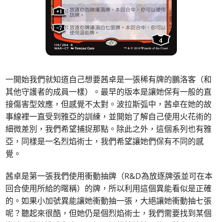
一開始我們就知道自己想要茜卓是一張稀有牌的鵬洛客（和
其他守護者的成員一樣）。最早的版本是讓她保有一般的直
接傷害型效應，但感覺不太對。波拉斯弧中，茜卓在她的故
事線裡一直受到雅亞的訓練，並開始了解自己使用火花術的
細微差別，我們希望捕捉那點。除此之外，這個系列也有雅
亞，同樣是一名烈焰術士，我們希望讓她們保有不同的感
覺。
茜卓是第一張我們使用衝動抽牌（R&D為放逐牌張並可在本
回合使用所給的暱稱）的牌，所以利用這個異能看似是正確
的。如果小加號異能讓她衝動抽一張，大絕讓她衝動抽七張
呢？聽起來很酷，但她仍是個烈焰術士，我們需要找到某個