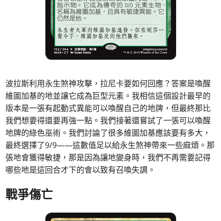
波拉斯利用永生煞神攻擊，拉尼卡要如何回應？答案是喚醒
維圖加基的地並讓它成為巨型元素。我相信這個設計最早的
版本是一張有起動式異能可以喚醒自己的地牌，但最終那比
我們想要得還要再強一點。我們接著還嘗試了一張可以喚醒
地牌的綠色巫術。我們討論了很多維圖加基應該要有多大，
最終選擇了9/9——這數值足以給永生煞神帶來一些麻煩。那
張地會獲得敏捷，那是因為讓地變身時，我們不再需要記得
哪些地是這回合才下的會以致有召喚失調。
戰爭傷亡