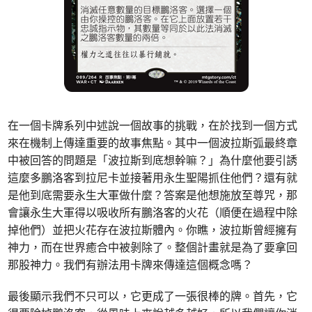
在一個卡牌系列中述說一個故事的挑戰，在於找到一個方式
來在機制上傳達重要的故事焦點。其中一個波拉斯弧最終章
中被回答的問題是「波拉斯到底想幹嘛？」為什麼他要引誘
這麼多鵬洛客到拉尼卡並接著用永生聖陽抓住他們？還有就
是他到底需要永生大軍做什麼？答案是他想施放至尊咒，那
會讓永生大軍得以吸收所有鵬洛客的火花（順便在過程中除
掉他們）並把火花存在波拉斯體內。你瞧，波拉斯曾經擁有
神力，而在世界癒合中被剝除了。整個計畫就是為了要拿回
那股神力。我們有辦法用卡牌來傳達這個概念嗎？
最後顯示我們不只可以，它更成了一張很棒的牌。首先，它