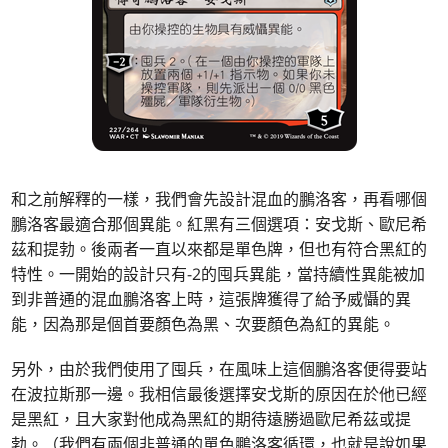
和之前解釋的一樣，我們會先設計混血的鵬洛客，再看哪個
鵬洛客最適合那個異能。紅黑有三個選項：安戈斯、歐尼希
茲和提勃。後兩者一直以來都是單色牌，但也有符合黑紅的
特性。一開始的設計只有-2的囤兵異能，當持續性異能被加
到非普通的混血鵬洛客上時，這張牌獲得了給予威懾的異
能，因為那是個首要顏色為黑、次要顏色為紅的異能。
另外，由於我們使用了囤兵，在風味上這個鵬洛客便得要站
在波拉斯那一邊。我相信最後選擇安戈斯的原因在於他已經
是黑紅，且大家對他成為黑紅的期待遠勝過歐尼希茲或提
勃。（我們有兩個非普通的單色鵬洛客循環，也就是說如果