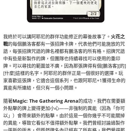
我終於可以講阿耶尼的群伴功能修正的幕後故事了。
火花之
戰
的每個鵬洛客都有一張招牌卡牌，代表他們可能施放的咒
語，每張招牌咒語的牌名裡都有鵬洛客的所有格。招牌咒語
中有些是新製作的牌，但團隊也持續尋找可以使用的重印
牌。可以尋找的範圍並不廣，因為那張牌得有個[鵬洛客][的]
[什麼]這樣的名字。阿耶尼的群伴正是一個很好的選擇。玩
家喜歡這張牌，它適合這個系列，也跟阿耶尼+1獲得生命的
異能有所連結，但只有一個小問題。
隨著
Magic: The Gathering Arena
的成功，我們在需要額
外點擊的牌上變得更加小心——非強制的異能（因為「你可
以」）會帶來額外的點擊。由於這是一個你幾乎不可能關掉
的異能，導致它看似不值得額外點擊。我們曾經討論過製作
一張新的版本，但既然牌名內已經有了所有格，我們覺得那