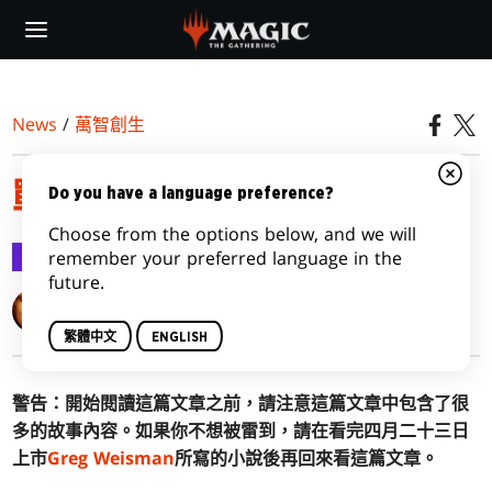
Skip
to
main
content
News
/
萬智創生
戰爭遊戲
Do you have a language preference?
Choose from the options below, and we will
萬智創生
2019-04-22
remember your preferred language in the
future.
Mark Rosewater
繁體中文
ENGLISH
警告：開始閱讀這篇文章之前，請注意這篇文章中包含了很
多的故事內容。如果你不想被雷到，請在看完四月二十三日
上市
Greg Weisman
所寫的小說後再回來看這篇文章。