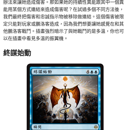
辦法來讓她造成傷害。那如果她的持續性異能跟其中一個異
能用某個方式連結來造成傷害呢？在試過多個不同方法後，
我們最終把傷害和忠誠指示物被移除做連結。這個傷害被限
定只能對玩家或鵬洛客造成，因為我們想要讓她感覺在和其
他鵬洛客戰鬥。插畫強烈暗示了與她戰鬥的是多溫，你也可
以在插畫中看見多溫的振翼機。
終謀始動