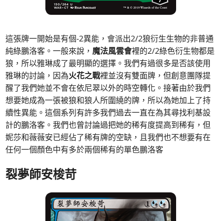
這張牌一開始是有個-2異能，會派出2/2狼衍生生物的非普通
純綠鵬洛客。一般來說，
魔法風雲會
裡的2/2綠色衍生物都是
狼，所以雅琳成了最明顯的選擇。我們有過很多是否該使用
雅琳的討論，因為
火花之戰
裡並沒有雙面牌，但創意團隊提
醒了我們她並不會在依尼翠以外的時空轉化。接著由於我們
想要她成為一張被狼和狼人所圍繞的牌，所以為她加上了持
續性異能。這個系列有許多我們過去一直在為其尋找利基設
計的鵬洛客。我們也曾討論過把她的稀有度提高到稀有，但
妮莎和薇薇安已經佔了稀有牌的空缺，且我們也不想要有在
任何一個顏色中有多於兩個稀有的單色鵬洛客
裂夢師安梭苛