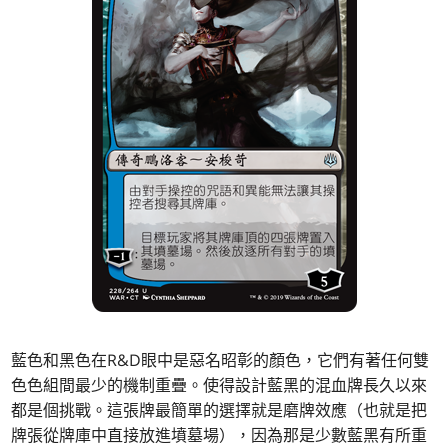
藍色和黑色在R&D眼中是惡名昭彰的顏色，它們有著任何雙
色色組間最少的機制重疊。使得設計藍黑的混血牌長久以來
都是個挑戰。這張牌最簡單的選擇就是磨牌效應（也就是把
牌張從牌庫中直接放進墳墓場），因為那是少數藍黑有所重