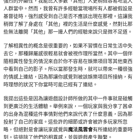
強烈的外顯性，我能比大多數「其他」人更稍微容易地混入
人群當中。然而，我曾有許多經驗當現場所有人都被假設是
基督徒時，強烈感受到自己是否不應該出現在那裡。這讓我
稍微了解了身處在「其他」裡的生活是什麼感覺，然對比那
些無法離開「其他」那一邊人們的經驗來說只是微不足道。
了解相異性的概念是很重要的，如果不習慣在日常生活中失
去它，那種歸屬感很輕易就會被視作理所當然。其中一個伴
隨相異性發生的情況來自於你不容易在娛樂項目等其他東西
中看到自己的影子。所以當那發生時，就可以帶來一種很強
的情感上連結，因為那讓你感覺到被該娛樂項目所接納，有
時理想的狀況下你當時可能已經有了連結。
我提出這些是因為讓遊戲設計師所做的其中一件事就是碰觸
到更廣泛的生活體驗。舉例來說，一個玩家與我分享了茜卓
的出身為混種這件事情對他們來說代表了什麼意義，因為那
投射了自己的家庭。這些許的細節或許會被許多玩家所忽
略，但絕對是會讓玩家感覺與
魔法風雲會
有所連結的重要時
刻。這排除了他們的相異感，並與遊戲產生聯繫。