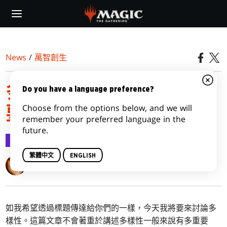
Skip
to
main
content
News
/
萬智創生
多樣性對遊戲設計有多重
Do you have a language preference?
Choose from the options below, and we will
要
remember your preferred language in the
future.
萬智創生
2019-08-19
繁體中文
ENGLISH
Mark Rosewater
如我希望透過標題傳達給你們的一樣，今天我將要來討論多
樣性。這篇文章不會著重於講述多樣性一般來說有多重要