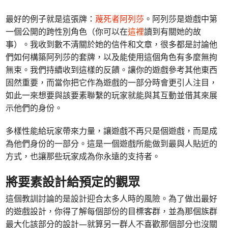
最好的例子就是這張牌：
蔑死者阿列莎
。阿列莎是遊戲中第
一個公開的跨性別角色（你可以在
這裡
讀到有關她的故
事）。我收到數不清關於她的信件和文章，很多都是討論他
們如何構築阿列莎的套牌，以及能使用這個角色有多麼無拘
無束。我們持續收到這樣的反饋。讓你的遊戲參考其他東西
固然重要，而當你把它作為遊戲的一部分時會更引人注目，
如此一來想要與該要素聯繫的玩家就能與其互動並借其來展
示他們的身份。
多樣性能給玩家帶來力量，讓遊戲不再只是個遊戲，而是成
為他們身份的一部分。這是一個遊戲所能做到最與人貼近的
方式，也讓那些玩家成為你永遠的支持者。
將要素設計給預定的觀眾
這個教訓討論的是設計迎合太多人時的風險。為了做出最好
的遊戲設計，你得了解每個部份的目標客群，並為那個族群
最大化該部分的設計—就算另一群人不喜歡那個部分也沒關