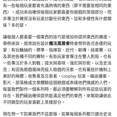
有一些每個玩家都會充滿熱情的東西（那不需要是相同的東
西）。成功來自確保每個玩家都喜愛你遊戲的某個部分，而
非專注於確保沒有玩家討厭任何東西。這和多樣性有什麼關
係？多的是。
讓每個人都喜愛一個東西的技巧是增加你提供東西的廣度。
舉例來說，我常說在設計
魔法風雲會
時會想到各式各樣的玩
家：有玩輪抽的、標準、指揮官、近代、薪傳、純普賽，以
及其他各種不同的賽制。有些玩家會專注在雙人對局，也有
一些專注於多人對戰；提米與泰咪、強尼與珍妮，以及史派
克；有因為遊戲風味而投入遊戲的沃索，也有著迷於機制上
美好的梅爾；收集者及交易者，cosplay 玩家，藉由播客、
影片、部落格或文章體驗這個遊戲或表達他們情感的人們。
每當我們製作一個系列時，都必須要瞭解到所有這些玩家的
存在。我們藉由確保提供能滿足他們的東西，來幫助讓彼此
不同類型的玩家喜歡上某樣部分。
現在想一下如果我們不這麼做，如果每個系列都只適合史派