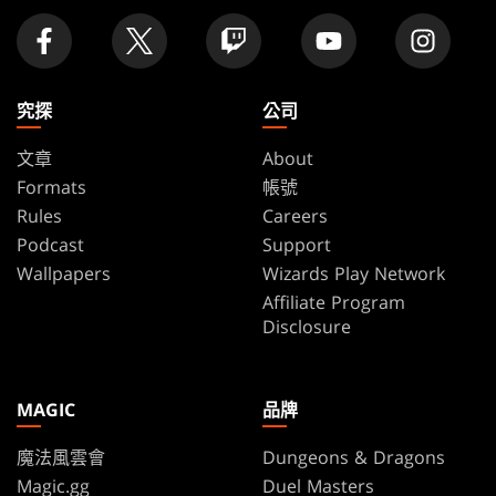
究探
公司
文章
About
Formats
帳號
Rules
Careers
Podcast
Support
Wallpapers
Wizards Play Network
Affiliate Program
Disclosure
MAGIC
品牌
魔法風雲會
Dungeons & Dragons
Magic.gg
Duel Masters