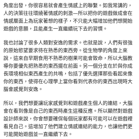
角度出發，你很容易就會產生情感上的聯繫。如我常講的，
人的決策往往環繞著情感的刺激—所以把你的遊戲做成會在
情感層面上為玩家著想的樣子，不只能大幅增加他們想開始
遊戲的意願，且能產生一直繼續玩下去的習慣。
我也討論了很多人類對安逸的需求。也就是說，人們有很強
的原始慾望要求待在熟悉的東西旁。從生物學的角度上來
說，這來自早期食用不熟悉的樹果可能會致命，所以大腦教
導你要優先把熟悉的東西擺在前面。另一個分支在於與你成
長環境相似東西產生的共鳴，包括了優先選擇那些看起來像
你的東西，使得在心理學上當你看到代表你的東西出現時大
腦會感覺到安逸。
所以，我們想要讓玩家感覺到和遊戲產生個人的連結，大腦
會在看到像是自己的東西時產生這種反應。所以顯然對遊戲
設計師來說，你會想要確保每個玩家都有可能可以在遊戲裡
看見自己。這增加了他們建立情感連結的能力，也讓他們更
可能開始遊戲並一直繼續下去。