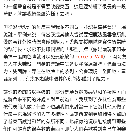
的一個聲音就是不需要改變東西—這已經持續了很長的一段
時間，就讓我們繼續這樣下去吧。
但從遊戲設計的角度來說我並不同意，並認為這將會是一場
災難。舉例來說，每當我或其他人嘗試要把
魔法風雲會
所能
做的事往外推時總會碰到阻力。遊戲支援團隊會寫信給當時
的執行長，求它不要印
同盟
的「那些」牌（像是讓玩家如果
棄掉一張同色牌就可以免費施放的
Force of Will
），開發負
責人在
大戰役
一開始的會議中試著要移除連體牌。混血魔法
力、雙面牌，專注在地牌上的系列、公會環境、全圖地、童
話系列. . . 有太多遊戲中很棒的創新都碰到了阻力。
讓你的遊戲得以擴張的一部分是願意挑戰邊界和多樣性，而
這將帶來不同的好處。到目前為止，我談到了多樣性為那些
被代表的人做了什麼，也讓我們來討論一下它為其他人做了
什麼—它為遊戲加入了多樣性、讓東西感到更加獨特、幫助
了新東西感覺和舊的有所不同，也讓你的玩家能接觸到那些
他們可能真的很喜歡的東西。即便人們喜歡看到自己在娛樂