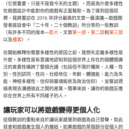
（它很重要，只是不是我今天的主題），而是為什麼多樣性
在遊戲設計中能對你的遊戲有正面幫助。為了達到這個目
標，我將重訪在 2016 年評分最高的文章一篇演講—遊戲開
發者座談會中「二十年，二十個教訓」所分享的一些教訓
（有許多不同的版本—
影片
、文章
第一部
、
第二部
和
第三部
以及
播客
）。
在開始解釋你需要多樣性的原因之前，我想先定義多樣性是
什麼。多樣性是有意識地認知到這個世界上存在的個體間廣
泛的差異性橫跨了整個光譜（包括但不限於種族、人種、性
別、性別認同、性向、社經地位、年齡、體適能、能力及失
能、神經多樣性、信仰與靈魂皈依及政治信仰），並嘗試透
過表現去溝通彼此之間的差異。簡單來說，讓你的遊戲反應
存在世界上所有不同樣子的人。
讓玩家可以將遊戲變得更個人化
這個教訓的重點來自於讓玩家感覺到遊戲為自己發聲，如此
就會和遊戲產生個人的連結。如果遊戲的某個部分從個人的