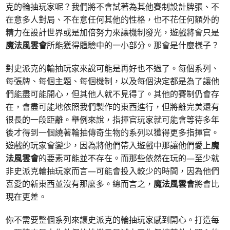
克的輪抽玩家呢？我們將不會試著為其他賽制設計牌張、不
在意多人對局、不在意任何其他的性格，也不花任何額外的
精力在設計世界或是加倍努力來讓機制發光，遊戲將會只是
魔法風雲會
所能獲得體驗中的一小部分。那會是什麼樣子？
對史派克的輪抽玩家來說可能是再好也不過了。每個系列、
每張牌、每個主題、每個機制，以及每個決定都是為了讓他
們能盡可能開心，但其他人就不見得了。其他的賽制仍會存
在，會盡可能地依照我們製作的東西進行，但將離完美還有
很長的一段距離。舉例來說，指揮官玩家就可能會等待多年
後才得到一個繞著輪抽傳奇生物的系列以獲得更多指揮官。
遊戲的玩家會變少，因為將他們帶入遊戲中那讓他們愛上
魔
法風雲會
的要素可能並不存在。而那些依然在玩的—至少就
非史派克輪抽玩家而言—可能會投入較少的時間，因為他們
喜愛的新東西並沒有那麼多。總而言之，
魔法風雲會
將會比
現在更差。
你不需要整個系列來讓史派克的輪抽玩家感到開心。打造每