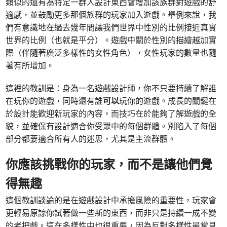
類似的還有為特定一群人設計東西會增加該族群對遊戲的舒
適感，並鼓勵更多那個族群的玩家加入遊戲。舉例來說，我
們有意識地在過去幾年間讓我們世界中性別的比例接近真實
世界的比例（也就是平分）。遊戲中關於性別的描繪越加實
際（伴隨著廣泛多樣性的女性角色），女性玩家的數量也隨
著有所增加。
這裡的教訓是：身為一名遊戲設計師，你不只要持續了解誰
在玩你的遊戲，同時還有誰
可以
玩你的遊戲。成長的關鍵在
於設計能歡迎新玩家的內容，而技巧在於能夠了解遊戲的全
貌，並確保有設計適合你受眾中的每個群體。別陷入了每個
部分都要適合所有人的迷思，尤其是主流群體。
你應該挑戰你的玩家，而不是讓他們覺
得無趣
這個教訓談論的是在遊戲設計中承擔風險的重要性，玩家會
更輕易原諒你試著做一些新的東西，而非只是持續一成不變
的老把戲。這在多樣性中也很重要，因為反對多樣性最常見