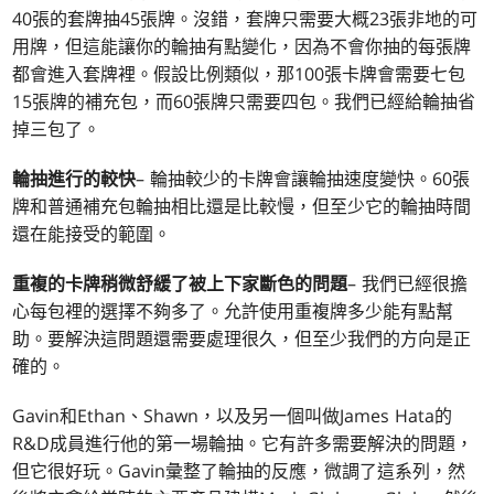
40張的套牌抽45張牌。沒錯，套牌只需要大概23張非地的可
用牌，但這能讓你的輪抽有點變化，因為不會你抽的每張牌
都會進入套牌裡。假設比例類似，那100張卡牌會需要七包
15張牌的補充包，而60張牌只需要四包。我們已經給輪抽省
掉三包了。
輪抽進行的較快
– 輪抽較少的卡牌會讓輪抽速度變快。60張
牌和普通補充包輪抽相比還是比較慢，但至少它的輪抽時間
還在能接受的範圍。
重複的卡牌稍微舒緩了被上下家斷色的問題
– 我們已經很擔
心每包裡的選擇不夠多了。允許使用重複牌多少能有點幫
助。要解決這問題還需要處理很久，但至少我們的方向是正
確的。
Gavin和Ethan、Shawn，以及另一個叫做James Hata的
R&D成員進行他的第一場輪抽。它有許多需要解決的問題，
但它很好玩。Gavin彙整了輪抽的反應，微調了這系列，然