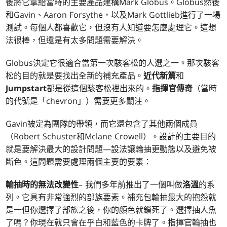
後將它拿給當時的主要產品建構Mark Globus。Globus然後
和Gavin、Aaron Forsythe，以及Mark Gottlieb進行了一場
測試。每個人都喜歡它，但沒有人知道要怎麼處理它。這想
法很棒，但還是有太多問題需要解決。
Globus決定它很適合當第一次駭客松的人選之一。那次駭客
松的目的就是要找出全新的補充產品。
近代新篇
和
Jumpstart
都是從這個駭客松裡出來的。
指揮官傳奇
（當時
的代號是「chevron」）需要更多關注。
Gavin被定為團隊的帶領，而它還包含了其他兩個成員
（Robert Schuster和Mclane Crowell）。設計的主要目的
就是要解決最大的設計問題—設法讓輪抽更動態以及避免被
斷色。這問題需要處理兩個主要的要素：
輪抽時的無法改變性
– 我們多年前推出了一個叫做
洛溫
的系
列。它具有非常強烈的部族要素。補充包輪抽最大的抱怨就
是一但你選擇了部族之後，你的顏色就鎖死了。選擇抽人魚
了嗎？你現在就只會在乎白和藍色的卡牌了。指揮官輪抽也