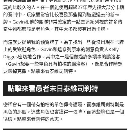
這系列應該懷舊
– 除了更休閒之外，指揮官玩家們通常都是
玩的比較久的人。在一個能使用超過27年歷史裡大部分卡牌
的賽制中，玩家通常會比較喜歡那些提到遊戲過去的新卡
牌。Gavin和他的團隊非常確定的一點是這系列裡的許多傳
奇生物都應該是老角色，其中大多都沒有出過卡牌。
而這就要提到我的預覽牌了。為了找出一些從沒出現在卡牌
上的受歡迎角色，Gavin和這系列原本的創意負責人Kelly
Digges密切地合作。其中之一是個做過許多壞事的鵬洛客
（Gavin想要一些單色具有拍檔的鵬洛客），像是合作時想
要殺掉克撒。點擊來看泰維司刹特。
點擊來看愚者末日泰維司刹特
密稀會有一個帶有拍檔的單色傳奇循環，而泰維司刹特則是
黑色的那個。這些角色也會獲得一張牌，而這些牌也是一個
循環。點擊來看刹特的意志。