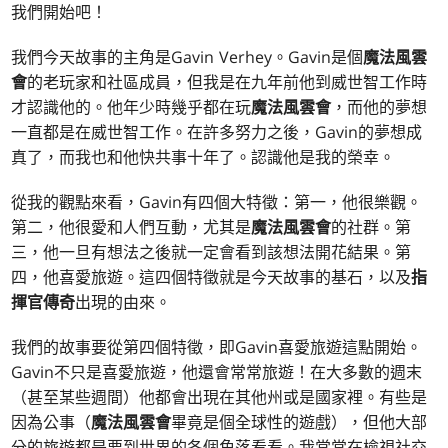
我們開始吧！
我們今天故事的主角是Gavin Verhey。Gavin是個
魔法風雲
會
的老玩家和社區成員，但我是在九年前他到威世智工作時
才認識他的。他年少時幾乎都在玩
魔法風雲會
，而他的夢想
一直都是在威世智工作。在許多努力之後，Gavin的夢想成
真了，而我也和他快共事十年了。認識他是我的榮幸。
從我的觀點來看，Gavin有四個大特徵：第一，他很樂觀。
第二，他很愛和人們互動，尤其是
魔法風雲會
的社群。第
三，他一旦有想法之後就一定會看到該想法開花結果。第
四，他喜愛旅遊。這四個特徵就是今天故事的基石，以及
指
揮官傳奇
出現的由來。
我們的故事要從第四個特徵，即Gavin喜愛旅遊這點開始。
Gavin不只是喜愛旅遊，他還會常常旅遊！在大多數的週末
（甚至某些週間）他都會出現在其他州或是國家裡。有些是
因為公事（
魔法風雲會
畢竟是個全球性的遊戲），但他大部
分的旅遊都是要到世界的各個角落看看。我常常在檢視社交