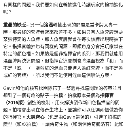
有同樣的問題。我們要如何在輪抽進化時讓玩家的輪抽進化
呢？
重疊的缺乏
– 另一個
洛溫
輪抽出現的問題是當卡牌太專一
時，那最終的套牌看起來都差不多。如果只有人魚套牌想要
某張特定的人魚牌，那人魚套牌就會在每次該牌出現時抽下
它。指揮官輪抽也有同樣的問題，即顏色身分會把玩家鎖在
特定的顏色裡。如果這是個非指揮官的系列，那我們就能用
混血牌解決這問題，但指揮官這賽制會將混血視為「和」而
不是「或」（一張藍紅的混血只能進入藍紅套牌，而不是藍
或紅的套牌），所以我們不能使用混血這個解決方案。
Gavin和他的駭客松團隊花了一整週尋找這問題的答案並且
想到了一個有趣的點子—拍檔。拍檔原本是個為
指揮官
（2016版）
創造的機制，用來解決製作新四色指揮官的問
題。拍檔會出現在傳奇生物上，並讓你可以任選兩個做為你
的指揮官。
火線齊心
（也是由Gavin帶領的）引進了拍檔的
變型（和XX拍檔），讓傳奇生物（和兩個傳奇鵬洛客）能和