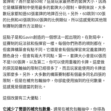
套牌呢？為什麼是60呢？這是玩家最熟悉的套牌大小，因為
它是構築賽制中使用最多的套牌大小限制。舉例來說，大多
數玩家都知道60張套牌的地牌百分比。另外，60跳到100張
的比例和40張跳到60張牌的比例類似，所以這感覺和其他限
制賽制的運作方法類似。
這點子是和Gavin創造的一個想法一起出現的。在對局中，
這賽制的玩法就和指揮官一樣。每個你們熟悉的規則都在，
但套牌構築會有點不同。它還是會有個指揮官來定義套牌的
顏色身分，但會有兩大不同點。第一，套牌大小會是60張而
不是100張牌，以及第二，你可以使用重複的卡牌。這麼做
的原因是輪抽的限制已經很多了，而且玩家能使用的卡牌並
沒那麼多。另外，大多數的構築賽制都有個最多同名四張的
限制，但是在補充包輪抽中，你卻能使用抽到的任何數量。
這感覺是個適當的對比。
這個改變有三大優點：
它減少了需要的補充包數量
– 通常在補充包輪抽中，你得為