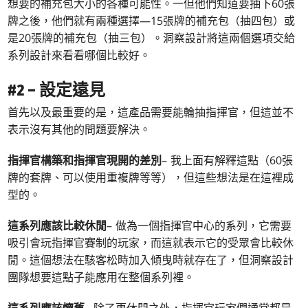
想要的補充包大小的各種可能性。一但他們知道要抽下60張
牌之後，他們就有兩種選擇—15張牌的補充包（抽四包）或
是20張牌的補充包（抽三包）。洞察設計將這兩個選項交給
系列設計來看看哪個比較好。
#2 – 設定遠見
首先以及最重要的是，這產品需要能輪抽指揮官，但這並不
表示沒有其他的問題要解決。
指揮官構築和指揮官現開的差別
– 我上面有解釋這點（60張
牌的套牌、可以使用重複牌等等），但這些想法是在這裡成
型的。
這系列應該比較休閒
– 做為一個指揮官中心的系列，它需要
吸引會玩指揮官賽制的玩家，而這就表示它的受眾會比較休
閒。這個想法在駭客松時加入傾曳時就存在了，但洞察設計
團隊想要這點子能應用在整個系列裡。