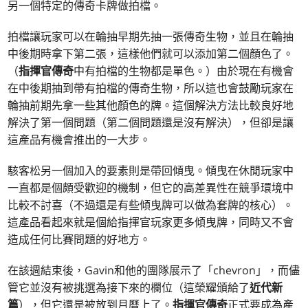
另一個特定的傳奇卡牌做拍檔。
拍檔讓玩家可以在輪抽早期先抽一張傳奇生物，並且在輪抽
中後期時拿下第二張，這樣他們就可以添加第二個顏色了。
（
指揮官傳奇
中有拍檔的生物都是單色。）由於現在有機會
在中後期抽到帶有拍檔的傳奇生物，所以這也會鼓勵玩家在
輪抽前期先拿一些其他顏色的牌。這個解決方法比較良好地
解決了第一個問題（第二個問題還是沒有解決），但卻是讓
這產品有機會推出的一大步。
駭客松另一個加入的要素則是帶回傾曳。傾曳在休閒玩家中
一直都是個頗受歡迎的機制，但它的高差異性在競爭環境中
比較不討喜（不過還是有些傾曳牌可以做為套牌的核心）。
這產品看起來就是個給指揮官玩家更多傾曳牌，同時又不會
造成任何比賽問題的好地方。
在該週結束後，Gavin和他的團隊展示了「chevron」，而儘
管它並沒有被挑選為接下來的欄位（這榮耀頒給了
近代新
篇
），但它還是被放到月曆上了。
指揮官傳奇
正式要成為產