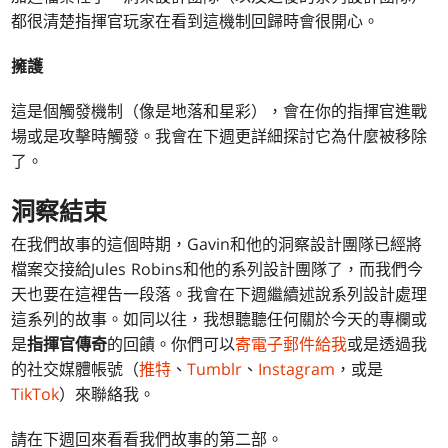
都很清楚指揮官玩家在看到這機制回歸時會很開心。
擁護
這是個觸發機制（像是地落和星彩），會在你的指揮官進戰
場或是攻擊時觸發。我會在下週更詳細探討它為什麼被移除
了。
洞察結束
在我們故事的這個時期，Gavin和他的洞察設計團隊已經將
檔案交接給Jules Robins和他的系列設計團隊了，而我們今
天也要在這裡告一段落。我會在下週繼續述說系列設計處理
這系列的故事。如同以往，我想聽聽任何關於今天的專欄或
是
指揮官傳奇
的回饋。你們可以
寄電子郵件給我
或是透過我
的社交媒體帳號（
推特
、
Tumblr
、
Instagram
，或是
TikTok
）來聯絡我。
請在下週回來看看我們故事的第二部。