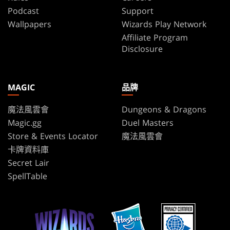
Podcast
Support
Wallpapers
Wizards Play Network
Affiliate Program
Disclosure
MAGIC
品牌
魔法風雲會
Dungeons & Dragons
Magic.gg
Duel Masters
Store & Events Locator
魔法風雲會
卡牌資料庫
Secret Lair
SpellTable