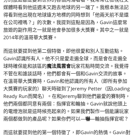
媒體時看到他這週末又跑去地球的另一端了。我根本無法記
得看到他出現在地球遠方地標的同時想到「他兩天前不是還
在公司裡嗎？」的次數。我提到這點是因為，Gavin這麼常
旅遊的副作用之一就是他會參加很多大獎賽。其中之一就是
2014年的溫哥華大獎賽。
而這就要提到他第二個特徵，即他很愛和別人互動這點。
Gavin認識所有人。他不只是愛走遍全球，而是會在走遍全
球時確保能和該區的
魔法風雲會
玩家花點時間交流。我覺得
不管在和誰談話時，他們都會有一個和Gavin交流的故事。
在溫哥華大獎賽時，Gavin和他認識的所有人（即所有參加
大獎賽的玩家的）聊天時碰到了Jeremy Petter（因Loading
Ready Run而聞名）。在和Jeremy聊到他們最愛的賽制時，
他們兩個都同意有兩個：指揮官和輪抽。Gavin就說他頭上
的電燈泡就是這時候亮起來的。如果我們製作一個能讓玩家
兩個都做到的產品呢？如果你們可以—
嚇
—輪抽指揮官呢？
而這就要提到他的第一個特徵了，即Gavin的熱情。Gavin對