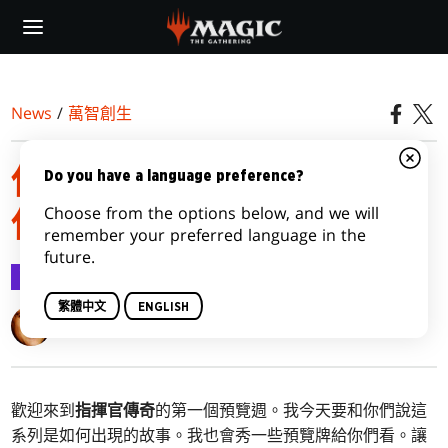
Skip
to
main
content
News
/
萬智創生
你的願望就是我的指揮官
Do you have a language preference?
Choose from the options below, and we will
傳奇，第一部
remember your preferred language in the
future.
萬智創生
2020-10-26
繁體中文
ENGLISH
Mark Rosewater
歡迎來到
指揮官傳奇
的第一個預覽週。我今天要和你們說這
系列是如何出現的故事。我也會秀一些預覽牌給你們看。讓