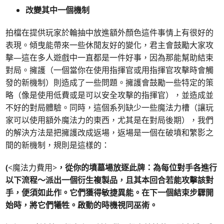
改變其中一個機制
拍檔在提供玩家於輪抽中放進額外顏色這件事情上有很好的
表現。傾曳能帶來一些休閒友好的變化，君主會鼓勵大家攻
擊—這在多人遊戲中一直都是一件好事，因為那能幫助結束
對局。擁護（一個當你在使用指揮官或用指揮官攻擊時會觸
發的新機制）則造成了一些問題。擁護會鼓勵一些特定的策
略（像是使用低費或是可以安全攻擊的指揮官），並造成並
不好的對局體驗。同時，這個系列缺少一些魔法力槽（讓玩
家可以使用額外魔法力的東西，尤其是在對局後期），我們
的解決方法是把擁護改成返場，返場是一個在破墳和繁影之
間的新機制，規則是這樣的：
(
<魔法力費用>
，從你的墳墓場放逐此牌：為每位對手各進行
以下流程～派出一個衍生複製品，且其本回合若能攻擊該對
手，便須如此作。它們獲得敏捷異能。在下一個結束步驟開
始時，將它們犧牲。啟動的時機視同巫術。