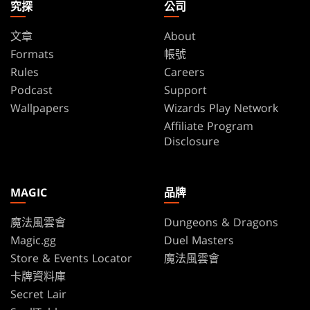
究探
公司
文章
About
Formats
帳號
Rules
Careers
Podcast
Support
Wallpapers
Wizards Play Network
Affiliate Program
Disclosure
MAGIC
品牌
魔法風雲會
Dungeons & Dragons
Magic.gg
Duel Masters
Store & Events Locator
魔法風雲會
卡牌資料庫
Secret Lair