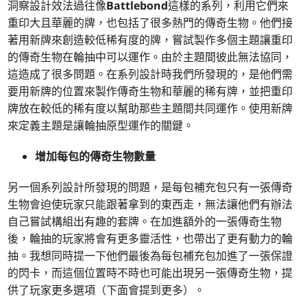
洞察設計效法過往像
Battlebond
這樣的系列，利用它們來
重印大且華麗的牌，也包括了很多熱門的傳奇生物。他們接
著用新牌來創造較低稀有度的牌，嘗試製作多個主題讓重印
的傳奇生物在輪抽中可以運作。由於主題間彼此無法協同，
這造成了很多問題。在系列設計時我們所發現的，是他們需
要用新牌的位置來製作傳奇生物和華麗的稀有牌，並把重印
牌放在較低的稀有度以幫助那些主題間共同運作。使用新牌
來定義主題是讓輪抽原型運作的關鍵。
增加每包的傳奇生物數量
另一個系列設計所發現的問題，是每包補充包只有一張傳奇
生物會迫使玩家只能跟著拿到的東西走，無法讓他們有辦法
自己嘗試構組出有趣的套牌。在加進額外的一張傳奇生物
後，輪抽的玩家將會有更多靈活性，也帶出了更有動力的輪
抽。我想同時提一下他們最後為每包補充包加進了一張保證
的閃卡，而這個位置時不時也可能出現另一張傳奇生物，提
供了玩家更多選項（下面會提到更多）。