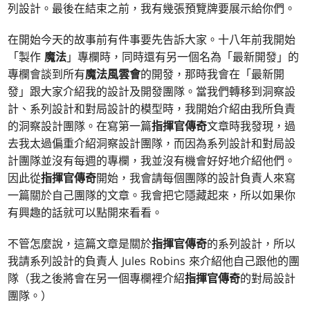
列設計。最後在結束之前，我有幾張預覽牌要展示給你們。
在開始今天的故事前有件事要先告訴大家。十八年前我開始
「製作
魔法
」專欄時，同時還有另一個名為「最新開發」的
專欄會談到所有
魔法風雲會
的開發，那時我會在「最新開
發」跟大家介紹我的設計及開發團隊。當我們轉移到洞察設
計、系列設計和對局設計的模型時，我開始介紹由我所負責
的洞察設計團隊。在寫第一篇
指揮官傳奇
文章時我發現，過
去我太過偏重介紹洞察設計團隊，而因為系列設計和對局設
計團隊並沒有每週的專欄，我並沒有機會好好地介紹他們。
因此從
指揮官傳奇
開始，我會請每個團隊的設計負責人來寫
一篇關於自己團隊的文章。我會把它隱藏起來，所以如果你
有興趣的話就可以點開來看看。
不管怎麼說，這篇文章是關於
指揮官傳奇
的系列設計，所以
我請系列設計的負責人 Jules Robins 來介紹他自己跟他的團
隊（我之後將會在另一個專欄裡介紹
指揮官傳奇
的對局設計
團隊。）