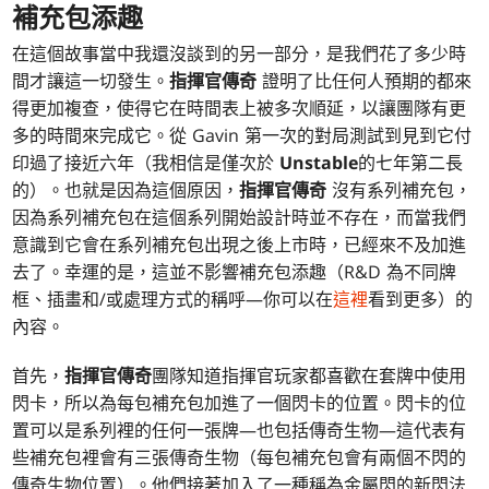
補充包添趣
在這個故事當中我還沒談到的另一部分，是我們花了多少時
間才讓這一切發生。
指揮官傳奇
證明了比任何人預期的都來
得更加複查，使得它在時間表上被多次順延，以讓團隊有更
多的時間來完成它。從 Gavin 第一次的對局測試到見到它付
印過了接近六年（我相信是僅次於
Unstable
的七年第二長
的）。也就是因為這個原因，
指揮官傳奇
沒有系列補充包，
因為系列補充包在這個系列開始設計時並不存在，而當我們
意識到它會在系列補充包出現之後上市時，已經來不及加進
去了。幸運的是，這並不影響補充包添趣（R&D 為不同牌
框、插畫和/或處理方式的稱呼—你可以在
這裡
看到更多）的
內容。
首先，
指揮官傳奇
團隊知道指揮官玩家都喜歡在套牌中使用
閃卡，所以為每包補充包加進了一個閃卡的位置。閃卡的位
置可以是系列裡的任何一張牌—也包括傳奇生物—這代表有
些補充包裡會有三張傳奇生物（每包補充包會有兩個不閃的
傳奇生物位置）。他們接著加入了一種稱為金屬閃的新閃法