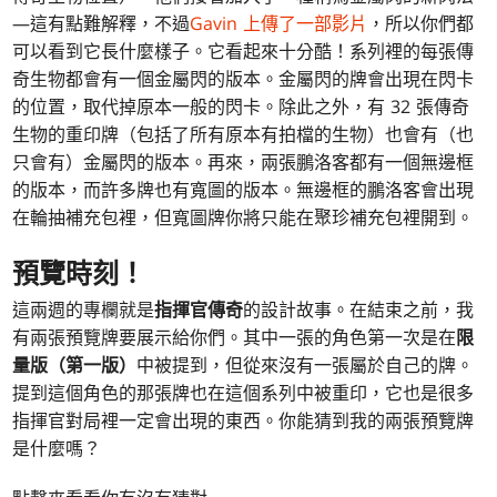
—這有點難解釋，不過
Gavin 上傳了一部影片
，所以你們都
可以看到它長什麼樣子。它看起來十分酷！系列裡的每張傳
奇生物都會有一個金屬閃的版本。金屬閃的牌會出現在閃卡
的位置，取代掉原本一般的閃卡。除此之外，有 32 張傳奇
生物的重印牌（包括了所有原本有拍檔的生物）也會有（也
只會有）金屬閃的版本。再來，兩張鵬洛客都有一個無邊框
的版本，而許多牌也有寬圖的版本。無邊框的鵬洛客會出現
在輪抽補充包裡，但寬圖牌你將只能在聚珍補充包裡開到。
預覽時刻！
這兩週的專欄就是
指揮官傳奇
的設計故事。在結束之前，我
有兩張預覽牌要展示給你們。其中一張的角色第一次是在
限
量版（第一版）
中被提到，但從來沒有一張屬於自己的牌。
提到這個角色的那張牌也在這個系列中被重印，它也是很多
指揮官對局裡一定會出現的東西。你能猜到我的兩張預覽牌
是什麼嗎？