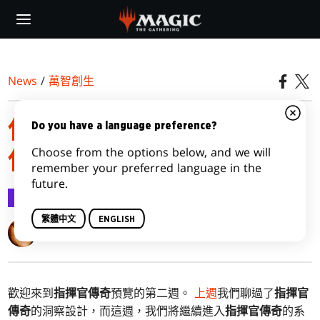
Skip
to
main
content
News
/
萬智創生
你的願望就是我的指揮官
Do you have a language preference?
Choose from the options below, and we will
傳奇，第二部
remember your preferred language in the
future.
萬智創生
2020-11-03
繁體中文
ENGLISH
Mark Rosewater
歡迎來到
指揮官傳奇
預覽的第二週。
上週
我們聊過了
指揮官
傳奇
的洞察設計，而這週，我們將繼續進入
指揮官傳奇
的系