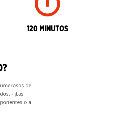
120 MINUTOS
O?
 numerosos de
dos. - ¡Las
 oponentes o a