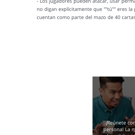
- Los jugadores pueden atacar, usar perman
no digan explícitamente que ""tú"" eres l
cuentan como parte del mazo de 40 cartas 
¡Reúnete con
persona! La 