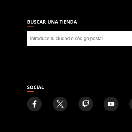
MAGIC:
THE
GATHERING
BUSCAR UNA TIENDA
FOOTER
Buscar
una
tienda
SOCIAL