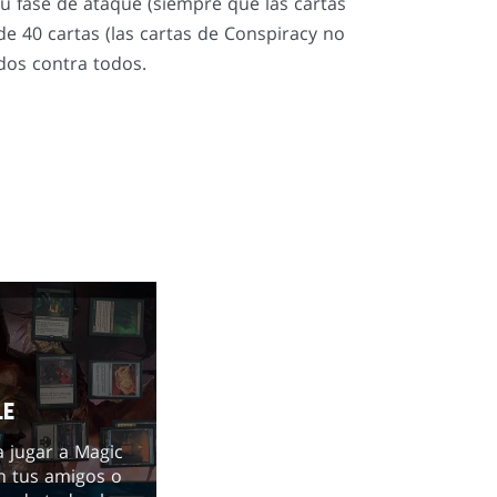
su fase de ataque (siempre que las cartas
e 40 cartas (las cartas de Conspiracy no
dos contra todos.
LE
 jugar a Magic
n tus amigos o