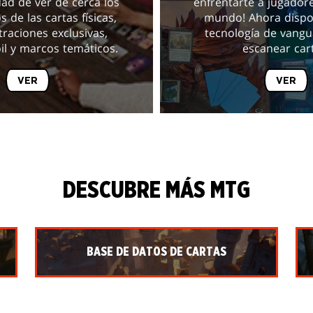
dad de ver de cerca los
enfrentarte a jugadore
 de las cartas físicas,
mundo! Ahora dispo
traciones exclusivas,
tecnología de vangu
oil y marcos temáticos.
escanear car
VER
VER
DESCUBRE MÁS MTG
BASE DE DATOS DE CARTAS