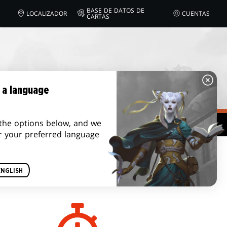
BASE DE DATOS DE
LOCALIZADOR
CUENTAS
CARTAS
 a language
the options below, and we
r your preferred language
DURACIÓN DE UN
ENGLISH
JUEGO