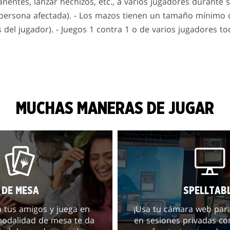
entes, lanzar hechizos, etc., a varios jugadores durante 
a persona afectada). - Los mazos tienen un tamaño mínimo d
del jugador). - Juegos 1 contra 1 o de varios jugadores to
MUCHAS MANERAS DE JUGAR
DE MESA
SPELLTAB
 tus amigos y juega en
¡Usa tu cámara web para
modalidad de mesa te da
en sesiones privadas co