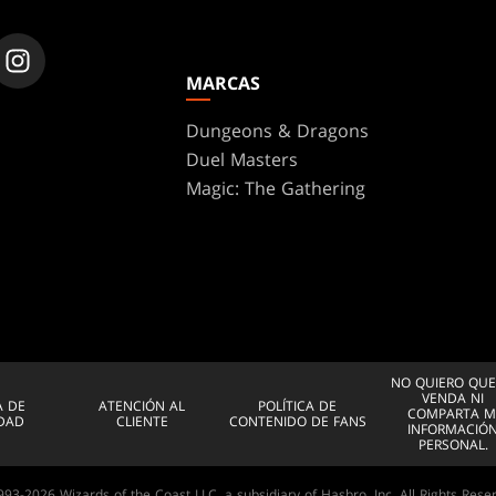
MARCAS
Dungeons & Dragons
Duel Masters
Magic: The Gathering
NO QUIERO QUE
VENDA NI
A DE
ATENCIÓN AL
POLÍTICA DE
COMPARTA M
IDAD
CLIENTE
CONTENIDO DE FANS
INFORMACIÓ
PERSONAL.
93-2026 Wizards of the Coast LLC, a subsidiary of Hasbro, Inc. All Rights Rese