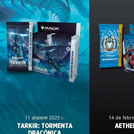
11 апреля 2025 г.
14 de febr
TARKIR: TORMENTA
AETHE
DRACÓNICA