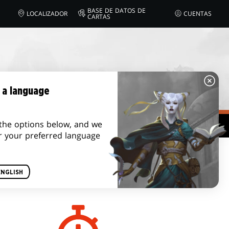
BASE DE DATOS DE
LOCALIZADOR
CUENTAS
CARTAS
 a language
the options below, and we
r your preferred language
DURACIÓN DE UN
ENGLISH
JUEGO