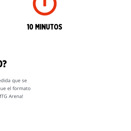
10 MINUTOS
O?
medida que se
que el formato
 MTG Arena!