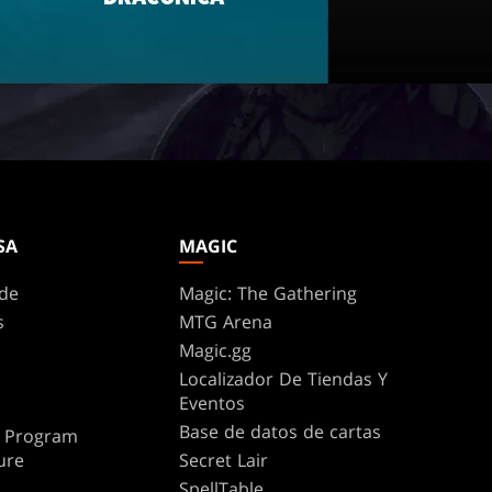
SA
MAGIC
de
Magic: The Gathering
s
MTG Arena
Magic.gg
Localizador De Tiendas Y
Eventos
Base de datos de cartas
te Program
ure
Secret Lair
SpellTable