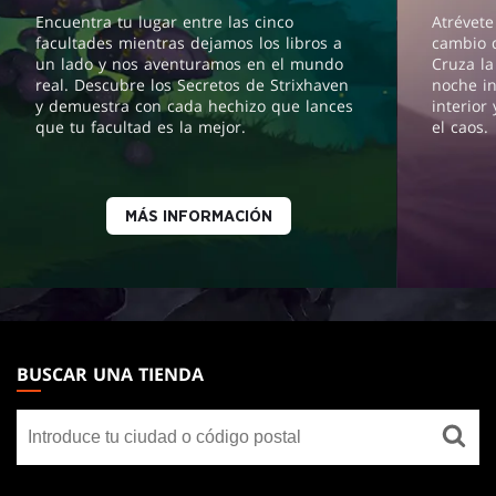
Encuentra tu lugar entre las cinco
Atrévete
facultades mientras dejamos los libros a
cambio 
un lado y nos aventuramos en el mundo
Cruza la
real. Descubre los Secretos de Strixhaven
noche in
y demuestra con cada hechizo que lances
interior
que tu facultad es la mejor.
el caos.
MÁS INFORMACIÓN
MAGIC:
THE
BUSCAR UNA TIENDA
GATHERING
Buscar
FOOTER
una
tienda