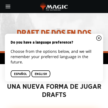
Skip
to
main
content
DRAFT DE DOS EN DOS
Do you have a language preference?
Choose from the options below, and we will
remember your preferred language in the
Centro de formatos
future.
ESPAÑOL
ENGLISH
UNA NUEVA FORMA DE JUGAR
DRAFTS