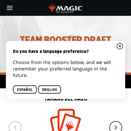
Skip
to
main
content
TEAM BOOSTER DRAFT
FORMAT
Do you have a language preference?
Choose from the options below, and we will
remember your preferred language in the
future.
Centro de formatos
ESPAÑOL
ENGLISH
TAMAÑO DEL MAZO