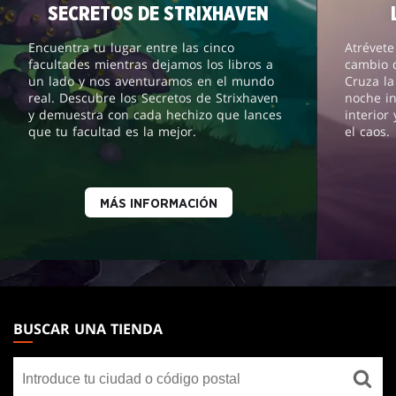
SECRETOS DE STRIXHAVEN
Encuentra tu lugar entre las cinco
Atrévete
facultades mientras dejamos los libros a
cambio 
un lado y nos aventuramos en el mundo
Cruza la
real. Descubre los Secretos de Strixhaven
noche in
y demuestra con cada hechizo que lances
interior
que tu facultad es la mejor.
el caos.
MÁS INFORMACIÓN
MAGIC:
THE
BUSCAR UNA TIENDA
GATHERING
Buscar
FOOTER
una