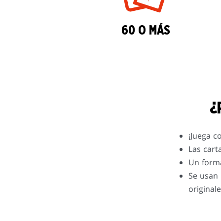
60 O MÁS
¿
¡Juega c
Las cart
Un forma
Se usan 
original