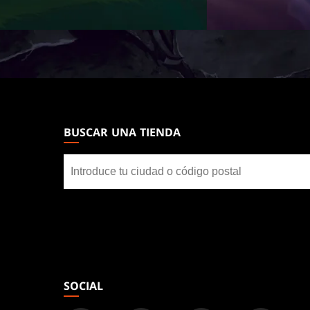
MAGIC:
THE
GATHERING
BUSCAR UNA TIENDA
FOOTER
Buscar
una
tienda
SOCIAL