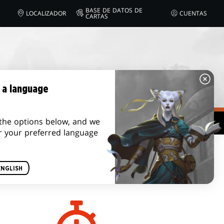
BASE DE DATOS DE
LOCALIZADOR
CUENTAS
CARTAS
 a language
the options below, and we
r your preferred language
DURACIÓN DE UN
ENGLISH
JUEGO