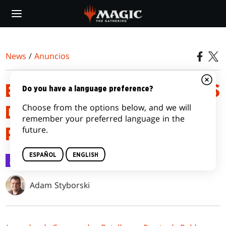
Skip
to
main
content
News
/
Anuncios
ECHA UN VISTAZO A LEYENDAS
Do you have a language preference?
Choose from the options below, and we will
DE COMMANDER: BATALLA
remember your preferred language in the
future.
POR PUERTA DE BALDUR
ESPAÑOL
ENGLISH
Anuncios
25 mar 2022
Adam Styborski