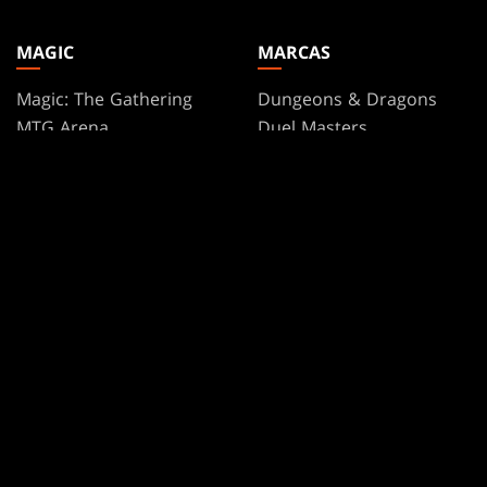
MAGIC
MARCAS
Magic: The Gathering
Dungeons & Dragons
MTG Arena
Duel Masters
Magic.gg
Magic: The Gathering
Localizador De Tiendas Y
Eventos
Base de datos de cartas
Secret Lair
SpellTable