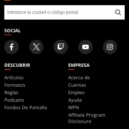
GATHERING
Buscar
FOOTER
una
tienda
SOCIAL
DESCUBRIR
EMPRESA
Artículos
Acerca de
Formatos
Cuentas
Reglas
Empleo
Podcasts
Ayuda
Fondos De Pantalla
WPN
Affiliate Program
Disclosure