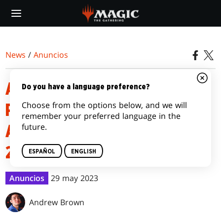
Skip
to
main
content
News
/
Anuncios
ANUNCIO DE CARTAS
Do you have a language preference?
Choose from the options below, and we will
PROHIBIDAS Y RESTRINGIDAS
remember your preferred language in the
future.
A FECHA DEL 29 DE MAYO DE
2023
ESPAÑOL
ENGLISH
Anuncios
29 may 2023
Andrew Brown