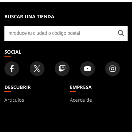
MAGIC:
THE
BUSCAR UNA TIENDA
GATHERING
Buscar
FOOTER
una
tienda
SOCIAL
DESCUBRIR
EMPRESA
Artículos
Acerca de
Formatos
Cuentas
Reglas
Empleo
Podcasts
Ayuda
Fondos De Pantalla
WPN