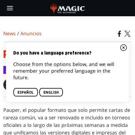
Skip
to
main
content
News
/
Anuncios
PAUPER LLEGA AL PAPEL
Do you have a language preference?
Choose from the options below, and we will
Anuncios
28 jun 2019
remember your preferred language in the
future.
Blake Rasmussen
ESPAÑOL
ENGLISH
Pauper, el popular formato que solo permite cartas de
rareza común, va a ser renovado e incluido en torneos
oficiales a lo largo de las próximas semanas a medida
que unificamos las versiones digitales e impresas del