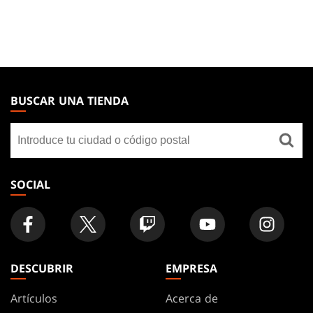
MAGIC:
THE
BUSCAR UNA TIENDA
GATHERING
Buscar
FOOTER
una
tienda
SOCIAL
DESCUBRIR
EMPRESA
Artículos
Acerca de