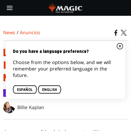
Skip
to
main
content
News
/
Anuncios
LAS CAVERNAS PERDIDAS DE
Do you have a language preference?
Choose from the options below, and we will
IXALAN LLEGA EL 17 DE
remember your preferred language in the
future.
NOVIEMBRE DE 2023
ESPAÑOL
ENGLISH
Anuncios
11 ago 2023
Billie Kaplan