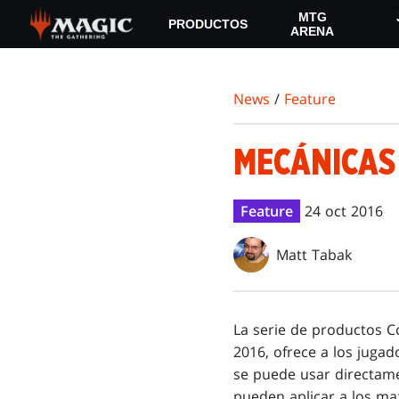
Skip
MTG
PRODUCTOS
to
ARENA
main
content
News
/
Feature
MECÁNICAS
Feature
24 oct 2016
Matt Tabak
La serie de productos
2016, ofrece a los jug
se puede usar directam
pueden aplicar a los m