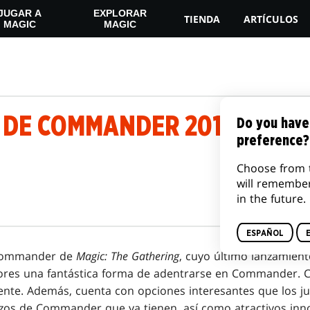
JUGAR A
EXPLORAR
TIENDA
ARTÍCULOS
MAGIC
MAGIC
 DE COMMANDER 2016
Do you have
preference?
Choose from 
will remembe
in the future.
ESPAÑOL
 Commander de
Magic: The Gathering
, cuyo último lanzamien
adores una fantástica forma de adentrarse en Commander. 
ente. Además, cuenta con opciones interesantes que los 
azos de Commander que ya tienen, así como atractivos inn