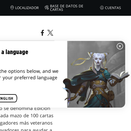
BASE DE DATOS DE
LOCALIZADOR
CUENTAS
CARTAS
 a language
the options below, and we
r your preferred language
ENGLISH
to se denomina Edición
Cada mazo de 100 cartas
jugadores más veteranos
ovadores para ayudar a