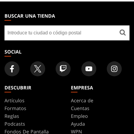
MAGIC:
THE
BUSCAR UNA TIENDA
GATHERING
Buscar
FOOTER
una
tienda
SOCIAL
DESCUBRIR
EMPRESA
Artículos
Acerca de
Formatos
Cuentas
Reglas
Empleo
Podcasts
Ayuda
Fondos De Pantalla
WPN