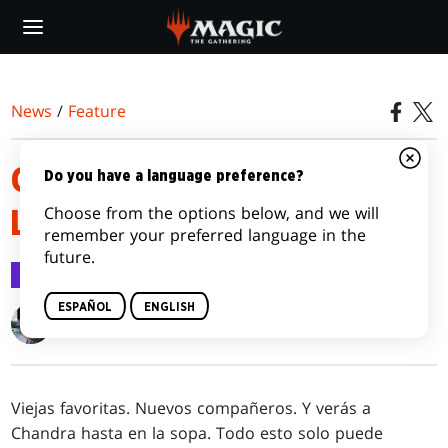
Skip
to
main
content
News
/
Feature
GUÍA DE LA PRESENTACIÓN DE
Do you have a language preference?
Choose from the options below, and we will
LA COLECCIÓN BÁSICA 2020
remember your preferred language in the
future.
Feature
2 jul 2019
ESPAÑOL
ENGLISH
Gavin Verhey
Viejas favoritas. Nuevos compañeros. Y verás a
Chandra hasta en la sopa. Todo esto solo puede