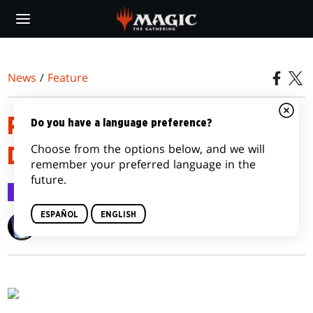
Skip
to
main
content
News
/
Feature
REGLAS PARA CARTAS CON
Do you have a language preference?
Choose from the options below, and we will
DOS CARAS
remember your preferred language in the
future.
Feature
28 ago 2011
ESPAÑOL
ENGLISH
Wizards of the Coast