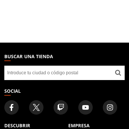
MAGIC:
THE
BUSCAR UNA TIENDA
GATHERING
Buscar
FOOTER
una
tienda
SOCIAL
DESCUBRIR
EMPRESA