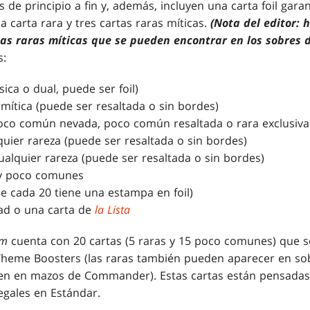
 de principio a fin y, además, incluyen una carta foil gar
a carta rara y tres cartas raras míticas.
(Nota del editor: 
s raras míticas que se pueden encontrar en los sobres d
s:
sica o dual, puede ser foil)
 mítica (puede ser resaltada o sin bordes)
co común nevada, poco común resaltada o rara exclusiva 
lquier rareza (puede ser resaltada o sin bordes)
cualquier rareza (puede ser resaltada o sin bordes)
 y poco comunes
de cada 20 tiene una estampa en foil)
dad o una carta de
la Lista
im
cuenta con 20 cartas (5 raras y 15 poco comunes) que 
Theme Boosters (las raras también pueden aparecer en sob
yen en mazos de Commander). Estas cartas están pensadas 
egales en Estándar.