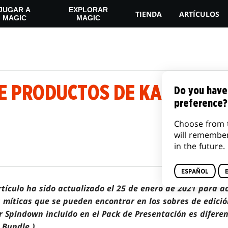
JUGAR A
EXPLORAR
TIENDA
ARTÍCULOS
MAGIC
MAGIC
E PRODUCTOS DE KALDHEIM
Do you have
preference?
Choose from 
will remembe
in the future.
ESPAÑOL
artículo ha sido actualizado el 25 de enero de 2021 para a
 míticas que se pueden encontrar en los sobres de edici
r Spindown incluido en el Pack de Presentación es difere
 Bundle.)