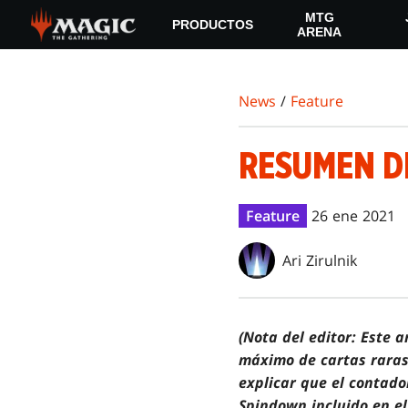
Skip
MTG
PRODUCTOS
to
ARENA
main
content
News
/
Feature
RESUMEN D
Feature
26 ene 2021
Ari Zirulnik
(Nota del editor: Este 
máximo de cartas raras
explicar que el contado
Spindown incluido en el