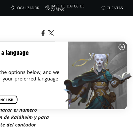
BASE DE DATOS DE
LOCALIZADOR
CUENTAS
CARTAS
 a language
the options below, and we
r your preferred language
ENGLISH
clarar el número
ón de Kaldheim y para
nte del contador