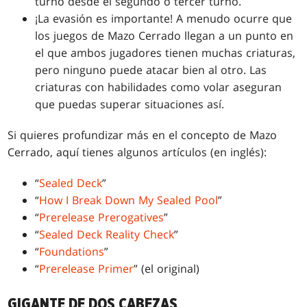
turno desde el segundo o tercer turno.
¡La evasión es importante! A menudo ocurre que
los juegos de Mazo Cerrado llegan a un punto en
el que ambos jugadores tienen muchas criaturas,
pero ninguno puede atacar bien al otro. Las
criaturas con habilidades como volar aseguran
que puedas superar situaciones así.
Si quieres profundizar más en el concepto de Mazo
Cerrado, aquí tienes algunos artículos (en inglés):
“
Sealed Deck
”
“
How I Break Down My Sealed Pool
”
“
Prerelease Prerogatives
”
“
Sealed Deck Reality Check
”
“
Foundations
”
“
Prerelease Primer
” (el original)
GIGANTE DE DOS CABEZAS