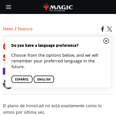
Skip
to
main
content
News
/
Feature
GUÍA DE LA PRESENTACIÓN DE
Do you have a language preference?
Choose from the options below, and we will
SOMBRAS SOBRE INNISTRAD
remember your preferred language in the
future.
Feature
28 mar 2016
ESPAÑOL
ENGLISH
Gavin Verhey
El plano de Innistrad no está
exactamente
como lo
vimos por última vez.