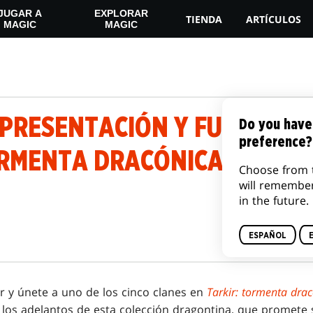
JUGAR A
EXPLORAR
TIENDA
ARTÍCULOS
MAGIC
MAGIC
A PRESENTACIÓN Y FUNDAME
Do you have
preference?
ORMENTA DRACÓNICA
Choose from 
will remembe
in the future.
ESPAÑOL
ir y únete a uno de los cinco clanes en
Tarkir: tormenta dra
los adelantos de esta colección dragontina, que promete s