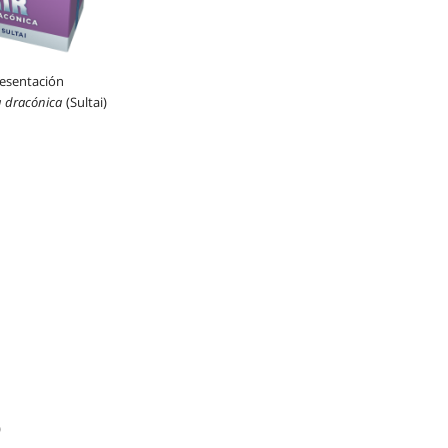
esentación
a dracónica
(Sultai)
)