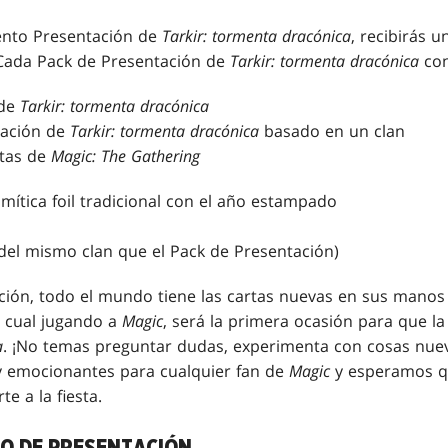
ento Presentación de
Tarkir: tormenta dracónica
, recibirás 
 Cada Pack de Presentación de
Tarkir: tormenta dracónica
con
 de
Tarkir: tormenta dracónica
tación de
Tarkir: tormenta dracónica
basado en un clan
rtas de
Magic: The Gathering
 mítica foil tradicional con el año estampado
o
del mismo clan que el Pack de Presentación)
ción, todo el mundo tiene las cartas nuevas en sus manos 
a cual jugando a
Magic
, será la primera ocasión para que 
a
. ¡No temas preguntar dudas, experimenta con cosas nuev
 emocionantes para cualquier fan de
Magic
y esperamos qu
e a la fiesta.
O DE PRESENTACIÓN