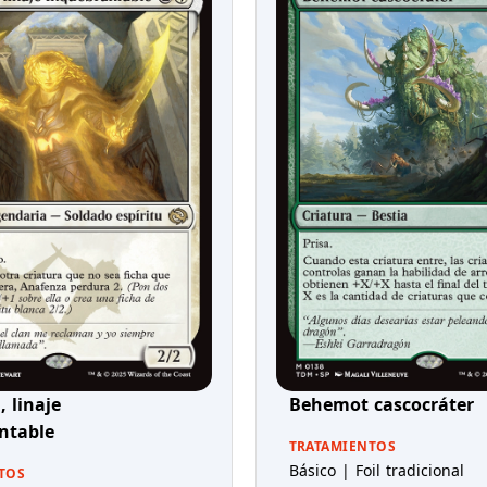
 linaje
Behemot cascocráter
ntable
TRATAMIENTOS
Básico | Foil tradicional
TOS