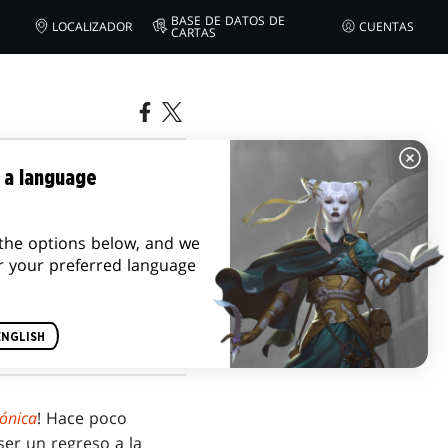
BASE DE DATOS DE
LOCALIZADOR
CUENTAS
CARTAS
NTOS DE
 a language
the options below, and we
r your preferred language
ENGLISH
cónica
! Hace poco
er un regreso a la