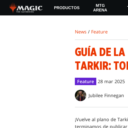
Skip
MTG
PRODUCTOS
to
ARENA
main
content
News
/
Feature
GUÍA DE L
TARKIR: T
Feature
28 mar 2025
Jubilee Finnegan
¡Vuelve al plano de Tark
terminamos de publicar 