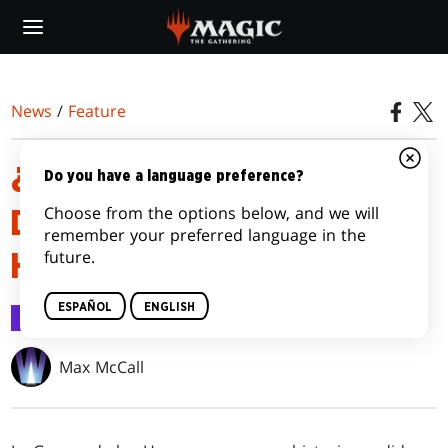
Skip
to
main
content
News
/
Feature
¿QUÉ CONTIENEN LOS SOBRES
Do you have a language preference?
Choose from the options below, and we will
DE LA GUERRA DE LOS
remember your preferred language in the
future.
HERMANOS?
ESPAÑOL
ENGLISH
Feature
27 oct 2022
Max McCall