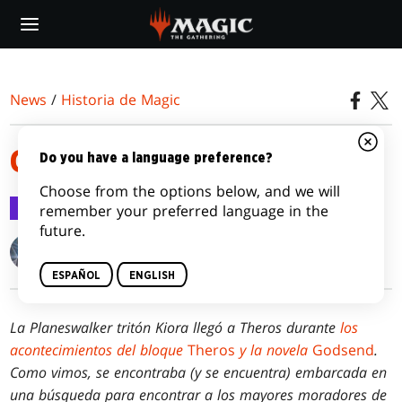
Skip
to
main
content
News
/
Historia de Magic
GOTA POR GOTA
Do you have a language preference?
Choose from the options below, and we will
Historia de Magic
20 may 2015
remember your preferred language in the
future.
Kelly Digges
ESPAÑOL
ENGLISH
La Planeswalker tritón Kiora llegó a Theros durante
los
acontecimientos del bloque
Theros
y la novela
Godsend
.
Como vimos, se encontraba (y se encuentra) embarcada en
una búsqueda para encontrar a los mayores moradores de