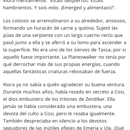
Kiora mentalmente. "Estáis despiertos. Estáis
hambrientos. Y sois
míos
. ¡Emerged y alimentaos!".
Los colosos se arremolinaron a su alrededor, ansiosos,
formando un huracán de carne y quitina. Sujetó las
púas de una serpiente con un largo cuerno recto que
pasó junto a ella y se aferró a su lomo para ascender a
la superficie. No era uno de los siervos de Tassa, por si
aquello fuese importante. La Planeswalker no tenía por
qué derrochar más de sus propias energías, cuando
aquellas fantásticas criaturas rebosaban de fuerza.
Kiora ya no sabía a quién agradecer su buena ventura.
Durante muchos años, había rezado en secreto a Cosi,
el dios embustero de los tritones de Zendikar. Ella
jamás se había considerado una embustera, una
devota del culto a Cosi, pero le rezaba igualmente.
También despreciaba en silencio a los devotos
seguidores de las inútiles efigies de Emeria y Ula. ¡Qué