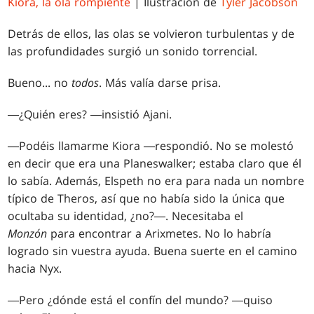
Kiora, la ola rompiente
| Ilustración de
Tyler Jacobson
Detrás de ellos, las olas se volvieron turbulentas y de
las profundidades surgió un sonido torrencial.
Bueno... no
todos
. Más valía darse prisa.
―¿Quién eres? ―insistió Ajani.
―Podéis llamarme Kiora ―respondió. No se molestó
en decir que era una Planeswalker; estaba claro que él
lo sabía. Además, Elspeth no era para nada un nombre
típico de Theros, así que no había sido la única que
ocultaba su identidad, ¿no?―. Necesitaba el
Monzón
para encontrar a Arixmetes. No lo habría
logrado sin vuestra ayuda. Buena suerte en el camino
hacia Nyx.
―Pero ¿dónde está el confín del mundo? ―quiso