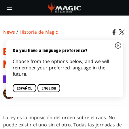
Skip
to
main
content
News
/
Historia de Magic
EPISODIO 5: HASTA QUE LA
Do you have a language preference?
Choose from the options below, and we will
MUERTE NOS SEPARE
remember your preferred language in the
future.
Historia de Magic
25 nov 2021
ESPAÑOL
ENGLISH
K. Arsenault Rivera
La ley es la imposición del orden sobre el caos. No
puede existir el uno sin el otro. Todas las jornadas de