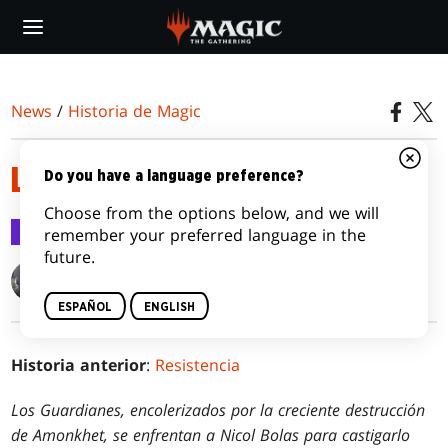
Skip
to
main
content
News
/
Historia de Magic
LA HORA DE LA DEVASTACIÓN
Do you have a language preference?
Choose from the options below, and we will
Historia de Magic
26 jul 2017
remember your preferred language in the
future.
Ken Troop
ESPAÑOL
ENGLISH
Historia anterior
:
Resistencia
Los Guardianes, encolerizados por la creciente destrucción
de Amonkhet, se enfrentan a Nicol Bolas para castigarlo