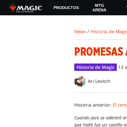
Skip
MTG
PRODUCTOS
to
ARENA
main
content
News
/
Historia de Magi
PROMESAS 
Historia de Magic
13 
Ari Levitch
Historia anterior:
El tem
Cuando Jace se adentró en
que halló fue un castillo