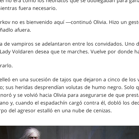
él no era como los neonatos que se doblegaban para gana
mientras fuera necesario.
kov no es bienvenido aquí ―continuó Olivia. Hizo un gesto
ñadlo afuera.
na de vampiros se adelantaron entre los convidados. Uno 
 Lady Voldaren desea que te marches. Vuelve por donde ha
rarlo.
elleó en una sucesión de tajos que dejaron a cinco de los 
lo; sus heridas desprendían volutas de humo negro. Solo q
ignoró y se volvió hacia Olivia para asegurarse de que prest
no y, cuando el espadachín cargó contra él, dobló los d
rpo del agresor estalló en una nube de cenizas.