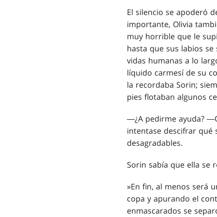
El silencio se apoderó d
importante, Olivia tambi
muy horrible que le sup
hasta que sus labios se 
vidas humanas a lo largo
líquido carmesí de su c
la recordaba Sorin; siem
pies flotaban algunos c
―¿A pedirme ayuda? ―Oli
intentase descifrar qué 
desagradables.
Sorin sabía que ella se 
»En fin, al menos será u
copa y apurando el conte
enmascarados se separó