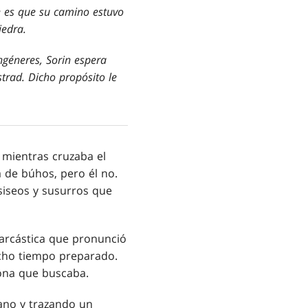
be es que su camino estuvo
iedra.
ngéneres, Sorin espera
trad. Dicho propósito le
 mientras cruzaba el
 de búhos, pero él no.
siseos y susurros que
arcástica que pronunció
ucho tiempo preparado.
sona que buscaba.
ano y trazando un