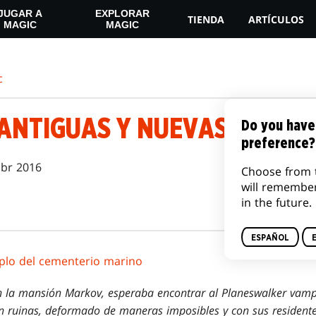
JUGAR A
EXPLORAR
TIENDA
ARTÍCULOS
MAGIC
MAGIC
c
ANTIGUAS Y NUEVAS
Do you have
preference?
abr 2016
Choose from 
will remembe
in the future.
ESPAÑOL
plo del cementerio marino
 la mansión Markov, esperaba encontrar al Planeswalker vampi
 en ruinas, deformado de maneras imposibles y con sus residente