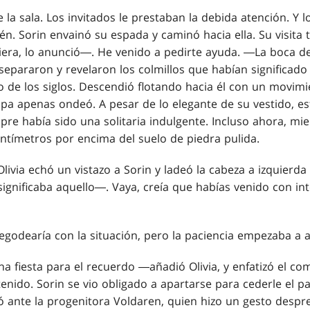
e la sala. Los invitados le prestaban la debida atención. Y 
én. Sorin envainó su espada y caminó hacia ella. Su visita 
iera, lo anunció―. He venido a pedirte ayuda. ―La boca de
separaron y revelaron los colmillos que habían significado
 de los siglos. Descendió flotando hacia él con un movimie
opa apenas ondeó. A pesar de lo elegante de su vestido, es
pre había sido una solitaria indulgente. Incluso ahora, mi
entímetros por encima del suelo de piedra pulida.
via echó un vistazo a Sorin y ladeó la cabeza a izquierda
significaba aquello―. Vaya, creía que habías venido con in
regodearía con la situación, pero la paciencia empezaba a a
na fiesta para el recuerdo ―añadió Olivia, y enfatizó el co
nido. Sorin se vio obligado a apartarse para cederle el pa
 ante la progenitora Voldaren, quien hizo un gesto despr