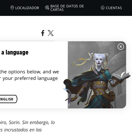
BASE DE DATOS DE
LOCALIZADOR
CUENTAS
CARTAS
 a language
the options below, and we
r your preferred language
ENGLISH
ro, Sorin. Sin embargo, lo
s incrustados en las