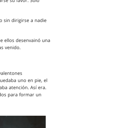
rse su favor. Solo
 sin dirigirse a nadie
de ellos desenvainó una
s venido.
valentones
uedaba uno en pie, el
aba atención. Así era.
edos para formar un