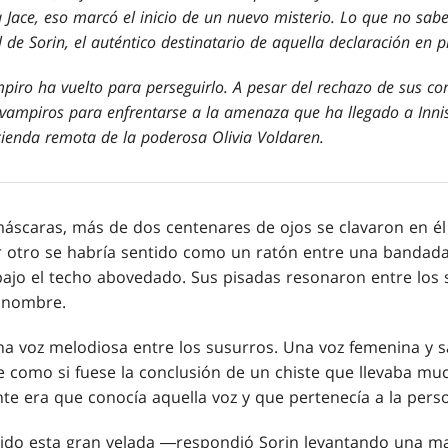
a Jace, eso marcó el inicio de un nuevo misterio. Lo que no sa
 de Sorin, el auténtico destinatario de aquella declaración en p
piro ha vuelto para perseguirlo. A pesar del rechazo de sus co
 vampiros para enfrentarse a la amenaza que ha llegado a Innis
ienda remota de la poderosa Olivia Voldaren.
máscaras, más de dos centenares de ojos se clavaron en él
er otro se habría sentido como un ratón entre una bandada
ajo el techo abovedado. Sus pisadas resonaron entre los 
 nombre.
a voz melodiosa entre los susurros. Una voz femenina y s
e como si fuese la conclusión de un chiste que llevaba m
te era que conocía aquella voz y que pertenecía a la per
do esta gran velada ―respondió Sorin levantando una m