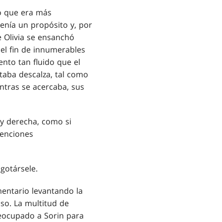
lo que era más
tenía un propósito y, por
 Olivia se ensanchó
 el fin de innumerables
nto tan fluido que el
taba descalza, tal como
entras se acercaba, sus
 y derecha, como si
tenciones
gotársele.
mentario levantando la
so. La multitud de
eocupado a Sorin para