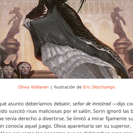
Olivia Voldaren
| Ilustración de
Eric Deschamps
ué asunto deberíamos debatir,
señor de Innistrad
―dijo con
do suscitó risas maliciosas por el salón. Sorin ignoró las bu
que tenía derecho a divertirse. Se limitó a mirar fijamente su
orin conocía aquel juego. Olivia aparentaría ser su superior