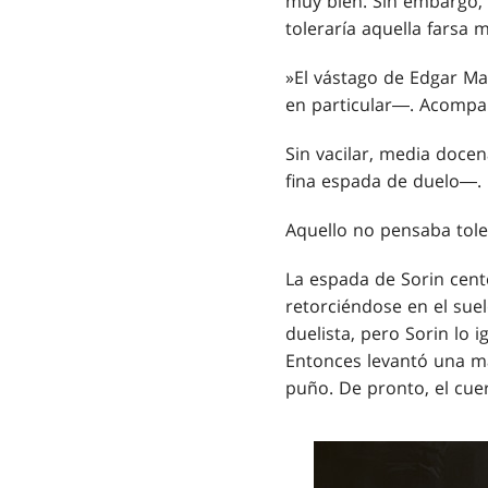
muy bien. Sin embargo, 
toleraría aquella farsa 
»El vástago de Edgar Mar
en particular―. Acompa
Sin vacilar, media doce
fina espada de duelo―.
Aquello no pensaba tole
La espada de Sorin cent
retorciéndose en el sue
duelista, pero Sorin lo 
Entonces levantó una ma
puño. De pronto, el cue