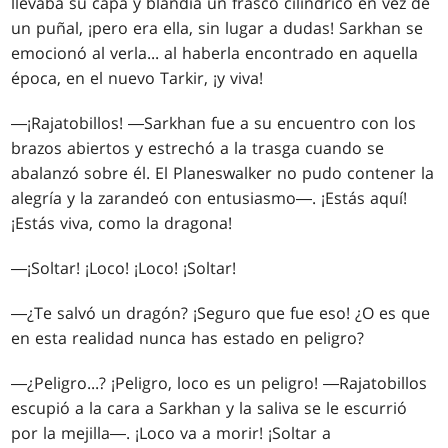
llevaba su capa y blandía un frasco cilíndrico en vez de
un puñal, ¡pero era ella, sin lugar a dudas! Sarkhan se
emocionó al verla... al haberla encontrado en aquella
época, en el nuevo Tarkir, ¡y viva!
―¡Rajatobillos! ―Sarkhan fue a su encuentro con los
brazos abiertos y estrechó a la trasga cuando se
abalanzó sobre él. El Planeswalker no pudo contener la
alegría y la zarandeó con entusiasmo―. ¡Estás aquí!
¡Estás viva, como la dragona!
―¡Soltar! ¡Loco! ¡Loco! ¡Soltar!
―¿Te salvó un dragón? ¡Seguro que fue eso! ¿O es que
en esta realidad nunca has estado en peligro?
―¿Peligro...? ¡Peligro, loco es un peligro! ―Rajatobillos
escupió a la cara a Sarkhan y la saliva se le escurrió
por la mejilla―. ¡Loco va a morir! ¡Soltar a