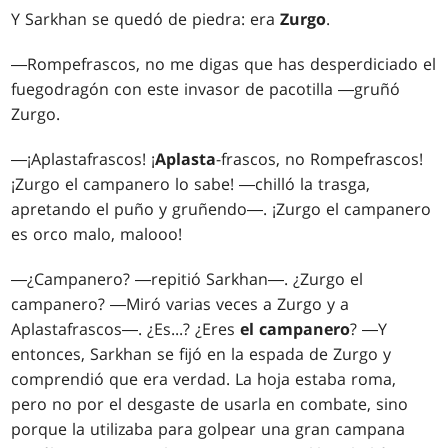
Y Sarkhan se quedó de piedra: era
Zurgo
.
―Rompefrascos, no me digas que has desperdiciado el
fuegodragón con este invasor de pacotilla ―gruñó
Zurgo.
―¡Aplastafrascos! ¡
Aplasta
-frascos, no Rompefrascos!
¡Zurgo el campanero lo sabe! ―chilló la trasga,
apretando el puño y gruñendo―. ¡Zurgo el campanero
es orco malo, malooo!
―¿Campanero? ―repitió Sarkhan―. ¿Zurgo el
campanero? ―Miró varias veces a Zurgo y a
Aplastafrascos―. ¿Es...? ¿Eres
el campanero
? ―Y
entonces, Sarkhan se fijó en la espada de Zurgo y
comprendió que era verdad. La hoja estaba roma,
pero no por el desgaste de usarla en combate, sino
porque la utilizaba para golpear una gran campana