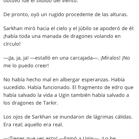
obtuvo fue el silbido del viento.
De pronto, oyó un rugido procedente de las alturas.
Sarkhan miró hacia el cielo y el júbilo se apoderó de él:
¡había toda una manada de dragones volando en
círculo!
―¡Ja, ja, ja! ―estalló en una carcajada―. ¡Míralos! ¡No
me lo puedo creer!
No había hecho mal en albergar esperanzas. Había
sucedido. Había funcionado. El fragmento de edro que
había salvado la vida a Ugin también había salvado a
los dragones de Tarkir.
Los ojos de Sarkhan se inundaron de lágrimas cálidas.
Era real; aquello era real.
―¡Tienes que ver esto! ―llamó a Ugin―. ¡Lo he