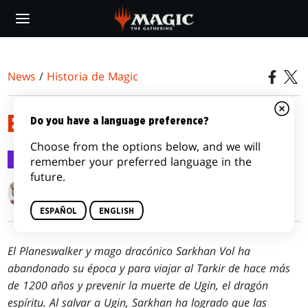
Skip
to
main
content
News
/
Historia de Magic
EL TARKIR DE LOS DRAGONES
Do you have a language preference?
Choose from the options below, and we will
Historia de Magic
26 feb 2015
remember your preferred language in the
future.
Kimberly J. Kreines
ESPAÑOL
ENGLISH
El Planeswalker y mago dracónico Sarkhan Vol ha
abandonado su época y para viajar al Tarkir de hace más
de 1200 años y prevenir la muerte de Ugin, el dragón
espíritu. Al salvar a Ugin, Sarkhan ha logrado que las