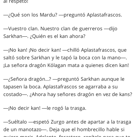
al respeto!
―¿Qué son los Mardu? ―preguntó Aplastafrascos.
―Vuestro clan. Nuestro clan de guerreros ―dijo
Sarkhan―. ¿Quién es el kan ahora?
―¡No kan! ¡No decir kan! ―chilló Aplastafrascos, que
saltó sobre Sarkhan y le tapó la boca con la mano―.
¡La señora dragón Kólagan mata a quienes dicen kan!
―¿Señora dragón...? ―preguntó Sarkhan aunque le
tapasen la boca. Aplastafrascos se agarraba a su
costado―. ¿Ahora hay señores dragón en vez de kans?
―¡No decir kan! ―le rogó la trasga.
―Suéltalo ―espetó Zurgo antes de apartar a la trasga
de un manotazo―. Deja que el hombrecillo hable si
quiere morir. Adelante, forastero, repítelo para que te