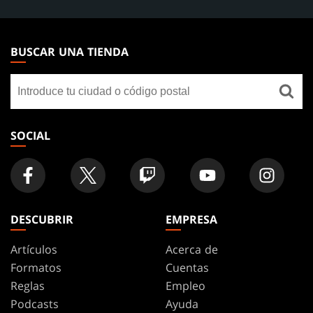
MAGIC:
THE
BUSCAR UNA TIENDA
GATHERING
Buscar
FOOTER
una
tienda
SOCIAL
DESCUBRIR
EMPRESA
Artículos
Acerca de
Formatos
Cuentas
Reglas
Empleo
Podcasts
Ayuda