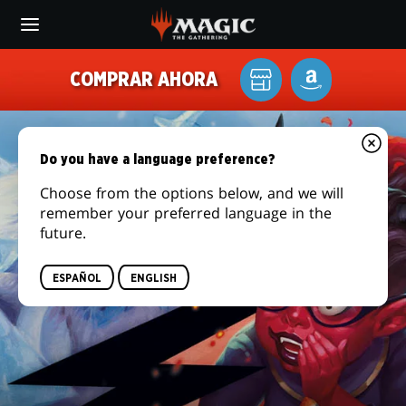
Skip
to
main
JUMPSTART
content
COMPRAR AHORA
Tu
AMAZON
2022
tienda
local
Do you have a language preference?
Choose from the options below, and we will
remember your preferred language in the
future.
ESPAÑOL
ENGLISH