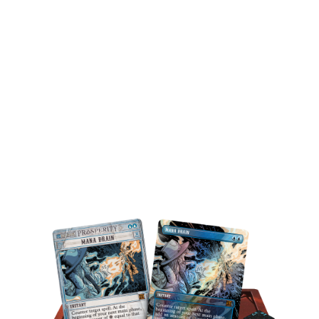
ÚLTIMAS NOTICIAS
¡Estos delitos podrían cambiarlo todo! Hazte con
las cartas de la hoja adicional de Últimas noticias,
que resplandecen con versiones foil con textura
en los sobres de coleccionista.