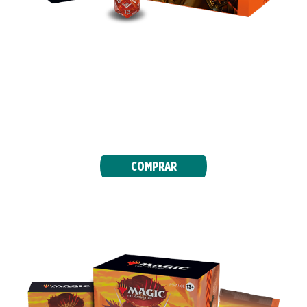
Crea mazos del mundo fronterizo de Cruce de
Truenos con 9 sobres de juego, 30 cartas de
tierra (con 10 tierras con paisaje de wéstern
con arte completo) y accesorios exclusivos.
COMPRAR
PACKS DE PRESENTACIÓN