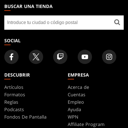
THE
BUSCAR UNA TIENDA
GATHERING
Buscar
FOOTER
una
tienda
SOCIAL
DESCUBRIR
EMPRESA
Artículos
Acerca de
Formatos
Cuentas
Reglas
Empleo
Podcasts
Ayuda
Fondos De Pantalla
WPN
Affiliate Program