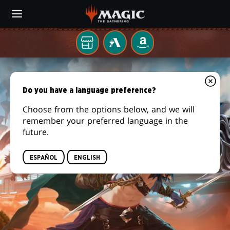
Skip
to
main
content
Tu
MTG
AMAZON
tienda
ARENA
FORAJIDOS
local
DE
Do you have a language preference?
CRUCE
Choose from the options below, and we will
remember your preferred language in the
DE
future.
TRUENOS
ESPAÑOL
ENGLISH