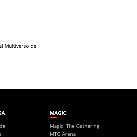
el Multiverso de
SA
MAGIC
de
Magic: The Gathering
s
MTG Arena