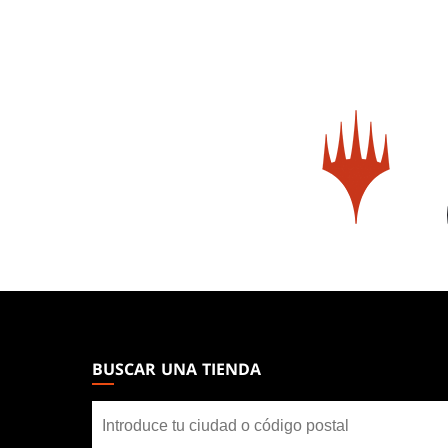
MAGIC:
THE
GATHERING
BUSCAR UNA TIENDA
FOOTER
Buscar
una