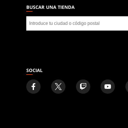
GATHERING
BUSCAR UNA TIENDA
FOOTER
Buscar
una
tienda
SOCIAL