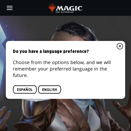
Skip
to
main
content
Do you have a language preference?
Choose from the options below, and we will
remember your preferred language in the
future.
ESPAÑOL
ENGLISH