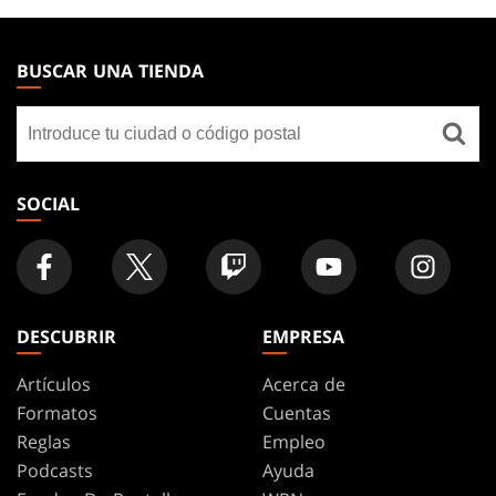
MAGIC:
THE
BUSCAR UNA TIENDA
GATHERING
Buscar
FOOTER
una
tienda
SOCIAL
DESCUBRIR
EMPRESA
Artículos
Acerca de
Formatos
Cuentas
Reglas
Empleo
Podcasts
Ayuda