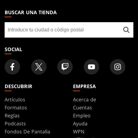
MAGIC:
THE
BUSCAR UNA TIENDA
GATHERING
Buscar
FOOTER
una
tienda
SOCIAL
DESCUBRIR
EMPRESA
Artículos
Acerca de
Formatos
Cuentas
Reglas
Empleo
Podcasts
Ayuda
Fondos De Pantalla
WPN