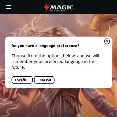
Skip
to
main
content
Do you have a language preference?
Choose from the options below, and we will
remember your preferred language in the
future.
ESPAÑOL
ENGLISH