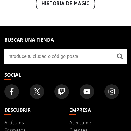
HISTORIA DE MAGIC
MAGIC:
THE
BUSCAR UNA TIENDA
GATHERING
Buscar
FOOTER
una
tienda
SOCIAL
DESCUBRIR
EMPRESA
Artículos
Acerca de
Formatos
Cuentas