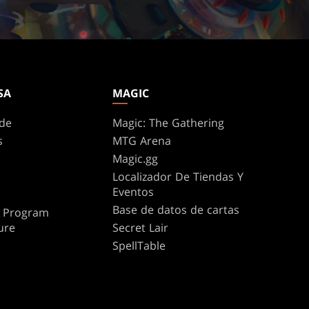
SA
MAGIC
de
Magic: The Gathering
s
MTG Arena
Magic.gg
Localizador De Tiendas Y
Eventos
Base de datos de cartas
te Program
ure
Secret Lair
SpellTable