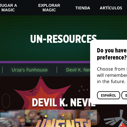
JUGAR A
EXPLORAR
TIENDA
ARTÍCULOS
MAGIC
MAGIC
UN-RESOURCES
Do you have
preference?
Choose from 
Urza's Funhouse
Devil K. Nevil
Urza,
will remembe
in the future.
ESPAÑOL
DEVIL K. NEVIL