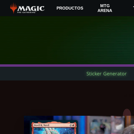
Skip
MTG
PRODUCTOS
to
ARENA
main
content
Sticker Generator