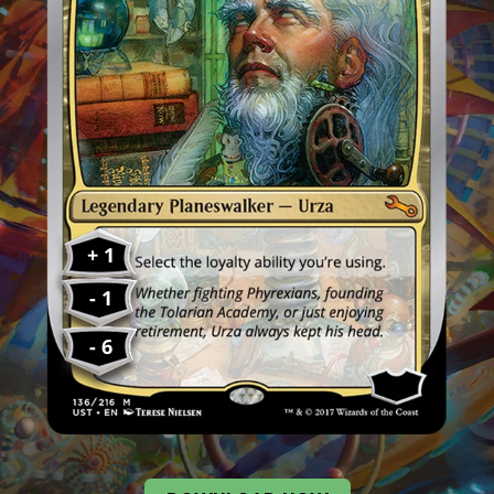
+ 1
- 1
- 6