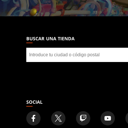
MAGIC:
THE
GATHERING
BUSCAR UNA TIENDA
FOOTER
Buscar
una
tienda
SOCIAL