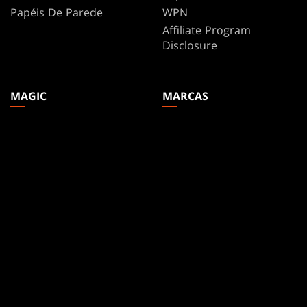
Papéis De Parede
WPN
Affiliate Program
Disclosure
MAGIC
MARCAS
Magic: The Gathering
Dungeons & Dragons
MTG Arena
Duel Masters
Magic.gg
Magic: The Gathering
Localizador de lojas e
eventos
Base de Dados de Cards
Secret Lair
SpellTable