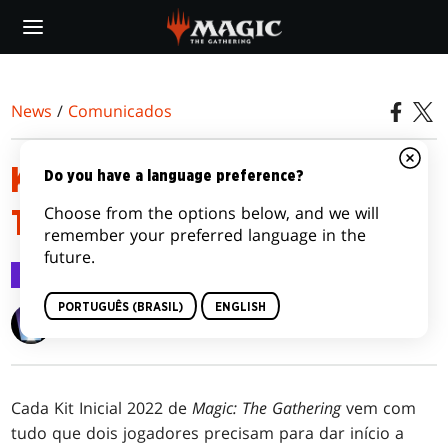
Skip
to
main
content
News
/
Comunicados
KIT INICIAL 2022 DE MAGIC:
Do you have a language preference?
Choose from the options below, and we will
THE GATHERING
remember your preferred language in the
future.
Comunicados
2 jun 2022
PORTUGUÊS (BRASIL)
ENGLISH
Wizards of the Coast
Cada Kit Inicial 2022 de
Magic: The Gathering
vem com
tudo que dois jogadores precisam para dar início a