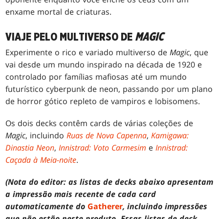
enxame mortal de criaturas.
VIAJE PELO MULTIVERSO DE
MAGIC
Experimente o rico e variado multiverso de
Magic
, que
vai desde um mundo inspirado na década de 1920 e
controlado por famílias mafiosas até um mundo
futurístico cyberpunk de neon, passando por um plano
de horror gótico repleto de vampiros e lobisomens.
Os dois decks contêm cards de várias coleções de
Magic
, incluindo
Ruas de Nova Capenna
,
Kamigawa:
Dinastia Neon
,
Innistrad: Voto Carmesim
e
Innistrad:
Caçada à Meia-noite
.
(Nota do editor: as listas de decks abaixo apresentam
a impressão mais recente de cada card
automaticamente do
Gatherer
, incluindo impressões
que não estão neste produto. Essas listas de deck