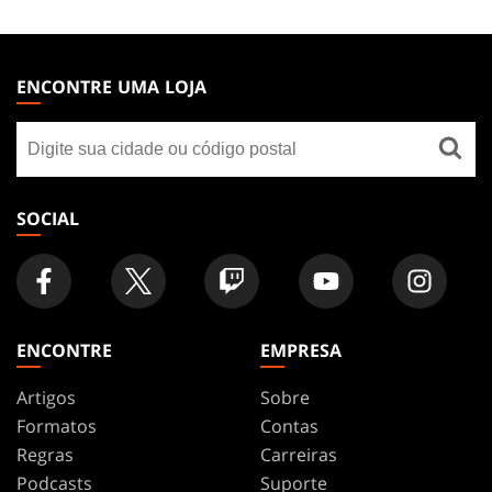
MAGIC:
THE
ENCONTRE UMA LOJA
GATHERING
Encontre
FOOTER
uma
loja
SOCIAL
ENCONTRE
EMPRESA
Artigos
Sobre
Formatos
Contas
Regras
Carreiras
Podcasts
Suporte