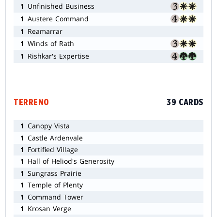
1
Unfinished Business
1
Austere Command
1
Reamarrar
1
Winds of Rath
1
Rishkar's Expertise
TERRENO
39 CARDS
1
Canopy Vista
1
Castle Ardenvale
1
Fortified Village
1
Hall of Heliod's Generosity
1
Sungrass Prairie
1
Temple of Plenty
1
Command Tower
1
Krosan Verge