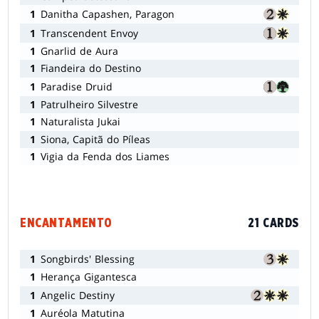
1
Danitha Capashen, Paragon
1
Transcendent Envoy
1
Gnarlid de Aura
1
Fiandeira do Destino
1
Paradise Druid
1
Patrulheiro Silvestre
1
Naturalista Jukai
1
Siona, Capitã do Píleas
1
Vigia da Fenda dos Liames
ENCANTAMENTO
21 CARDS
1
Songbirds' Blessing
1
Herança Gigantesca
1
Angelic Destiny
1
Auréola Matutina