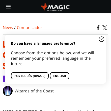
Skip
to
main
content
News
/
Comunicados
LISTAS DOS DECKS DE
Do you have a language preference?
Choose from the options below, and we will
COMMANDER DE TERRAS
remember your preferred language in the
future.
SELVAGENS DE ELDRAINE
PORTUGUÊS (BRASIL)
ENGLISH
Comunicados
23 ago 2023
Wizards of the Coast