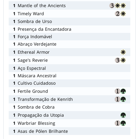
1
Mantle of the Ancients
1
Timely Ward
1
Sombra de Urso
1
Presença da Encantadora
1
Força Indomável
1
Abraço Verdejante
1
Ethereal Armor
1
Sage's Reverie
1
Aço Espectral
1
Máscara Ancestral
1
Cultivo Cuidadoso
1
Fertile Ground
1
Transformação de Kenrith
1
Sombra de Cobra
1
Propagação da Utopia
1
Warbriar Blessing
1
Asas de Pólen Brilhante