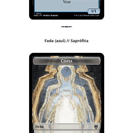
Fada (azul) // Saprófita