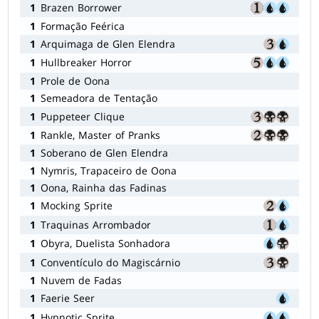
1
Brazen Borrower
1
Formação Feérica
1
Arquimaga de Glen Elendra
1
Hullbreaker Horror
1
Prole de Oona
1
Semeadora de Tentação
1
Puppeteer Clique
1
Rankle, Master of Pranks
1
Soberano de Glen Elendra
1
Nymris, Trapaceiro de Oona
1
Oona, Rainha das Fadinas
1
Mocking Sprite
1
Traquinas Arrombador
1
Obyra, Duelista Sonhadora
1
Conventículo do Magiscárnio
1
Nuvem de Fadas
1
Faerie Seer
1
Hypnotic Sprite