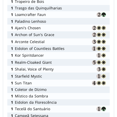
1
Tropeiro de Bois
1
Trasgo das Quinquilharias
1
Loamcrafter Faun
1
Paladino Lenhoso
1
Ajani's Chosen
1
Archon of Sun's Grace
1
Arconte Celestial
1
Eidolon of Countless Battles
1
Kor Spiritdancer
1
Realm-Cloaked Giant
1
Shalai, Voice of Plenty
1
Starfield Mystic
1
Sun Titan
1
Coletor de Dízimo
1
Místico da Sombra
1
Eidolon da Florescência
1
Tecelã do Santuário
1
Campeã Setessana