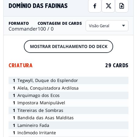
DOMÍNIO DAS FADINAS
FORMATO
CONTAGEM DE CARDS
Visão Geral
Commander
100 / 0
MOSTRAR DETALHAMENTO DO DECK
CRIATURA
29 CARDS
1
Tegwyll, Duque do Esplendor
1
Alela, Conquistadora Ardilosa
1
Arquimago dos Ecos
1
Impostora Manipulável
1
Titereiras de Sombras
1
Bandida das Asas Malditas
1
Lamineiro Fada
1
Incômodo Irritante