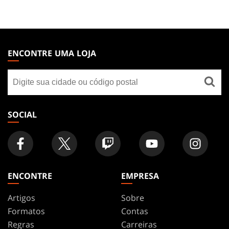
MAGIC:
THE
ENCONTRE UMA LOJA
GATHERING
Encontre
FOOTER
uma
loja
SOCIAL
ENCONTRE
EMPRESA
Artigos
Sobre
Formatos
Contas
Regras
Carreiras