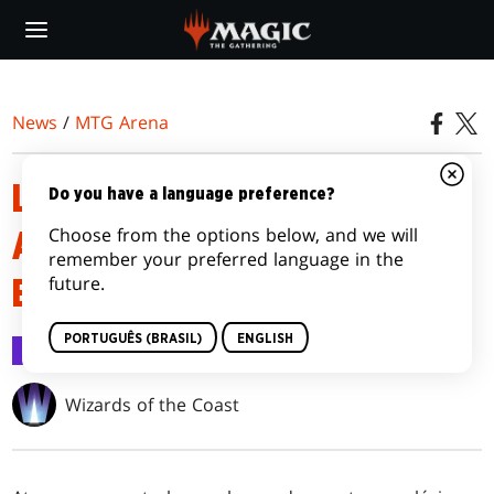
Skip
to
main
content
News
/
MTG Arena
LIVROS DE MÁGICAS DE
Do you have a language preference?
Choose from the options below, and we will
ALQUIMIA: LIMIAR DAS
remember your preferred language in the
future.
ETERNIDADES
PORTUGUÊS (BRASIL)
ENGLISH
MTG Arena
18 ago 2025
Wizards of the Coast