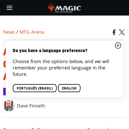
Skip
to
main
content
News
/
MTG Arena
APRESENTANDO ATEMPORAL,
Do you have a language preference?
Choose from the options below, and we will
O NOVO FORMATO DE MTG
remember your preferred language in the
future.
ARENA
PORTUGUÊS (BRASIL)
ENGLISH
MTG Arena
4 dez 2023
Dave Finseth