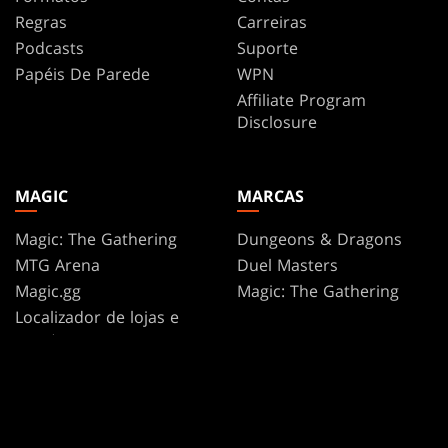
Regras
Carreiras
Podcasts
Suporte
Papéis De Parede
WPN
Affiliate Program
Disclosure
MAGIC
MARCAS
Magic: The Gathering
Dungeons & Dragons
MTG Arena
Duel Masters
Magic.gg
Magic: The Gathering
Localizador de lojas e
eventos
Base de Dados de Cards
Secret Lair
SpellTable