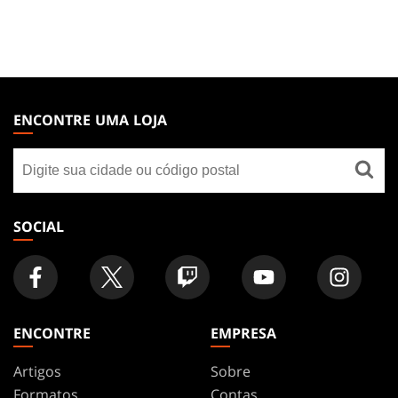
MAGIC:
THE
ENCONTRE UMA LOJA
GATHERING
Encontre
FOOTER
uma
loja
SOCIAL
ENCONTRE
EMPRESA
Artigos
Sobre
Formatos
Contas