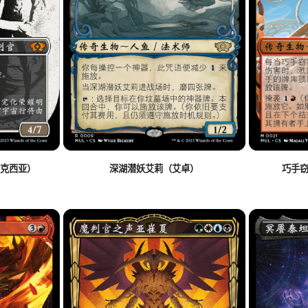
克西亚）
深湖潜妖艾莉（艾卓）
巧手