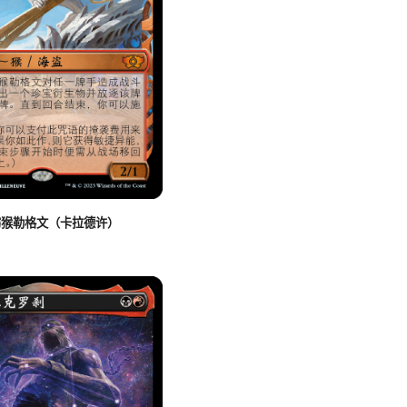
窃猴勒格文（卡拉德许）