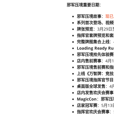
邪军压境
重要日期
：
邪军压境
故事
：
现已
系列首次登场、视频
牌张预览
：3月29日
指挥官套牌预览和套
完整牌图集合上线
：
Loading Read
邪军压境
抢先体验赛
店内售前赛事
：4月1
邪军压境售前赛和指
上线《万智牌：竞技
邪军压境指挥官节目（G
桌面版全球发售
：4
店内发售欢庆会赛事
MagicCon
：
邪军压
店家冠军赛
：5月13
指挥官欢庆会赛事
：