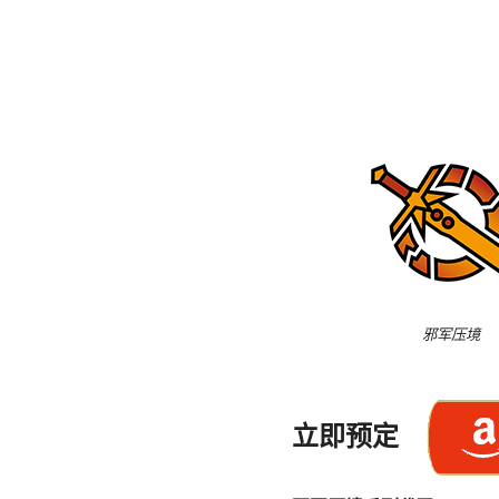
邪军压境
立即预定