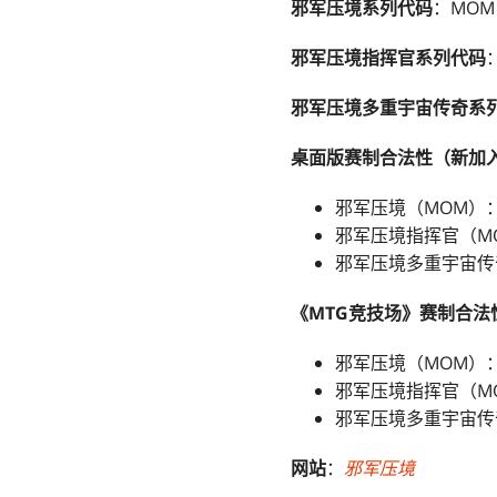
邪军压境
系列代码
：MOM
邪军压境
指挥官系列代码
邪军压境
多重宇宙传奇系
桌面版赛制合法性（新加
邪军压境（MOM）
邪军压境指挥官（M
邪军压境多重宇宙传
《MTG竞技场》
赛制合法
邪军压境（MOM）
邪军压境指挥官（M
邪军压境多重宇宙传
网站
：
邪军压境