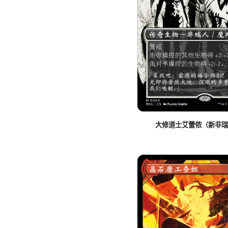
大修道士艾蕾侬（新非瑞