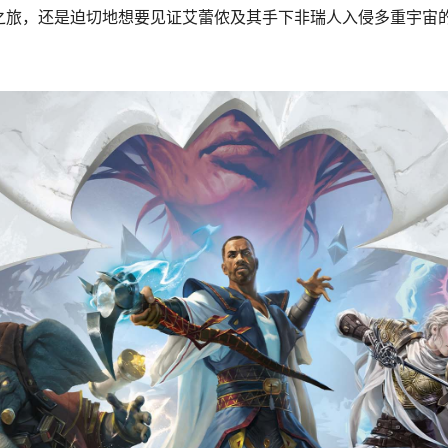
之旅，还是迫切地想要见证艾蕾侬及其手下非瑞人入侵多重宇宙