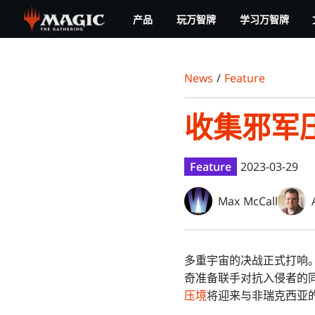
Skip
产品
玩万智牌
学习万智牌
to
main
content
News
/
Feature
收集邪军
Feature
2023-03-29
Max McCall
多重宇宙的决战正式打响
奇准备联手对抗入侵者的
压境
将迎来与非瑞克西亚