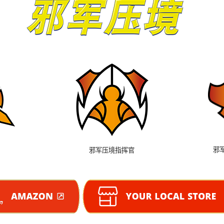
邪
邪军压境指挥官