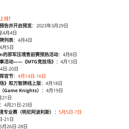
上线
！
预告并开启预览
：2023年3月29日
至4月4日
牌列表
：4月4日
4月5日
y Run的邪军压境售前赛预热活动
：4月8日
事活动——《MTG竞技场》
：4月13日
4日-20日
挥官节
：
4月14日-16日
场》
和万智牌线上版
：4月18日
ame Knights）
：4月19日
月21日
：4月21日-23日
境专业赛（明尼阿波利斯）
：
5月5日-7日
日-21日
5月26日-28日