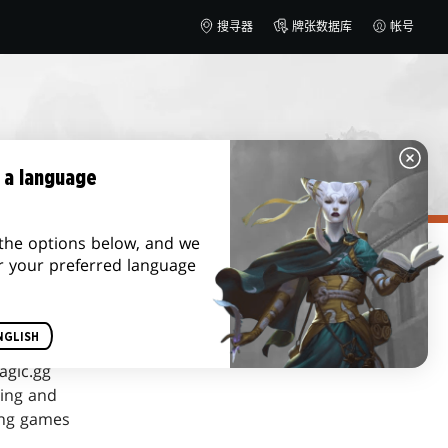
搜寻器
牌张数据库
帐号
 a language
the options below, and we
r your preferred language
NGLISH
agic.gg
ting and
ging games