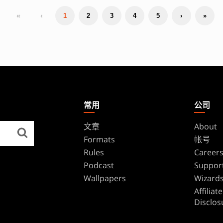
«
‹
1
2
3
4
5
›
»
常用
公司
文章
About
Formats
帐号
Rules
Career
Podcast
Suppor
Wallpapers
Wizards
Affilia
Disclos