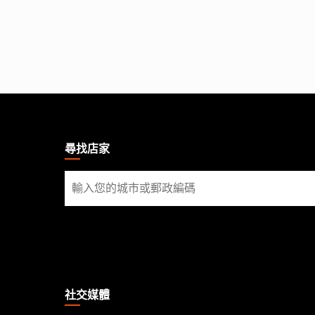
MAGIC:
THE
GATHERING
尋找店家
FOOTER
尋
找
店
家
社交媒體