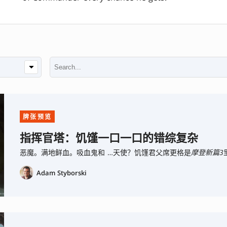
牌张预览
指挥官塔：饥馑一口一口的错综复杂
恶魔。满地鲜血。吸血鬼和 …天使？饥馑君父席更格是
摩登新篇3
Adam Styborski