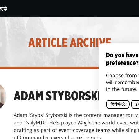
文章
ARTICLE ARCHIVE
Do you have
preference?
Choose from 
will remembe
in the future.
ADAM STYBORSKI
简体中文
E
Adam 'Stybs' Styborski is the content manager for M
and DailyMTG. He's played
Magic
the world over, wri
drafting as part of event coverage teams while slin
of Commander every chance he gets.