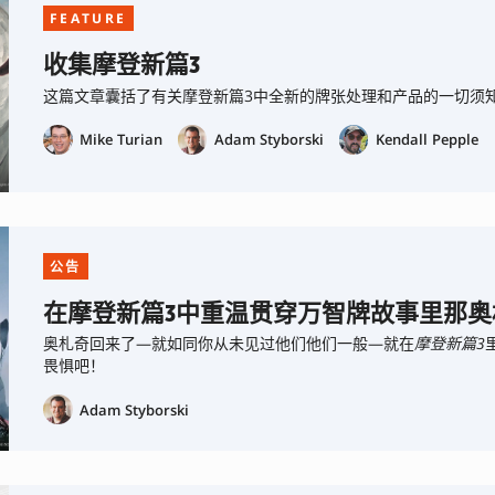
FEATURE
收集摩登新篇3
这篇文章囊括了有关摩登新篇3中全新的牌张处理和产品的一切须知，
Mike Turian
Adam Styborski
Kendall Pepple
公告
在摩登新篇3中重温贯穿万智牌故事里那奥
奥札奇回来了—就如同你从未见过他们他们一般—就在
摩登新篇3
畏惧吧！
Adam Styborski