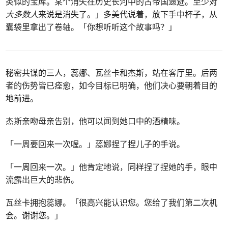
类似的宝库。某个消失在历史长河中的古帝国遗迹。至少对
大多数人
来说是消失了。」多美代说着，放下手中杯子，从
囊袋里拿出了卷轴。「你想听听这个故事吗？」
秘密共谋的三人，蕊娜、瓦丝卡和杰斯，站在客厅里。后两
者的伤势皆已痊愈，如今目标已明确，他们决心要朝着目的
地前进。
杰斯亲吻母亲告别，他可以闻到她口中的酒精味。
「一周要回来一次喔。」蕊娜捏了捏儿子的手说。
「一周回来一次。」他肯定地说，同样捏了捏她的手，眼中
流露出巨大的悲伤。
瓦丝卡拥抱蕊娜。「很高兴能认识您。您给了我们第二次机
会。谢谢您。」