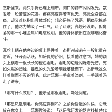
杰斯醒来，两只手臂已缠上绷带，胸口的药布闪闪发光，散
发着一股苦涩的花香。疼痛感变得若有似无，感觉全身都在
痛，却又难以指出具体部位；想必是施了咒语，把痛觉掩盖
住了。他吃力地吸了一口气，眨了眨眼；高烧还没退，但角
落的那一小堆金属和电缆说明，他的身体依旧在跟非瑞化奋
斗。
瓦丝卡躺在他旁边的桌上熟睡着。杰斯
感应到
有一股能量在
附近，狂躁而活跃，如盛夏的骄阳。接着他注意到，她的额
头上横着一根长长的橙色羽毛。羽毛的边缘闪烁着光芒，宛
如久燃的蜡烛，摇曳的火光沿着羽缘蔓延而下。杰斯就这么
盯着燃而不灭的羽毛，此时蕊娜一手拿着滴剂，一手端着汤
走了进来。
「那有什么效用？」他示意那根羽毛，嘶哑问道。
「那是凤凰羽毛。你感应得到吗？之前你昏迷的时候，它就
放在你身上。」蕊娜微笑道：「这是我研发的器官移植替代