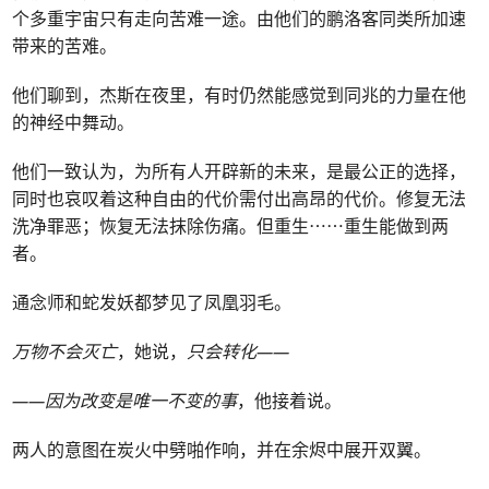
个多重宇宙只有走向苦难一途。由他们的鹏洛客同类所加速
带来的苦难。
他们聊到，杰斯在夜里，有时仍然能感觉到同兆的力量在他
的神经中舞动。
他们一致认为，为所有人开辟新的未来，是最公正的选择，
同时也哀叹着这种自由的代价需付出高昂的代价。修复无法
洗净罪恶；恢复无法抹除伤痛。但重生⋯⋯重生能做到两
者。
通念师和蛇发妖都梦见了凤凰羽毛。
万物不会灭亡
，她说，
只会转化——
——因为改变是唯一不变的事
，他接着说。
两人的意图在炭火中劈啪作响，并在余烬中展开双翼。