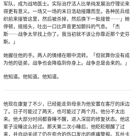
军队，成为战地医士。实际治疗活人比单纯发展治疗理论来
得更有意义。一场又一场的末日浩劫接踵而至。各种民兵组
织前来接管这里，然后被杀掉，然后换下一批接管⋯⋯」她
停顿，摇摇头，吐出一口比声音更加颤抖的气息。「杰
斯⋯⋯战争太早找上你了。我当初就不该让你靠近那个史芬
斯。」
她握住他的手。两人的情绪在眼中流转。「但就算你没有成
为他的徒弟，战争也会降临到你身上。战争总是会来的。」
他知道。他知道。他知道。
他现在康复了不少，已经能走到母亲为他安置在客厅的床边
了。日子可能过了两天，也可能过了两个月。他分不太出
来。他大部分时间都昏睡不醒，进入深层的修复状态。他这
辈子没睡这么好过。那天第二次小睡后，他眨眨眼醒了过
来，并自动关闭了仍在愈合的伤口发出的疼痛警报。瓦丝卡