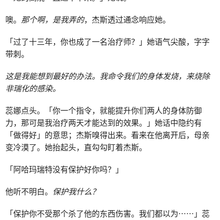
噢。
那个啊，是我弄的
，杰斯透过通念响应她。
「过了十三年，你也成了一名治疗师？」她语气尖酸，字字
带刺。
这是我能想到最好的办法。我命令我们的身体发烧，来烧除
非瑞化的感染。
蕊娜点头。「你一个指令，就能提升你们两人的身体防御
力，那可是我治疗两天才能达到的效果。」她话中隐约有
「做得好」的意思；杰斯嗅得出来。看来在他离开后，母亲
变冷漠了。她抬起头，直勾勾盯着杰斯。
「阿哈玛瑞特没有保护好你吗？」
他听不明白。
保护我什么？
「保护你不受那个杀了他的东西伤害。我们都以为⋯⋯」蕊