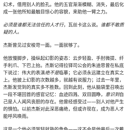
幻术，借用别人的脸孔。他的五官渐渐模糊、消失，最后化
成一张他所知最触目惊心的容貌，来助他一臂之力。
必须是谁都无法信任的人才行
，瓦丝卡这么说。
谁都不敢质
疑的人。
杰斯曾见过安梭苛一面。一面就够了。
他放慢脚步，操纵起幻影的姿态：云步轻盈、手肘微提、纤
手利爪、下巴上抬。杰斯记得拉铎司公会的朱迪思曾在私底
下说过：伟大的表演
绝不是
临摹；它必须永远建立在真实之
上。他披上幻影的次数越多，就越有说服力；过去一年里，
杰斯发觉到的真实多不胜数。回到此刻，他从脑袋里召唤出
一段不堪回首的感官记忆：血迹四溅、双目圆睁，
意识到
自
己是人人闻风丧胆的存在。他曾经感受过——别人对他产生
的惧怕。以前杰斯对此深恶痛绝，但或许现在，成为恶人才
能呼风唤雨。
这是一个他必须驾轻就熟的角色——这不会是他最后一次戴