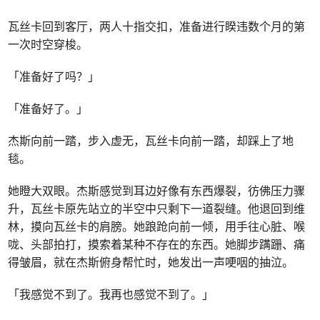
瓦丝卡回到客厅，两人十指交扣，准备进行睽违数个月的第
一次时空穿梭。
「准备好了吗？」
「准备好了。」
杰斯向前一踏，步入虚无，瓦丝卡向前一踏，却踩上了地
毯。
她瞪大双眼。杰斯感觉到耳边好像有东西爆裂，彷佛压力骤
升，瓦丝卡原先站立的半空中只剩下一道裂缝。他退回到维
林，摸向瓦丝卡的肩膀。她踉跄向前一倾，用手往心脏、喉
咙、头部拍打，摸索着某种不存在的东西。她脚步蹒跚、痛
得皱眉，就在杰斯俯身帮忙时，她发出一声哽咽的抽泣。
「我感觉不到了。我再也感觉不到了。」