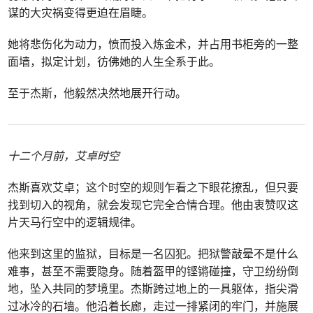
谋的大灾祸变得更迫在眉睫。
她将悲伤化为动力，愤而投入炼金术，并占用书柜旁的一整
面墙，拟定计划，彷佛她的人生全系于此。
至于杰斯，他毅然决然地展开行动。
十二个月前，艾卓时空
杰斯喜欢艾卓；这个时空的规则乍看之下眼花撩乱，但只要
找到切入的视角，就会发现它完全合情合理。他由衷赞叹这
片天马行空中的逻辑规律。
他来到这里的监狱，目标是一名囚犯。把狱警敲晕不是什么
难事，甚至不需要隐身。随着盔甲的铿锵碰撞，守卫纷纷倒
地，坠入共同的梦境里。杰斯跨过地上的一具躯体，指尖滑
过冰冷的石墙。他沿着长廊，走过一排紧闭的牢门，并施展