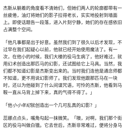
杰斯从躺着的角度看不清她们，但她们两人的轮廓都带有一
丝疲倦，油灯将她们的影子拉得老长，实实地投射到墙面
上。即使话题告一段落，进入片刻宁静，她们的存在感依旧
占满整个空间。
「他凡事都是出于好意。虽然我们到了很久以后才发现，不
过早在我们起疑心以前，他就已经开始使用魔法了。有一
次，在他小的时候，我们大楼的役马生病了，他好难过，就
用幻术创造出那匹马的幻影，还试图给它上马具。当然，我
们都不知道幻影是杰斯变出来的。当时我们连他是通念师都
不知道，更不用说幻影师了。我们发现他跟那匹马在一块
时，还以为他碰到了什么间谍咒语，可怜的杰斯，他看到马
鞍一直从马背上掉下来，真的气得不得了。」
「他
小小年纪
就创造出一个几可乱真的幻影？」
蕊娜点点头，嘴角勾起一抹微笑。「噢，对啊，我们那个街
区的役马叫做白镴。它去世后，杰斯非常难过，便将分身马