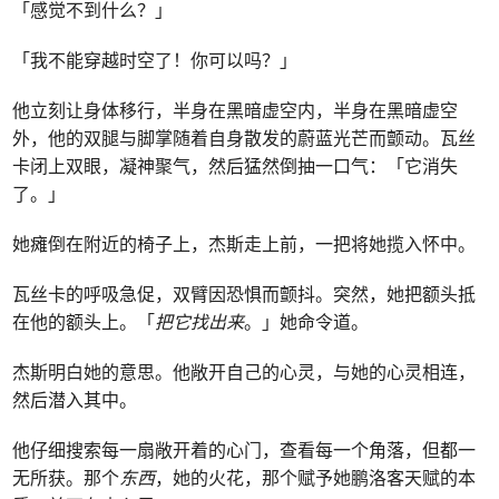
「感觉不到什么？」
「我不能穿越时空了！你可以吗？」
他立刻让身体移行，半身在黑暗虚空内，半身在黑暗虚空
外，他的双腿与脚掌随着自身散发的蔚蓝光芒而颤动。瓦丝
卡闭上双眼，凝神聚气，然后猛然倒抽一口气：「它消失
了。」
她瘫倒在附近的椅子上，杰斯走上前，一把将她揽入怀中。
瓦丝卡的呼吸急促，双臂因恐惧而颤抖。突然，她把额头抵
在他的额头上。「
把它找出来
。」她命令道。
杰斯明白她的意思。他敞开自己的心灵，与她的心灵相连，
然后潜入其中。
他仔细搜索每一扇敞开着的心门，查看每一个角落，但都一
无所获。那个
东西
，她的火花，那个赋予她鹏洛客天赋的本