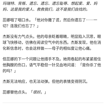
玛瑞特、背叛、遗忘、遗忘、遗忘耻辱、想起爱、爱、妈
妈、这是我的爱人、救救我们，这不是我们自找的。
蕊娜咽了咽口水。「他对你撒了谎，然后你遗忘了⋯⋯一
切？连我们也忘了？」
杰斯没有力气点头。他的母亲眨着眼睛，明显陷入沉思，眼
球飞快移动，彷佛在阅读空气中的东西。杰斯发现，他在消
化新信息时，也会这样做——母子的相似度让他心痛。
但蕊娜的下一个问题让他措手不及。她用卷起的布紧紧按住
他胸膛的伤口，语气平稳但一针见血地问道：「是你杀了他
的吗？」
杰斯无法响应，也无法动弹。但他的表情变得阴沉。
蕊娜替他点头。「
很好
。」