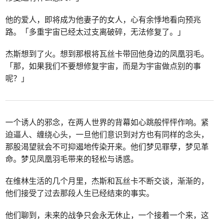
他的爱人，即将成为他妻子的女人，心有余悸地看向预兆
路。「多重宇宙已经太过支离破碎，无法修复了。」
杰斯想到了火。想到那根将瓦丝卡带回他身边的凤凰羽毛。
「那，如果我们不要想修复宇宙，而是为宇宙做点别的事
呢？」
一个诱人的邪念，在两人世界的背幕如心跳般怦怦作响。紧
迫逼人、缠绕心头，一旦他们意识到对方也有同样的念头，
那股渴望就会不可抑遏地传染开来。他们梦见罪孽，梦见革
命。梦见凤凰羽毛带来的轻松与诱惑。
在维林生活的几个月里，杰斯和瓦丝卡不断交谈，渐渐的，
他们接受了过去那段人生已经结束的事实。
他们聊到，未来的战争只会永无休止，一个接着一个来，这