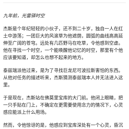
九年前，光雷驿时空
杰斯是个年纪轻轻的小伙子，还不到二十岁，独自一人在红
土中游荡；一团巨大的风滚草为他遮荫，圆弧的曲线高高延
伸至广阔的苍穹。远处有几匹野马在吃草，令他感到空虚。
他在寻找一个时空，一个能唤醒他记忆的时空，那里有个他
应该要知道，却怎么也想不起来的地方。
泰兹瑞派他过来，是为了寻找巨龙尼可波拉斯害怕的东西。
从他对任务的描述听来，杰斯猜测泰兹瑞本人并无法进入这
里。
于是现在，杰斯站在佛莫里宝库的大门前。他闭上眼睛，把
一只手贴在门上，不确定在更需要使用念力的情况下，心灵
感应能派上什么用场。
然而，令他惊讶的是，他感应到宝库深处有一个心灵，昏沉