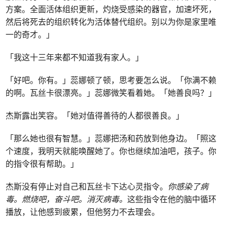
方案。全面活体组织更新，灼烧受感染的器官，加速坏死，
然后将死去的组织转化为活体替代组织。别以为你是家里唯
一的奇才。」
「我这十三年来都不知道我有家人。」
「好吧。你有。」蕊娜顿了顿，思考要怎么说。「你满不赖
的啊。瓦丝卡很漂亮。」蕊娜微笑看着她。「她善良吗？」
杰斯露出笑容。「她对值得善待的人都很善良。」
「那么她也很有智慧。」蕊娜把汤和药放到他身边。「照这
个速度，我明天就能唤醒她了。你也继续加油吧，孩子。你
的指令很有帮助。」
杰斯没有停止对自己和瓦丝卡下达心灵指令。
你感染了病
毒。燃烧吧，奋斗吧。消灭病毒。
这些指令在他的脑中循环
播放，让他感到疲累，但他努力不去理会。