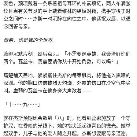
表色，颈项戴着一条系着祖母耳环的朴素项链，两人布满皱
纹且患有关节炎的手上戴着维林的结婚对镯，携手穿梭于时
空之间时⋯⋯杰斯一时沉醉在向往之中。他紧抿双唇，以通
念回答母亲。
母亲，她是我的全世界。
蕊娜沉默片刻，然后点头。「不需要逞英雄，我会治好你们
两个。瓦丝卡，我需要请你从十开始倒数，可以吗？」
痛楚铺天盖地，紧紧攫住杰斯的每束肌肉，将他拖入黑暗的
深渊。他的胸口彷佛被烈火灼烧，外露的伤口在冷空气中尖
叫。虚弱的瓦丝卡在他身旁大声数着——
「十⋯⋯九⋯⋯」
就在杰斯预期她会数到「八」时，他看到蕊娜施放了一个守
护咒，在昏暗的光线下，她的指尖泛起浅青色的微光。她举
起双手，儿子与他的爱人随之升起。杰斯想要跟母亲道谢，