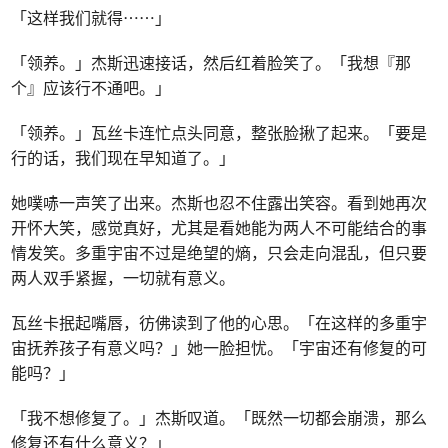
「这样我们就得⋯⋯」
「领养。」杰斯迅速接话，然后红着脸笑了。「我想『那
个』应该行不通吧。」
「领养。」瓦丝卡连忙点头同意，整张脸揪了起来。「要是
行的话，我们现在早知道了。」
她噗哧一声笑了出来。杰斯也忍不住露出笑容。看到她再次
开怀大笑，感觉真好，尤其是看她能为两人不可能结合的事
情发笑。多重宇宙不过是绝望的熵，只会走向混乱，但只要
两人双手紧握，一切就有意义。
瓦丝卡抿起嘴唇，彷佛读到了他的心思。「在这样的多重宇
宙抚养孩子有意义吗？」她一脸担忧。「宇宙还有修复的可
能吗？」
「我不想修复了。」杰斯叹道。「既然一切都会崩溃，那么
修复还有什么意义？」