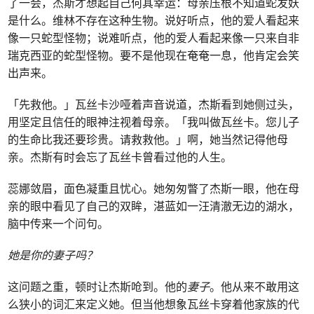
了一会，杰斯才想起自己何其幸运：母亲压根不知道蛇发妖
是什么。维林不存在这种生物。说好听点，他的爱人看起来
像一只蛇型怪物；说难听点，他的爱人看起来像一只来自非
瑞克西亚的蛇型怪物。要不是他现在奄奄一息，他肯定会笑
出声来。
「先救他。」瓦丝卡沙哑着声音说道，杰斯看到她侧过头，
用坚定且信任的眼神注视着母亲。「我叫做瓦丝卡。您儿子
的生命比我还要珍贵。请救救他。」啊，她当然记得他母
亲。杰斯有时会忘了瓦丝卡曾看过他的人生。
蕊娜敛眉，面色凝重且忧心。她匆匆瞥了杰斯一眼，他在母
亲的眼中看见了自己的双眸，湛蓝如一汪清澈无边的湖水，
脑中传来一个问句。
她是你的妻子吗？
这问题之重，顿时让杰斯呛到。他的
妻子
。他从来不敢用这
么狭小的词汇来定义她。但当他想象瓦丝卡穿着他家族的代