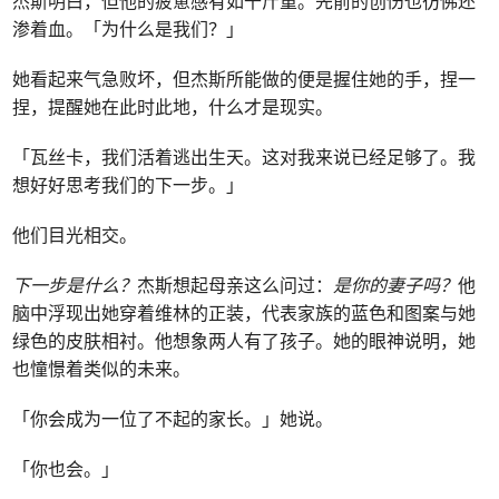
杰斯明白，但他的疲惫感有如千斤重。先前的创伤也彷佛还
渗着血。「为什么是我们？」
她看起来气急败坏，但杰斯所能做的便是握住她的手，捏一
捏，提醒她在此时此地，什么才是现实。
「瓦丝卡，我们活着逃出生天。这对我来说已经足够了。我
想好好思考我们的下一步。」
他们目光相交。
下一步
是
什么？
杰斯想起母亲这么问过：
是你的妻子吗？
他
脑中浮现出她穿着维林的正装，代表家族的蓝色和图案与她
绿色的皮肤相衬。他想象两人有了孩子。她的眼神说明，她
也憧憬着类似的未来。
「你会成为一位了不起的家长。」她说。
「你也会。」