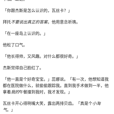
「你跟杰斯是怎么认识的，瓦丝卡？」
拜托
不要说出真正的答案
，他用意念祈祷。
「在一座岛上认识的。」
他松了口气。
「他长得帅，又风趣。对什么都很好奇。」
杰斯觉得自己脸红了。
「他一直是个好奇宝宝。」蕊娜说。「有一次，他想知道我
都在医院做什么，就偷偷跟踪我。直到我手术做到一半，他
拿着
我的
午餐撞到我时，我才发现。」
瓦丝卡开心得咧嘴大笑，露出两排贝齿。「真是个
小淘
气
。」