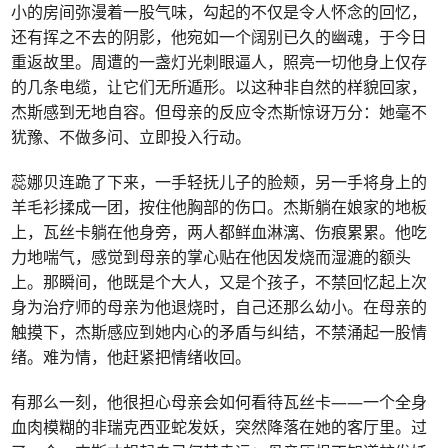
小的房间弥漫着一股气味，勾起的不仅是令人怀念的回忆，
还有挥之不去的阴影，他宛如一个阔别已久的幽魂，于今日
重返故里。周遭的一盏灯光刺眼逼人，照亮一切他身上仅存
的几条电缆，让它们无所遁形。以这种非自然的样貌回家，
杰斯感到无地自容。但母亲的反应令杰斯惊讶万分：她毫不
犹豫、不做多问、立即投入行动。
蕊娜贝连跪了下来，一手轻抚儿子的脸颊，另一手将身上的
羊毛衫揉成一团，按住他胸部的伤口。杰斯躺在娘家的地板
上，瓦丝卡躺在他身旁，两人都鲜血淋漓、伤痕累累。他吃
力地喘气，感觉到母亲的掌心贴在他因发烧而湿漉的额头
上。那瞬间，他既是个大人，又是个孩子，不禁回忆起上次
身为治疗师的母亲为他退烧时，自己还那么幼小。在母亲的
触摸下，杰斯感应到她内心的矛盾与纠结，不禁涌起一股情
绪。难为情，他赶紧把情绪收回。
有那么一刻，他很担心母亲会如何看待瓦丝卡——一个全身
血肉模糊的非瑞克西亚蛇发妖，突然降落在她的客厅里。过