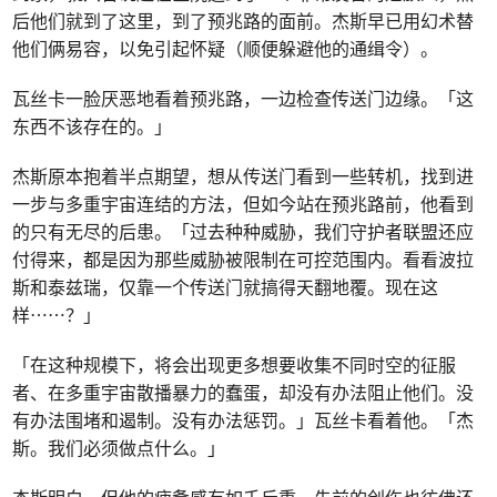
后他们就到了这里，到了预兆路的面前。杰斯早已用幻术替
他们俩易容，以免引起怀疑（顺便躲避他的通缉令）。
瓦丝卡一脸厌恶地看着预兆路，一边检查传送门边缘。「这
东西不该存在的。」
杰斯原本抱着半点期望，想从传送门看到一些转机，找到进
一步与多重宇宙连结的方法，但如今站在预兆路前，他看到
的只有无尽的后患。「过去种种威胁，我们守护者联盟还应
付得来，都是因为那些威胁被限制在可控范围内。看看波拉
斯和泰兹瑞，仅靠一个传送门就搞得天翻地覆。现在这
样⋯⋯？」
「在这种规模下，将会出现更多想要收集不同时空的征服
者、在多重宇宙散播暴力的蠢蛋，却没有办法阻止他们。没
有办法围堵和遏制。没有办法惩罚。」瓦丝卡看着他。「杰
斯。我们必须做点什么。」