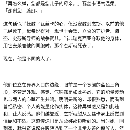
「再怎么样，您都是您儿子的母亲。」瓦丝卡语气温柔。
「谢谢您，蕊娜。」
这句话似乎抚慰了瓦丝卡的心，但没安慰到杰斯。以前的他
已经死了，母亲说得对。现世十会盟、立誓的守护者、海
盗、史芬斯导师的战争武器。当非瑞克西亚夺取他的身体，
用它去杀害他的同胞时，那个杰斯就死去了。
现在，他是不同的人了。
他们伫立在异界入口的边缘，眼前是一个宽阔的蓝色三角
形，不管是外观、感觉、气味都是如此熟悉，它的能量波动
也与两人的心跳产生共鸣。明明是新的，却很熟悉，而看到
曾经私密、个人的能量化作实体，这种异样感又是如此违
和、让人反感。他们越靠近，杰斯就越从瓦丝卡身上感觉到
僵硬和不适。这道传送门是从蕊娜那边听到的。当时她一回
到家，就兴奋说起在医院遇到了一个非常友善的寇族人，然