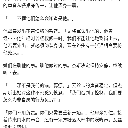
的声音从餐桌旁传来，让他浑身一震。
「——不懂他们怎么会知道是他。」
他母亲发出不带情绪的杂音。「是将军认出他的，他曾
经⋯⋯他年轻时曾经权倾一时。我们不能让他跑到街上去，
他若要外出，就必须伪装身份。现在外头有一张通缉令要将
他处决。」
她们在聊他的事。聊他做过的事。杰斯决定保持安静，继续
听下去。
「——那不是我们的错，蕊娜。」瓦丝卡的声音稳定，但杰
斯听出她对这种不公感到愤怒。「我们遭到了控制。我们要
怎么为非自愿的行为负责？」
「你们不用负责。你们只需要重新开始。」他母亲打住。接
着传来倒水的声音，还有一颗方糖落入杯中的噗咚声。瓦丝
卡低声致谢。