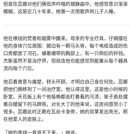
但是在蕊娜对他们俩低声吟唱的镇静曲中，他感觉意识渐渐
模糊，这是近几十年来，她第一次用歌声哄儿子入睡。
他在缭绕的焚香和烟雾中醒来。母亲的专业疗具，仔细摆在
他的身体穴位周围：脚边有一颗马头骨，每个电缆造成的伤
口旁都放了河石，缠着绷带的胸部上，有一只倒扣的铃铛。
杰斯虽然不是治疗师，但就连他也能感觉到能量从每个器具
流向每个穴位。
他忍着倦意与痛楚，转头环顾，才明白自己身在何处。蕊娜
把他们俩移到了一间治疗室。他认得这里，这是他小时候的
卧室。天花板上有个他每晚都会盯着看的污渍，架子高处摆
着白蜡留下的马蹄铁。对长大了的他来说，这房间感觉小了
很多。蕊娜此时正跪在瓦丝卡身旁，她的双掌发出亮光，照
在他爱人的皮肤上。
「她的高烧一直退不下来。」她说。