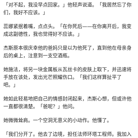
「对不起，我没早点回家。」他轻声说道。「我居然忘了你
们，我好不应该。」
蕊娜紧抿着嘴，点点头。「在你死后——在你离开后，我变
成这副德性，我也觉得好不应该。」
杰斯原本很庆幸他的爸妈只是以为他死了，直到他在母亲身
后的桌上，注意到一支空酒瓶。
她施法，将另一块金属板从瓦丝卡的皮肤上取下，并迅速将
手放在该处，发出光芒照耀伤口。「我们这样算扯平了
吧。」
她如此轻易地把自己的情感封闭起来，杰斯心想，但或许他
一直都很清楚。「爸呢？」他问。
她微微耸肩。一个空洞无意义的小动作。他懂了。
「我们分开了。他去了边境，担任法师环塔工程师。我加入