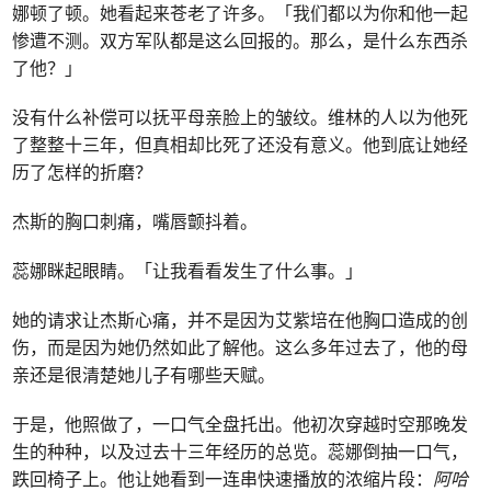
娜顿了顿。她看起来苍老了许多。「我们都以为你和他一起
惨遭不测。双方军队都是这么回报的。那么，是什么东西杀
了他？」
没有什么补偿可以抚平母亲脸上的皱纹。维林的人以为他死
了整整十三年，但真相却比死了还没有意义。他到底让她经
历了怎样的折磨？
杰斯的胸口刺痛，嘴唇颤抖着。
蕊娜眯起眼睛。「让我看看发生了什么事。」
她的请求让杰斯心痛，并不是因为艾紫培在他胸口造成的创
伤，而是因为她仍然如此了解他。这么多年过去了，他的母
亲还是很清楚她儿子有哪些天赋。
于是，他照做了，一口气全盘托出。他初次穿越时空那晚发
生的种种，以及过去十三年经历的总览。蕊娜倒抽一口气，
跌回椅子上。他让她看到一连串快速播放的浓缩片段：
阿哈