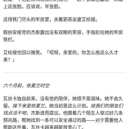
上这张脸。应该说，半张脸。
这排铁门尽头的牢房里，关着邪恶巫婆艾纶缇。
假扮安梭苛的杰斯露出没有双眼的笑容，手指扣住她的牢房
铁栏。
艾纶缇也回以微笑。「哎呀，亲爱的，你怎么拖这么久才
来？」
六个月前，依夏兰时空
瓦丝卡独自前来，没有他的陪伴，她很不是滋味。她不会久
留。
接下来是依夏兰
，她当初是这么计划。
给我们的朋友们
找点活干吧
，杰斯进而提议。他跟着几个陌生人穿过好几条
预兆路，帮她找到一条可以安全通过的路——对于需要他人
帮助这件事，瓦丝卡越来越能放宽心了。