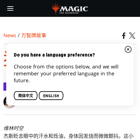
Skip
to
main
content
News
/
万智牌故事
光雷驿镖客｜尾声 2：画
Do you have a language preference?
Choose from the options below, and we will
下句点，第二部分
remember your preferred language in the
future.
万智牌故事
2024-04-02
简体中文
ENGLISH
Alison Lührs
维林时空
杰斯眨去眼中的汗水和烁油，身体因发烧而微微颤抖。这小