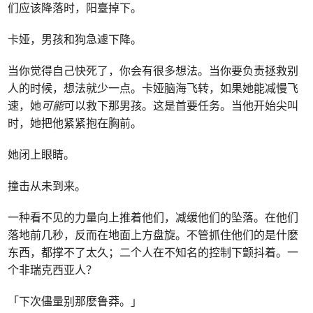
们应该降落时，阳臺掉下。
卡娅，男孩和狗急遽下降。
当你觉得自己快死了，你会有很多想法。当你要负责拯救别
人的时候，想法就少一点。卡娅脑海飞转，如果她能减慢飞
速，她
可能
可以救下那男孩。这是首要任务。当他开始尖叫
时，她把他紧紧抱在胸前。
她闭上眼睛。
撞击从未到来。
一种看不见的力量向上推着他们，减缓他们的坠落。在他们
落地前几秒，反而在地面上方盘旋。不管抓住他们的是什麽
东西，都撑不了太久；二个人在不知名的控制下颤抖着。一
个非瑞克西亚人？
「下次儘量别那麽鲁莽。」