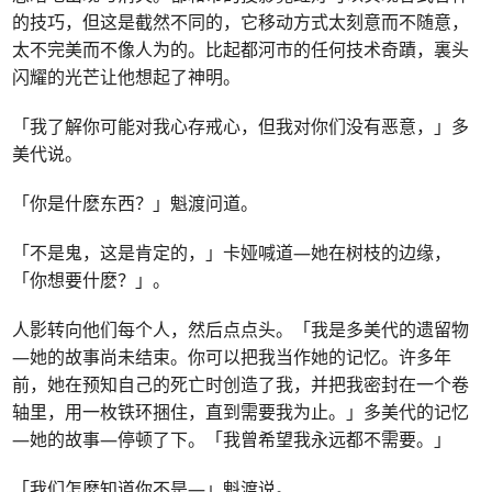
的技巧，但这是截然不同的，它移动方式太刻意而不随意，
太不完美而不像人为的。比起都河市的任何技术奇蹟，裏头
闪耀的光芒让他想起了神明。
「我了解你可能对我心存戒心，但我对你们没有恶意，」多
美代说。
「你是什麽东西？」魁渡问道。
「不是鬼，这是肯定的，」卡娅喊道—她在树枝的边缘，
「你想要什麽？」。
人影转向他们每个人，然后点点头。「我是多美代的遗留物
—她的故事尚未结束。你可以把我当作她的记忆。许多年
前，她在预知自己的死亡时创造了我，并把我密封在一个卷
轴里，用一枚铁环捆住，直到需要我为止。」多美代的记忆
—她的故事—停顿了下。「我曾希望我永远都不需要。」
「我们怎麽知道你不是—」魁渡说。