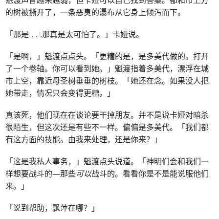
魁渡声音越来越弱，但卡娅可以自己找到答案。都和市上方
的树被撕开了，一条恶臭的瀑布从它身上倾泻而下。
「那是
. . .
那真是太可怕了。」卡娅说。
「是啊，」魁渡点点头。「更糟的是，是多美代做的。打开
了一个卷轴。你可以看到她。」魁渡指着多美代，漂浮在城
市上空，靠近母圣树垂垂的树枝。「她还在念。如果没人把
她带走，情况只会变得更糟。」
真该死，他们现在在谈论要干掉朋友。并不是说卡娅对暗杀
很陌生，但这次还是有些不一样。偏偏是多美代。「我们都
有这方面的技能。由我来处理，还是你来？」
「这是我私人事务，」魁渡点头说道。「神明们会和我们一
样想要战斗的—那些
可以
战斗的。看看你是不是能说服他们
来。」
「说到帮助，飘萍在哪？」