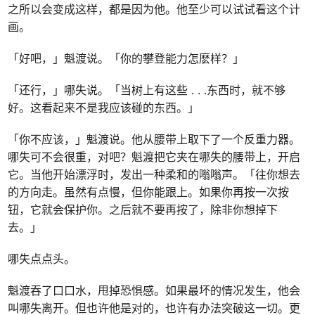
之所以会变成这样，都是因为他。他至少可以试试看这个计
画。
「好吧，」魁渡说。「你的攀登能力怎麽样？」
「还行，」哪失说。「当树上有这些
. . .
东西时，就不够
好。这看起来不是我应该碰的东西。」
「你不应该，」魁渡说。他从腰带上取下了一个反重力器。
哪失可不会很重，对吧？魁渡把它夹在哪失的腰带上，开启
它。当他开始漂浮时，发出一种柔和的嗡嗡声。「往你想去
的方向走。虽然有点慢，但你能跟上。如果你再按一次按
钮，它就会保护你。之后就不要再按了，除非你想掉下
去。」
哪失点点头。
魁渡吞了口口水，甩掉恐惧感。如果最坏的情况发生，他会
叫哪失离开。但也许他是对的，也许有办法突破这一切。更