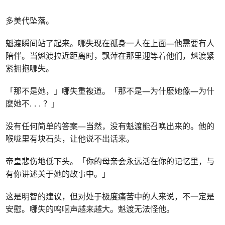
多美代坠落。
魁渡瞬间站了起来。哪失现在孤身一人在上面—他需要有人
陪伴。当魁渡拉近距离时，飘萍在那里迎等着他们，魁渡紧
紧拥抱哪失。
「那不是她，」哪失重複道。「那不是—为什麽她像—为什
麽她不
. . .
？」
没有任何简单的答案—当然，没有魁渡能召唤出来的。他的
喉咙里有块石头，让他说不出话来。
帝皇悲伤地低下头。「你的母亲会永远活在你的记忆里，与
有你讲述关于她的故事中。」
这是明智的建议，但对处于极度痛苦中的人来说，不一定是
安慰。哪失的呜咽声越来越大。魁渡无法怪他。