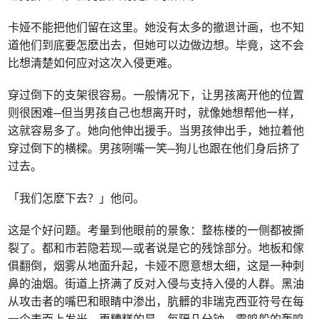
卡娅不能把他们留在这里。她没有太多的撤退计画，也不知
道他们到底要怎麽出去，但她可以边做边想。毕竟，这不会
比想清楚如何应对这次入侵更难。
穿过倒下的支架很容易。一般情况下，让男孩离开他的位置
则很困难─但当男孩自己也想离开时，就像她想帮他一样，
这就容易多了。她向他伸出援手。当男孩伸出手，她拉着他
穿过倒下的横樑。男孩咧嘴一笑─狗儿也跟在他们身后挤了
过去。
「我们怎麽下去？」他问。
这是个好问题。考量到他眼前的景象：整栋楼的一侧都被撕
裂了。都和市若隐若现—或者说是它的残馀部分。地板和傢
俱翻倒，烟雾从地面升起，卡娅不愿意想太细，这是一种刺
鼻的油烟。街道上挤满了反对入侵与支持入侵的人群。黑油
从攻击者的嘴巴和眼睛中渗出，肮髒的非瑞克西亚符号在每
一个表面上发光。更糟糕的是—每隔几分钟，雷鸣般的轰鸣