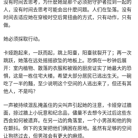
没有时间去思考，为什麽她是那个必须把守护者拉到一起的
人，没有时间去思考可能会出什麽问题。人们在坠落。没有
时间去适应她在穿梭时空后胃扭曲的方式，只有动作，只有
做。
她必须採取行动。
卡娅跑起来，一跃而起，跳上阳臺，阳臺就裂开了；再一次
跳跃，她落在远处摇摇欲坠的地板上。恐惧在一秒钟后展
开：室内植物、散落的衣服和被毁的厨房证实了她最大的恐
惧，这是一栋住宅大楼。希望大部分居民已逃出生天。一碗
吃了一半的麵，至少说明这个空间的人逃出来了，但还有其
他人，不是吗？
一声被持续混乱掩盖住的尖叫声引起她的注意，卡娅穿过牆
面，掠过牆上小玩意和纪念品，儘量不去想今天过后这些东
西会如何被遗弃。在另一边的角落里，一个小男孩和他的狗
在颤抖。倒下的支架把他们俩困在原地。虽然有足够的空间
让狗挤过去，但男孩会有更大的麻烦。