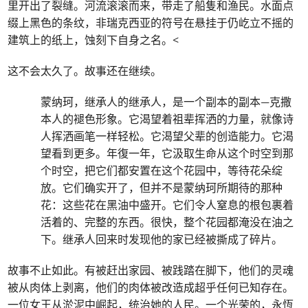
里开出了裂缝。河流滚滚而来，带走了船隻和渔民。水面点
缀上黑色的条纹，非瑞克西亚的符号在悬挂于仍屹立不摇的
建筑上的纸上，蚀刻下自身之名。<
这不会太久了。故事还在继续。
蒙纳珂，继承人的继承人，是一个副本的副本—克撒
本人的褪色形象。它渴望着祖辈挥洒的力量，就像诗
人挥洒画笔一样轻松。它渴望父辈的创造能力。它渴
望看到更多。年復一年，它汲取生命从这个时空到那
个时空，把它们都安置在这个花园中，等待花朵绽
放。它们确实开了，但并不是蒙纳珂所期待的那种
花：这些花在黑油中盛开。它们令人窒息的根包裹着
活着的、完整的东西。很快，整个花园都淹没在油之
下。继承人回来时发现他的家已经被撕成了碎片。
故事不止如此。有被赶出家园、被践踏在脚下，他们的灵魂
被从肉体上剥离，他们的肉体被改造成超乎任何已知存在。
一位女王从淤泥中崛起，统治她的人民。一个光荣的，永恆