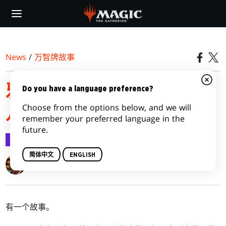
Skip
to
main
content
News
/
万智牌故事
邪军压境|第三集：母亲，
Do you have a language preference?
Choose from the options below, and we will
儿子与故事
remember your preferred language in the
future.
万智牌故事
2023-03-17
简体中文
ENGLISH
K. Arsenault Rivera
有一个故事。