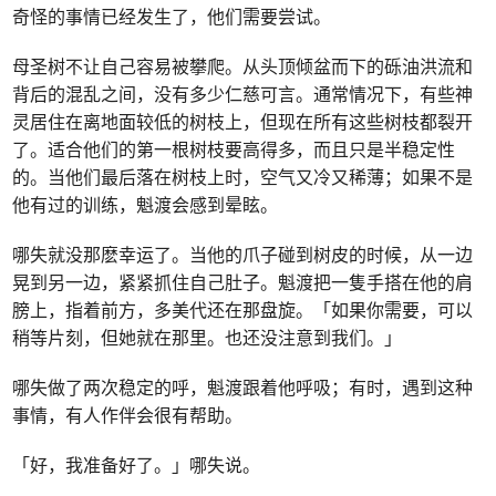
奇怪的事情已经发生了，他们需要尝试。
母圣树不让自己容易被攀爬。从头顶倾盆而下的砾油洪流和
背后的混乱之间，没有多少仁慈可言。通常情况下，有些神
灵居住在离地面较低的树枝上，但现在所有这些树枝都裂开
了。适合他们的第一根树枝要高得多，而且只是半稳定性
的。当他们最后落在树枝上时，空气又冷又稀薄；如果不是
他有过的训练，魁渡会感到晕眩。
哪失就没那麽幸运了。当他的爪子碰到树皮的时候，从一边
晃到另一边，紧紧抓住自己肚子。魁渡把一隻手搭在他的肩
膀上，指着前方，多美代还在那盘旋。「如果你需要，可以
稍等片刻，但她就在那里。也还没注意到我们。」
哪失做了两次稳定的呼，魁渡跟着他呼吸；有时，遇到这种
事情，有人作伴会很有帮助。
「好，我准备好了。」哪失说。