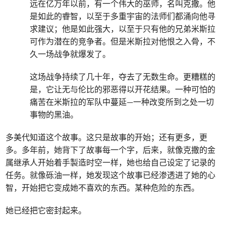
远在亿万年以前，有一个伟大的巫师，名叫克撒。他
是如此的睿智，以至于多重宇宙的法师们都涌向他寻
求建议；他是如此强大，以至于只有他的兄弟米斯拉
可作为潜在的竞争者。但是米斯拉对他恨之入骨，不
久一场战争就爆发了。
这场战争持续了几十年，夺去了无数生命。更糟糕的
是，它让无与伦比的邪恶得以开花结果。一种可怕的
痛苦在米斯拉的军队中蔓延—一种改变所到之处一切
事物的黑油。
多美代知道这个故事。这只是故事的开始；还有更多，更
多。多年前，她背下了故事每一个字，后来，就像克撒的金
属继承人开始着手製造时空一样，她也给自己设定了记录的
任务。就像砾油一样，她发现这个故事已经渗透进了她的心
智，开始把它变成她不喜欢的东西。某种危险的东西。
她已经把它密封起来。