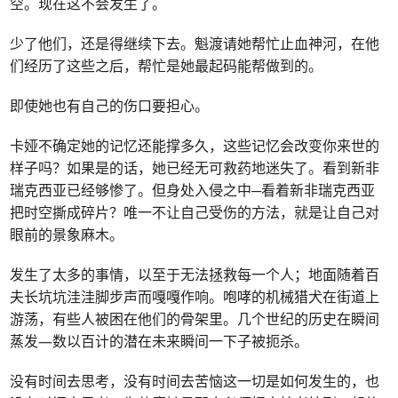
空。现在这不会发生了。
少了他们，还是得继续下去。魁渡请她帮忙止血神河，在他
们经历了这些之后，帮忙是她最起码能帮做到的。
即使她也有自己的伤口要担心。
卡娅不确定她的记忆还能撑多久，这些记忆会改变你来世的
样子吗？如果是的话，她已经无可救药地迷失了。看到新非
瑞克西亚已经够惨了。但身处入侵之中─看着新非瑞克西亚
把时空撕成碎片？唯一不让自己受伤的方法，就是让自己对
眼前的景象麻木。
发生了太多的事情，以至于无法拯救每一个人；地面随着百
夫长坑坑洼洼脚步声而嘎嘎作响。咆哮的机械猎犬在街道上
游荡，有些人被困在他们的骨架里。几个世纪的历史在瞬间
蒸发—数以百计的潜在未来瞬间一下子被扼杀。
没有时间去思考，没有时间去苦恼这一切是如何发生的，也