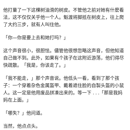
他打量了一下这棵树油滑的树皮。不管他之前对她有什麽看
法，这不仅仅关乎他一个人。魁渡将脚抵在树皮上，往上爬
了大约三步，就有人叫住他。
「你—你是要上去和她打吗？」
这个声音很小，很胆怯。儘管他很想忽略这声音，但他知道
自己做不到。此外，如果有个孩子在这附近游荡，他们得尽
快疏散。「我是，你该走了。」
「我不能走，」那个声音说。他低头一看，看到了那个孩
子：一个穿着杂色金属盔甲、戴着遮住脸的自製头盔的小鼠
人。这一定是他用废品拼凑出来的。等一下
. . .
「那是我妈
妈在上面。」
「哪失？」他问道。
当然，他点点头。