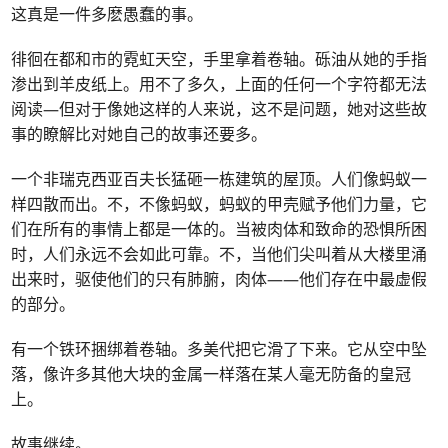
这真是一件多麽愚蠢的事。
徘徊在都和市的霓虹天空，手里拿着卷轴。砾油从她的手指
渗出到羊皮纸上。用不了多久，上面的任何一个字符都无法
阅读—但对于像她这样的人来说，这不是问题，她对这些故
事的瞭解比对她自己的故事还要多。
一个非瑞克西亚百夫长猛砸一栋建筑的屋顶。人们像蚂蚁一
样四散而出。不，不像蚂蚁，蚂蚁的甲壳赋予他们力量，它
们在所有的事情上都是一体的。当被肉体和致命的恐惧所困
时，人们永远不会如此可靠。不，当他们尖叫着从大楼里涌
出来时，驱使他们的只有肺腑，肉体——他们存在中最虚假
的部分。
有一个铁环捆绑着卷轴。多美代把它滑了下来。它从空中坠
落，像许多其他大块的金属一样落在某人毫无防备的皇冠
上。
故事继续。