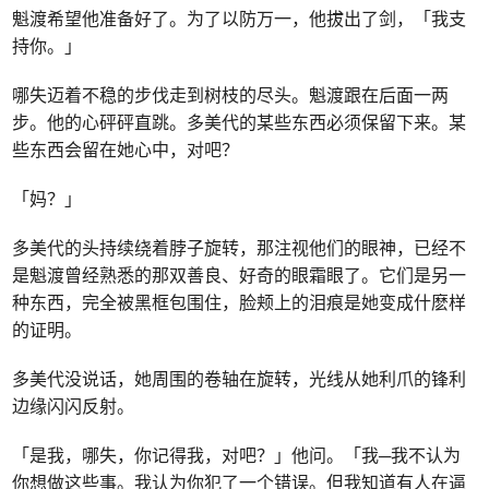
魁渡希望他准备好了。为了以防万一，他拔出了剑，「我支
持你。」
哪失迈着不稳的步伐走到树枝的尽头。魁渡跟在后面一两
步。他的心砰砰直跳。多美代的某些东西必须保留下来。某
些东西会留在她心中，对吧？
「妈？」
多美代的头持续绕着脖子旋转，那注视他们的眼神，已经不
是魁渡曾经熟悉的那双善良、好奇的眼霜眼了。它们是另一
种东西，完全被黑框包围住，脸颊上的泪痕是她变成什麽样
的证明。
多美代没说话，她周围的卷轴在旋转，光线从她利爪的锋利
边缘闪闪反射。
「是我，哪失，你记得我，对吧？」他问。「我─我不认为
你想做这些事。我认为你犯了一个错误。但我知道有人在逼