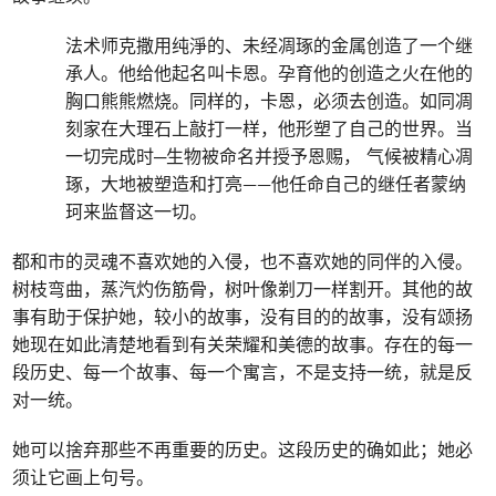
法术师克撒用纯淨的、未经凋琢的金属创造了一个继
承人。他给他起名叫卡恩。孕育他的创造之火在他的
胸口熊熊燃烧。同样的，卡恩，必须去创造。如同凋
刻家在大理石上敲打一样，他形塑了自己的世界。当
一切完成时─生物被命名并授予恩赐， 气候被精心凋
琢，大地被塑造和打亮——他任命自己的继任者蒙纳
珂来监督这一切。
都和市的灵魂不喜欢她的入侵，也不喜欢她的同伴的入侵。
树枝弯曲，蒸汽灼伤筋骨，树叶像剃刀一样割开。其他的故
事有助于保护她，较小的故事，没有目的的故事，没有颂扬
她现在如此清楚地看到有关荣耀和美德的故事。存在的每一
段历史、每一个故事、每一个寓言，不是支持一统，就是反
对一统。
她可以捨弃那些不再重要的历史。这段历史的确如此；她必
须让它画上句号。