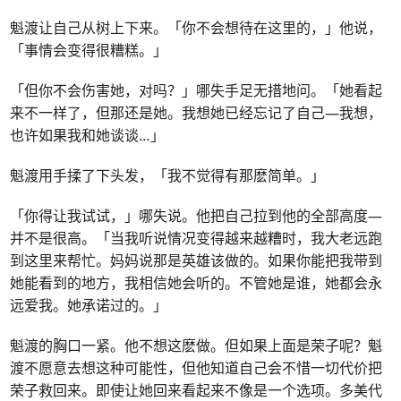
魁渡让自己从树上下来。「你不会想待在这里的，」他说，
「事情会变得很糟糕。」
「但你不会伤害她，对吗？」哪失手足无措地问。「她看起
来不一样了，但那还是她。我想她已经忘记了自己—我想，
也许如果我和她谈谈
…
」
魁渡用手揉了下头发，「我不觉得有那麽简单。」
「你得让我试试，」哪失说。他把自己拉到他的全部高度—
并不是很高。「当我听说情况变得越来越糟时，我大老远跑
到这里来帮忙。妈妈说那是英雄该做的。如果你能把我带到
她能看到的地方，我相信她会听的。不管她是谁，她都会永
远爱我。她承诺过的。」
魁渡的胸口一紧。他不想这麽做。但如果上面是荣子呢？魁
渡不愿意去想这种可能性，但他知道自己会不惜一切代价把
荣子救回来。即使让她回来看起来不像是一个选项。多美代