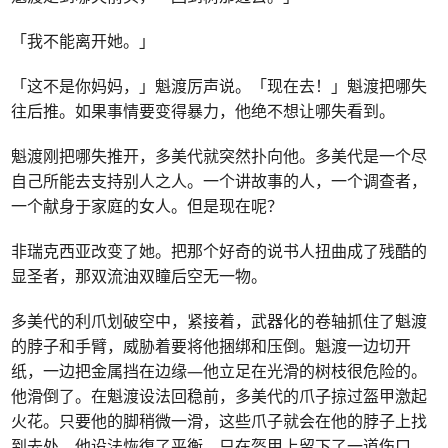
「我不能离开她。」
「这不是你妈妈，」魁渡厉声说。「现在去！」魁渡把哪失
往后推。如果事情要变得暴力，他绝不想让哪失看到。
魁渡刚把哪失推开，多美代就突然扑向他。多美代是一个尽
自己所能去支持别人之人。一个讲故事的人，一个调查者，
一个献身于家庭的女人。但是现在呢？
非瑞克西亚改变了她。把那个好奇的说书人扭曲成了残酷的
显圣者，那双流油双瞳后空无一物。
多美代的利爪划破空中，紧接着，武器化的卷轴抓住了魁渡
的脖子和手臂，威胁着要将他捆绑和压倒。魁渡一边切开
纸，一边把金属挡在边缘—他立足在光滑的树枝很危险的。
他滑倒了。在魁渡设法回稳前，多美代的爪子掠过盔甲激起
火花。只要他的脚稍微一滑，这些爪子就会在他的脖子上找
到去处。他设法恢復了平衡，只在盔甲上留下了一道伤口。