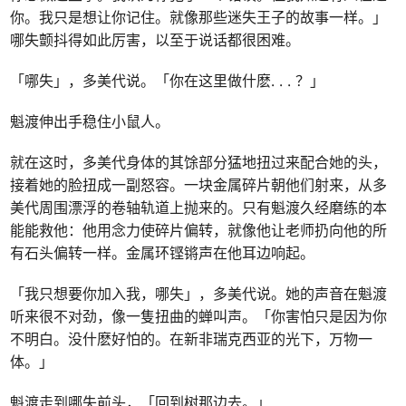
你。我只是想让你记住。就像那些迷失王子的故事一样。」
哪失颤抖得如此厉害，以至于说话都很困难。
「哪失」，多美代说。「你在这里做什麽
. . .
？」
魁渡伸出手稳住小鼠人。
就在这时，多美代身体的其馀部分猛地扭过来配合她的头，
接着她的脸扭成一副怒容。一块金属碎片朝他们射来，从多
美代周围漂浮的卷轴轨道上抛来的。只有魁渡久经磨练的本
能能救他：他用念力使碎片偏转，就像他让老师扔向他的所
有石头偏转一样。金属环铿锵声在他耳边响起。
「我只想要你加入我，哪失」，多美代说。她的声音在魁渡
听来很不对劲，像一隻扭曲的蝉叫声。「你害怕只是因为你
不明白。没什麽好怕的。在新非瑞克西亚的光下，万物一
体。」
魁渡走到哪失前头，「回到树那边去。」