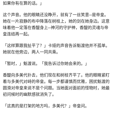
如果你有在算的话。」
这个声音。他的眼睛还没睁开，就有了一丝笑意─是帝皇。
她在一片寂静的布中降落在树枝上，她的剑在她身边。这意
味着他一定落在香醍身上─神河的守护神，香醍的灵魂与帝
皇连结再一起。
「这样算跟我扯平了？」卡娅的声音告诉魁渡他并不孤单。
她就在他旁边，两人一同共乘。
「暂时，」魁渡说。「我告诉过你她会来的。」
香醍向多美代扑去，他们现在和树枝齐平了。他的眼睛紧盯
着与多美代对峙的帝皇。每一步都谨慎而优雅，困扰魁渡的
圆滑对帝皇来说不是个问题。当她面对面前的怪物时，她最
初问候时的幽默感就消失了。
「这真的是打架的地方吗，多美代？」帝皇问。