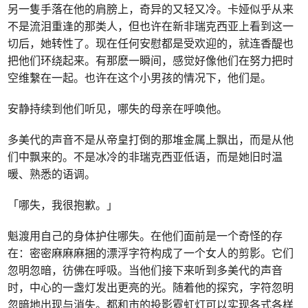
另一隻手落在他的肩膀上，奇异的又轻又冷。卡娅似乎从来
不是流泪重逢的那类人，但也许在新非瑞克西亚上看到这一
切后，她转性了。现在任何安慰都是受欢迎的，就连香醍也
把他们环绕起来。有那麽一瞬间，感觉好像他们在努力把时
空维繫在一起。也许在这个小男孩的情况下，他们是。
安静持续到他们听见，哪失的母亲在呼唤他。
多美代的声音不是从帝皇打倒的那堆金属上飘出，而是从他
们中飘来的。不是冰冷的非瑞克西亚低语，而是她旧时温
暖、熟悉的语调。
「哪失，我很抱歉。」
魁渡用自己的身体护住哪失。在他们面前是一个奇怪的存
在：密密麻麻麻捆的漂浮字符构成了一个女人的剪影。它们
忽明忽暗，彷佛在呼吸。当他们接下来听到多美代的声音
时，中心的一盏灯发出更亮的光。随着他的探究，字符忽明
忽暗地出现与消失。都和市的投影霓虹灯可以实现各式各样