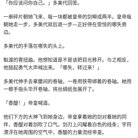
「你应该问你自己。」多美代回答。
一串碎片朝她飞来，每一块都被皇帝的剑噼成两半。皇帝每
朝她走一步，多美代就后退一步—正好停在受惊的哪失旁
边。
多美代的手落在哪失的头上。
魁渡的胃扭曲。他想知道是不是该把目光移开。与之相反，
他鼓起勇气大声喊出来。「哪失，转过来！」
多美代伸手去拿腰间的卷轴，一卷用铁带绑着的卷轴。她用
一根手指头华开卷轴，将丝绸纸张展开了。
「香醍！」帝皇喊道。
他们下方的大神飞到她身边，帝皇拿着她的剑对着她的同
伴，香醍对着剑吹了口气。剑刃上闪耀着白色的线条；字符
漂浮在她周围的空气中，香醍的力量流经帝皇。