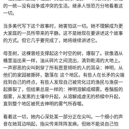
的一统—没有战争或冲突的生活。继承人惊恐万分地看着这
一切。
当多美代写下这个故事时，她害怕这一切。她不理解成为更
大家庭的一员所带来的平静。这不是她现在要讲述这个故事
的方式。但它几乎要完成了，她将继续讲述它。
母圣树，这棵曾经支撑起这个时空的树，爆裂了。就像酒从
桶里溢出来一样，油从碎片之间流出，滴到乾渴的大地上。
一声邪恶的尖叫刺穿了所有愿意倾听的人的耳朵：神明，从
他们的家园被撕碎，散落在 这个地区。有些人在长矛的尖端
找到自己的终点，有些人发现自己被完化过的渔民与渔获一
起撕裂了，但结果总是一样的：神明溶解成细雾。卷鬚般的
烟雾，从发黑的土壤中升起，从溶解成虚无的桥樑中升起，
直到整个地区被死去神明的雾气所吞噬。
看着这一切，她内心深处某一部分正在尖叫。一个细小的声
音在她耳边响起，指尖传来阵阵发麻。但她不能说自己怕